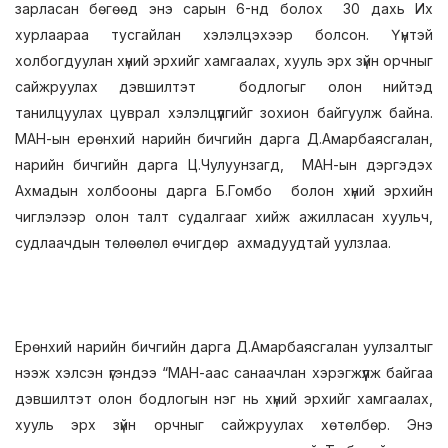
зарласан бөгөөд энэ сарын 6-нд болох 30 дахь Их
хурлаараа тусгайлан хэлэлцэхээр болсон. Үүнтэй
холбогдуулан хүний эрхийг хамгаалах, хууль эрх зүйн орчныг
сайжруулах дэвшилтэт бодлогыг олон нийтэд
танилцуулах цуврал хэлэлцүүлгийг зохион байгуулж байна.
МАН-ын ерөнхий нарийн бичгийн дарга Д.Амарбаясгалан,
нарийн бичгийн дарга Ц.Чулуунзагд, МАН-ын дэргэдэх
Ахмадын холбооны дарга Б.Гомбо болон хүний эрхийн
чиглэлээр олон талт судалгааг хийж ажилласан хуульч,
судлаачдын төлөөлөл өчигдөр ахмадуудтай уулзлаа.
Ерөнхий нарийн бичгийн дарга Д.Амарбаясгалан уулзалтыг
нээж хэлсэн үгэндээ “МАН-аас санаачлан хэрэгжүүлж байгаа
дэвшилтэт олон бодлогын нэг нь хүний эрхийг хамгаалах,
хууль эрх зүйн орчныг сайжруулах хөтөлбөр. Энэ