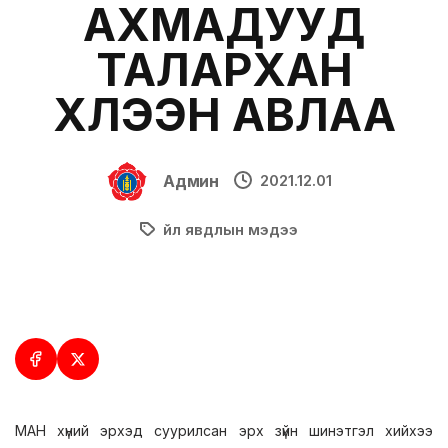
АХМАДУУД
ТАЛАРХАН
ХҮЛЭЭН АВЛАА
Админ
2021.12.01
Үйл явдлын мэдээ
МАН хүний эрхэд суурилсан эрх зүйн шинэтгэл хийхээ