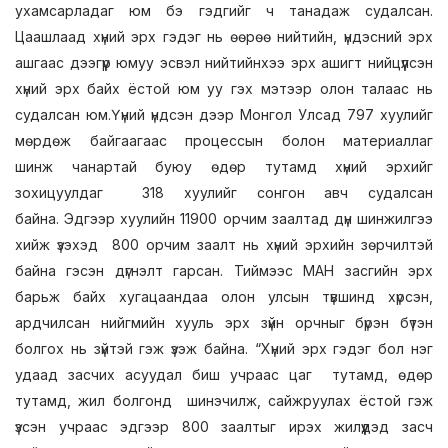
ухамсарладаг юм бэ гэдгийг ч танадаж судалсан.
Цаашлаад хүний эрх гэдэг нь өөрөө нийтийн, үндэсний эрх
ашгаас дээгүүр юмуу эсвэл нийтийнхээ эрх ашигт нийцүүлсэн
хүний эрх байх ёстой юм уу гэх мэтээр олон талаас нь
судалсан юм.Үүний үндсэн дээр Монгол Улсад 797 хуулийг
мөрдөж байгаагаас процессын болон материаллаг
шинж чанартай буюу өдөр тутамд хүний эрхийг
зохицуулдаг 318 хуулийг сонгон авч судалсан
байна. Эдгээр хуулийн 11900 орчим заалтад дүн шинжилгээ
хийж үзэхэд 800 орчим заалт нь хүний эрхийн зөрчилтэй
байна гэсэн дүгнэлт гарсан. Тиймээс МАН засгийн эрх
барьж байх хугацаандаа олон улсын түвшинд хүрсэн,
ардчилсан нийгмийн хууль эрх зүйн орчныг бүрэн бүтэн
болгох нь зүйтэй гэж үзэж байна. “Хүний эрх гэдэг бол нэг
удаад засчих асуудал биш учраас цаг тутамд, өдөр
тутамд, жил болгонд шинэчилж, сайжруулах ёстой гэж
үзсэн учраас эдгээр 800 заалтыг ирэх жилүүдэд засч