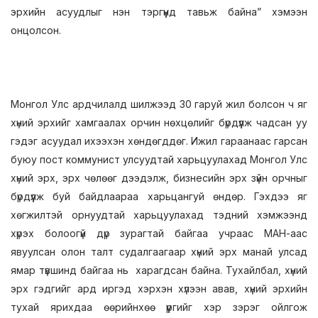
эрхийн асуудлыг нэн тэргүүнд тавьж байна” хэмээн
онцолсон.
Монгол Улс ардчилалд шилжээд 30 гаруй жил болсон ч яг
хүний эрхийг хамгаалах орчин нөхцөлийг бүрдүүлж чадсан уу
гэдэг асуудал ихээхэн хөндөгддөг. Ижил гараанаас гарсан
буюу пост коммунист улсуудтай харьцуулахад Монгол Улс
хүний эрх, эрх чөлөөг дээдэлж, бизнесийн эрх зүйн орчныг
бүрдүүлж буй байдлаараа харьцангуй өндөр. Гэхдээ яг
хөгжилтэй орнуудтай харьцуулахад тэдний хэмжээнд
хүрэх болоогүй дүр зурагтай байгаа учраас МАН-аас
явуулсан олон талт судалгаагаар хүний эрх манай улсад
ямар түвшинд байгаа нь харагдсан байна. Тухайлбал, хүний
эрх гэдгийг ард иргэд хэрхэн хүлээн авав, хүний эрхийн
тухай ярихдаа өөрийнхөө үүргийг хэр зэрэг ойлгож