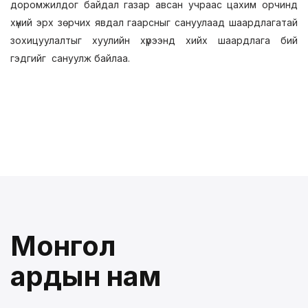
доромжилдог байдал газар авсан учраас цахим орчинд
хүний эрх зөрчих явдал гаарсныг сануулаад шаардлагатай
зохицуулалтыг хуулийн хүрээнд хийх шаардлага бий
гэдгийг сануулж байлаа.
Монгол
ардын нам