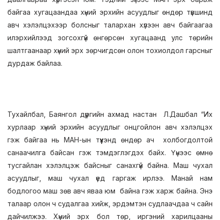
байгаа хугацаандаа хүний эрхийн асуудлыг өндөр түвшинд
авч хэлэлцэхээр болсныг талархан хүлээн авч байгаагаа
илэрхийлээд зогсохгүй өнгөрсөн хугацаанд улс төрийн
шалтгаанаар хүний эрх зөрчигдсөн олон тохиолдол гарсныг
дурдаж байлаа.
Тухайлбал, Баянгол дүүргийн ахмад настан Л.Дашбал “Их
хурлаар хүний эрхийн асуудлыг онцгойлон авч хэлэлцэх
гэж байгаа нь МАН-ын түүхэнд өндөр ач холбогдолтой
санаачилга байсан гэж тэмдэглэгдэх байх. Үүнээс өмнө
тусгайлан хэлэлцэж байсныг санахгүй байна. Маш чухал
асуудлыг, маш чухал үед гаргаж ирлээ. Манай нам
бодлогоо маш зөв авч яваа юм байна гэж харж байна. Энэ
талаар олон ч судалгаа хийж, эрдэмтэн судлаачдаа ч сайн
дайчилжээ. Хүний эрх бол төр, иргэний харилцааны