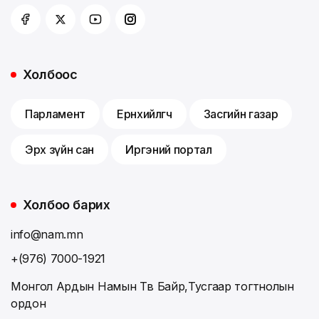
Холбоос
Парламент
Ерөнхийлөгч
Засгийн газар
Эрх зүйн сан
Иргэний портал
Холбоо барих
info@nam.mn
+(976) 7000-1921
Монгол Ардын Намын Төв Байр,Тусгаар тогтнолын
ордон