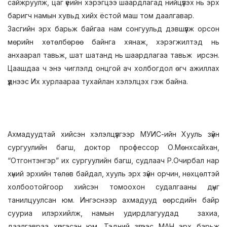
сайжруулж, цаг үеийн хэрэгцээ шаардлагад нийцүүлэх нь эрх
баригч намын хувьд хийх ёстой маш том даалгавар.
Засгийн эрх барьж байгаа нам сонгуульд дэвшүүлж орсон
мөрийн хөтөлбөрөө байнга хянаж, хэрэгжилтэд нь
анхаарал тавьж, шат шатанд нь шаардлагаа тавьж ирсэн.
Цаашдаа ч энэ чиглэлд онцгой ач холбогдол өгч ажиллах
үүднээс Их хурлаараа тухайлан хэлэлцэх гэж байна.
Ахмадуудтай хийсэн хэлэлцүүлгээр МУИС-ийн Хууль зүйн
сургуулийн багш, доктор профессор О.Мөнхсайхан,
“Отгонтэнгэр” их сургуулийн багш, судлаач Р.Очирбал нар
хүний эрхийн төлөв байдал, хууль эрх зүйн орчин, нөхцөлтэй
холбоотойгоор хийсэн томоохон судалгааны дүнг
танилцуулсан юм. Ингэснээр ахмадууд өөрсдийн байр
сууриа илэрхийлж, намын удирдлагуудад захиа,
даалгавраа хүргэсэн юм. Тэдний зүгээс МАН эрх барьж