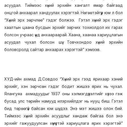
асуудал. Тиймээс хүний эрхийн хангалт ямар байгаад
онцгой анхаарал хандуулах хэрэгтэй. Нөгөөтэйгүүр юм л бол
“Хүний эрх зөрчлөө” гэдэг болжээ. Гэтэл хүний эрх гэдэг
хаалтын цаана бусдын эрхийг зөрчих тохиолдол их гарах
болсон учраас үүнд анхаараарай. Хаана, хаанаа хариуцлагын
асуудал чухал болсон шүү. Товчхондоо хүний эрхийн
боловсролд сайтар анхаарах хэрэгтэй” хэмээв.
ХУД-ийн ахмад Д.Совдоо “Хүний эрх гээд ярихаар хэний
эрхийг, хэн зөрчсөн гэдэг бодит жишээ ярих нь чухал.
Ялангуяа ахмадуудыг 1937 оны хэлмэгдүүлэлтийг хүлээ гэж
бусад улс төрийн намууд илэрхийлдэг нь нууц биш. Гэтэл
бид төрөөгүй байсан юм шүү дээ. Энэ мэт жишээ олон бий.
Тиймээс хүний эрхийн асуудлыг хөндөж байгаа бол энэ
эрхийг гажуудуулсан хүмүүстэй хариуцлага ярих хэрэгтэй”