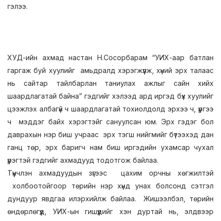
гэлээ.
ХУД-ийн ахмад настан Н.Сосорбарам “УИХ-аар батлан
гаргаж буй хуулийг амьдралд хэрэгжүүлж, хүний эрх талаас
нь сайтар тайлбарлан таниулах ажлыг сайн хийх
шаардлагатай байна” гэдгийг хэлээд ард иргэд бүх хуулийг
цээжлэх албагүй ч шаардлагатай тохиолдолд эрхээ ч, үүргээ
ч мэддэг байх хэрэгтэйг сануулсан юм. Эрх гэдэг бол
даврахын нэр биш учраас эрх тэгш нийгмийг бүтээхэд дан
ганц төр, эрх баригч нам биш иргэдийн ухамсар чухал
үүрэгтэй гэдгийг ахмадууд тодотгож байлаа.
Түүнчлэн ахмадуудын зүгээс цахим орчны хөгжилтэй
холбоотойгоор төрийн нэр хүнд унах болсонд сэтгэл
дундуур явдгаа илэрхийлж байлаа. Жишээлбэл, төрийн
өндөрлөгүүд, УИХ-ын гишүүдийг хэн дуртай нь, элдвээр