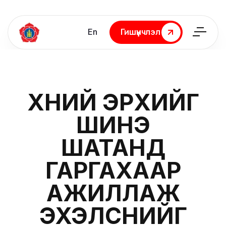
En
Гишүүнчлэл
Гишүүнчлэл
ХҮНИЙ ЭРХИЙГ
ШИНЭ
ШАТАНД
ГАРГАХААР
АЖИЛЛАЖ
ЭХЭЛСНИЙГ