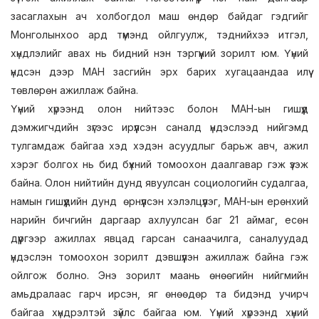
засаглахын ач холбогдол маш өндөр байдаг гэдгийг
Монголынхоо ард түмэнд ойлгуулж, тэднийхээ итгэл,
хүндлэлийг авах нь бидний нэн тэргүүний зорилт юм. Үүний
үндсэн дээр МАН засгийн эрх барих хугацаандаа илүү
төвлөрөн ажиллаж байна.
Үүний хүрээнд олон нийтээс болон МАН-ын гишүүд
дэмжигчдийн зүгээс ирүүлсэн саналд үндэслээд нийгэмд
тулгамдаж байгаа хэд хэдэн асуудлыг барьж авч, ажил
хэрэг болгох нь бид бүхний томоохон даалгавар гэж үзэж
байна. Олон нийтийн дунд явуулсан социологийн судалгаа,
намын гишүүдийн дунд өрнүүлсэн хэлэлцүүлэг, МАН-ын ерөнхий
нарийн бичгийн даргаар ахлуулсан баг 21 аймаг, есөн
дүүргээр ажиллах явцад гарсан санаачилга, саналуудад
үндэслэн томоохон зорилт дэвшүүлэн ажиллаж байна гэж
ойлгож болно. Энэ зорилт маань өнөөгийн нийгмийн
амьдралаас гарч ирсэн, яг өнөөдөр та бидэнд учирч
байгаа хүндрэлтэй зүйлс байгаа юм. Үүний хүрээнд хүний