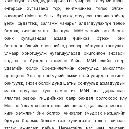
хэлэлцүүлэгт ахмадуудаа урьсан нь учиртай. Та бүхний маань
өнгөрсөн хугацаанд төр, нийгмийнхээ төлөө зүтгэж,
өнөөдрийн Монгол Улсыг бүтээхэд оруулсан гавьяаг хойч үе
үнэлж, хүндэтгэж, залгамж чанарыг алдагдуулахгүйн төлөө
бодож, хичээж явдаг. Ялангуяа МАН засгийн эрх барьж
байх хугацаандаа ахмад үеийнхээ бүтээж, бий
болгосон бүхнийг олон нийтэд зөвөөр ойлгуулж таниулах,
улмаар хоногшуулж нутагшуулахад онцгойлон анхаарч
явдгаа та бүхэндээ хэлмээр байна. МАН сүүлийн хоёр
удаагийн болон Ерөнхийлөгчийн сонгуульд амжилттай
оролцсон. Эдгээр сонгуулийг амжилттай удирдан зохиож
байгуулж, анхан болон дунд шатны сонгуульд ахмадуудын
маань оруулсан хувь нэмэр их. МАН энэ дараалсан
ялалтаа зөвхөн гишүүдийнхээ баяр бахдал болгохоос илүү
Монгол Улсад хөгжил дэвшлийг авчрах, цаашлаад монгол
хүний хөгжлийг бий болгох, чинээлэг амьдрах нөхцөлийг
бүрдүүлэх боломж болгож гэж хувиргахын төлөө хичээн
зүтгэж ажиллаж байна. Нөгөөтэйгүүр нэг нам дангаар