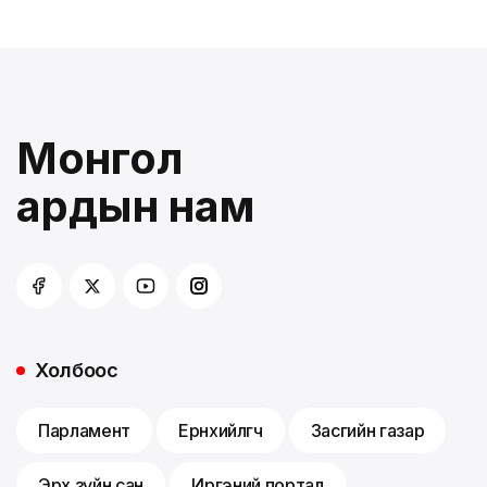
Монгол
ардын нам
Холбоос
Парламент
Ерөнхийлөгч
Засгийн газар
Эрх зүйн сан
Иргэний портал