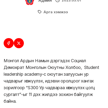
Админ
2023.05.01
Арга хэмжээ
Монгол Ардын Намын дэргэдэх Социал
Демократ Монголын Оюутны Холбоо, Student
leadership academy-с оюутан залуусын ур
чадварыг хөгжүүлэх, идэвхи оролцоог хангах
зорилгоор “S300 Ур чадвараа хөгжүүлэх цогц
сургалт”-ыг 11 дэх жилдээ зохион байгуулж
байна.