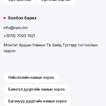
Холбоо барих
info@nam.mn
+(976) 7000-1921
Монгол Ардын Намын Төв Байр,Тусгаар тогтнолын
ордон
Нийслэлийн намын хороо
Баянгол дүүргийн намын хороо
Багануур дүүргийн намын хороо