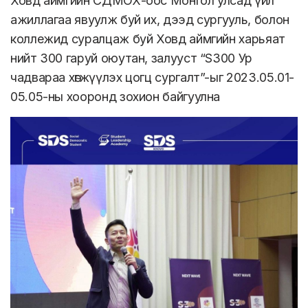
Ховд аймгийн СДМОХ-оос Монгол улсад үйл
ажиллагаа явуулж буй их, дээд сургууль, болон
коллежид суралцаж буй Ховд аймгийн харьяат
нийт 300 гаруй оюутан, залууст “S300 Ур
чадвараа хөгжүүлэх цогц сургалт”-ыг 2023.05.01-
05.05-ны хооронд зохион байгуулна