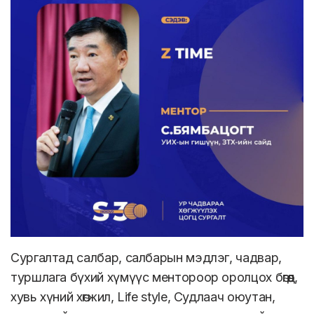
Сургалтад салбар, салбарын мэдлэг, чадвар,
туршлага бүхий хүмүүс ментороор оролцох бөгөөд,
хувь хүний хөгжил, Life style, Судлаач оюутан,