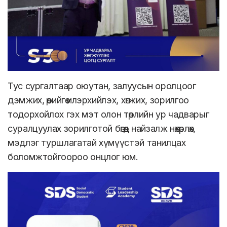
Тус сургалтаар оюутан, залуусын оролцоог
дэмжих, өөрийгөө илэрхийлэх, хөгжих, зорилгоо
тодорхойлох гэх мэт олон төрлийн ур чадварыг
суралцуулах зорилготой бөгөөд найзалж нөхөрлөх,
мэдлэг туршлагатай хүмүүстэй танилцах
боломжтойгоороо онцлог юм.