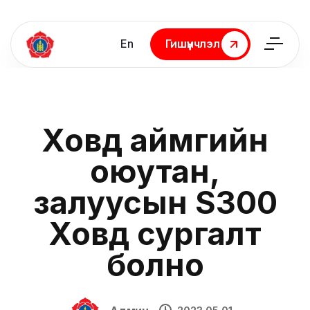
En
Гишүүнчлэл
Гишүүнчлэл
Ховд аймгийн
оюутан,
залуусын S300
Ховд сургалт
болно