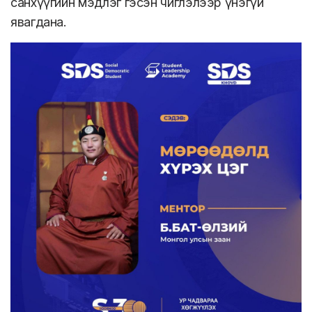
санхүүгийн мэдлэг гэсэн чиглэлээр үнэгүй
явагдана.