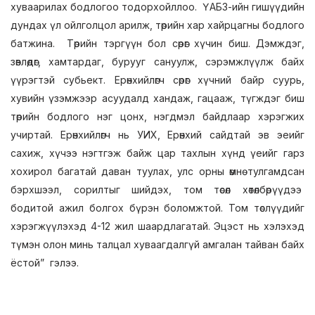
хуваарилах бодлогоо тодорхойллоо. ҮАБЗ-ийн гишүүдийн
дундах үл ойлголцол арилж, төрийн хар хайрцагны бодлого
батжина. Төрийн тэргүүн бол сөрөг хүчин биш. Дэмждэг,
зөвлөдөг, хамтардаг, бурууг сануулж, сэрэмжлүүлж байх
үүрэгтэй субьект. Ерөнхийлөгч сөрөг хүчний байр суурь,
хувийн үзэмжээр асуудалд хандаж, гацааж, түгждэг биш
төрийн бодлого нэг цонх, нэгдмэл байдлаар хэрэгжих
учиртай. Ерөнхийлөгч нь УИХ, Ерөнхий сайдтай эв эеийг
сахиж, хүчээ нэгтгэж байж цар тахлын хүнд үеийг гарз
хохирол багатай даван туулах, улс орны өмнө тулгамдсан
бэрхшээл, сорилтыг шийдэх, том төсөл хөтөлбөрүүдээ
бодитой ажил болгох бүрэн боломжтой. Том төслүүдийг
хэрэгжүүлэхэд 4-12 жил шаардлагатай. Эцэст нь хэлэхэд
түмэн олон минь талцал хуваагдалгүй амгалан тайван байх
ёстой” гэлээ.