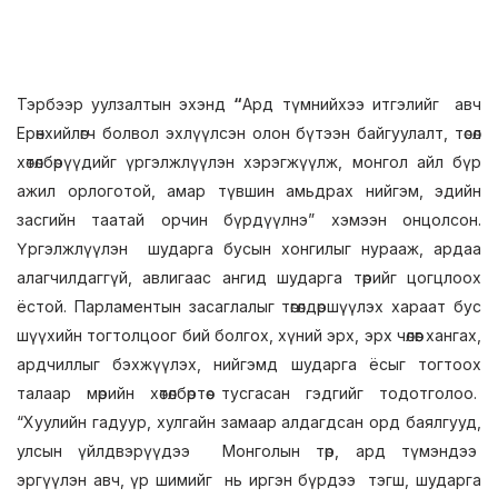
Тэрбээр уулзалтын эхэнд
“
Ард түмнийхээ итгэлийг авч
Ерөнхийлөгч болвол эхлүүлсэн олон бүтээн байгуулалт, төсөл
хөтөлбөрүүдийг үргэлжлүүлэн хэрэгжүүлж, монгол айл бүр
ажил орлоготой, амар түвшин амьдрах нийгэм, эдийн
засгийн таатай орчин бүрдүүлнэ” хэмээн онцолсон.
Үргэлжлүүлэн шударга бусын хонгилыг нурааж, ардаа
алагчилдаггүй, авлигаас ангид шударга төрийг цогцлоох
ёстой. Парламентын засаглалыг төгөлдөршүүлэх хараат бус
шүүхийн тогтолцоог бий болгох, хүний эрх, эрх чөлөөг хангах,
ардчиллыг бэхжүүлэх, нийгэмд шударга ёсыг тогтоох
талаар мөрийн хөтөлбөртөө тусгасан гэдгийг тодотголоо.
“Хуулийн гадуур, хулгайн замаар алдагдсан орд баялгууд,
улсын үйлдвэрүүдээ Монголын төр, ард түмэндээ
эргүүлэн авч, үр шимийг нь иргэн бүрдээ тэгш, шударга