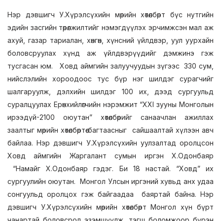
Нэр дэвшигч У.Хүрэлсүхийн мөрийн хөтөлбөрт бүс нутгийн
эдийн засгийн төрөлжилтийг нэмэгдүүлэх эрчимжсэн мал аж
ахуй, газар тариалан, хөнгөн, хүнсний үйлдвэр, уул уурхайн
боловсруулах хүнд аж үйлдвэрүүдийг дэмжинэ гэж
тусгасан юм. Ховд аймгийн залуучуудын зүгээс 330 сум,
нийслэлийн хороодоос тус бүр нэг шилдэг сурагчийг
шалгаруулж, дэлхийн шилдэг 100 их, дээд сургуульд
суралцуулах Ерөнхийлөгчийн нэрэмжит “ХХI зууны Монголын
ирээдүй-2100 оюутан” хөтөлбөрийг санаачлан ажиллах
заалтыг мөрийн хөтөлбөртөө багтаасныг сайшаалтай хүлээн авч
байлаа. Нэр дэвшигч У.Хүрэлсүхийн уулзалтад оролцсон
Ховд аймгийн Жаргалант сумын иргэн Х.Одонбаяр
“Намайг Х.Одонбаяр гэдэг. Би 18 настай. “Ховд” их
сургуулийн оюутан. Монгол Улсын иргэний хувьд анх удаа
сонгуульд оролцох гэж байгаадаа баяртай байна. Нэр
дэвшигч У.Хүрэлсүхийн мөрийн хөтөлбөрт Монгол хүн бүрт
чанартай боловсрол эзэмшүүлж, тэгш боломжоор бүрэн