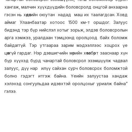
хангаж, малчин хүүхдүүдийн боловсролд онцгой анхаарна
гэсэн нь хөдөөгийн оюутан надад маш их таалагдсан. Ховд
аймаг Улаанбаатар хотоос 1500 км-т оршдог. Залуус
бидэнд тэр бүр нийслэл хотыг зорьж, элдэв боловсролын
арга хэмжээ, уралдаан тэмцээнд оролцоод байх боломж
байдаггүй. Тэр утгаараа зарим мэдээллээс хоцрох үе
цөөнгүй гардаг. Нэр дэвшигчийн мөрийн хөтөлбөрт зааснаар хүн
бүр хүүхэд бүрд чанартай боловсрол эзэмшүүлж чадвал
залуус, дүү нар илүү сайхан сурч боловсрох боломжтой
болно гэдэгт итгэж байна. Үеийн залуустаа хандаж
хэлэхэд сонгуульдаа идэвхтэй оролцохыг уриалж байна”
гэлээ.