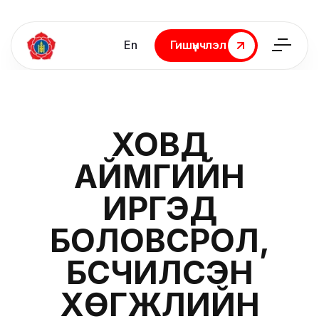
En
Гишүүнчлэл
Гишүүнчлэл
ХОВД
АЙМГИЙН
ИРГЭД
БОЛОВСРОЛ,
БҮСЧИЛСЭН
ХӨГЖЛИЙН