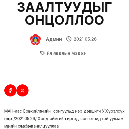
ЗААЛТУУДЫГ
ОНЦОЛЛОО
Админ
2021.05.26
Үйл явдлын мэдээ
МАН-аас Ерөнхийлөгчийн сонгуульд нэр дэвшигч У.Хүрэлсүх
өнөөдөр /2021.05.26/ Ховд аймгийн иргэд сонгогчидтой уулзаж,
мөрийн хөтөлбөрөө танилцууллаа.