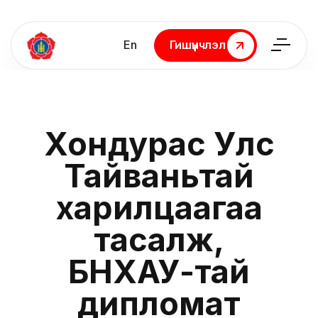
En
Гишүүнчлэл
Гишүүнчлэл
Хондурас Улс
Тайваньтай
харилцаагаа
тасалж,
БНХАУ-тай
дипломат