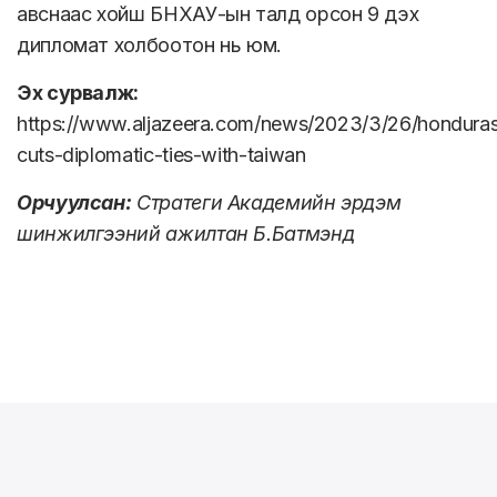
авснаас хойш БНХАУ-ын талд орсон 9 дэх
дипломат холбоотон нь юм.
Эх сурвалж:
https://www.aljazeera.com/news/2023/3/26/hondura
cuts-diplomatic-ties-with-taiwan
Орчуулсан:
Стратеги Академийн эрдэм
шинжилгээний ажилтан Б.Батмэнд