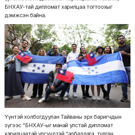
БНХАУ-тай дипломат харилцаа тогтоохыг
дэмжсэн байна.
Үүнтэй холбогдуулан Тайваны эрх баригчдын
зүгээс “БНХАУ-ыг манай улстай дипломат
харилцаатай улсуудтай “албадлага, тулган