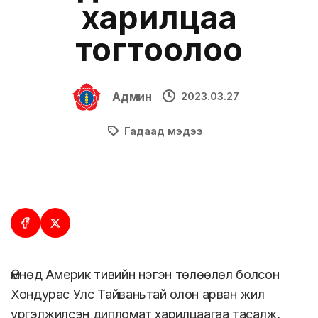
харилцаа
тогтоолоо
Админ
2023.03.27
Гадаад мэдээ
Өмнөд Америк тивийн нэгэн төлөөлөл болсон
Хондурас Улс Тайваньтай олон арван жил
үргэлжилсэн дипломат харилцаагаа тасалж,