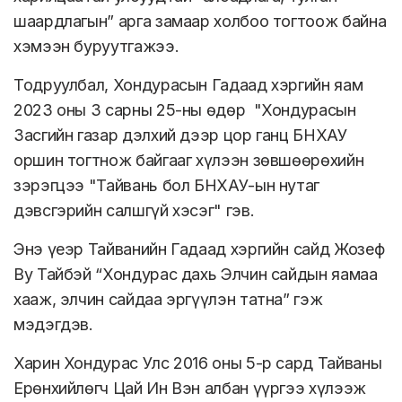
шаардлагын” арга замаар холбоо тогтоож байна
хэмээн буруутгажээ.
Тодруулбал, Хондурасын Гадаад хэргийн яам
2023 оны 3 сарны 25-ны өдөр "Хондурасын
Засгийн газар дэлхий дээр цор ганц БНХАУ
оршин тогтнож байгааг хүлээн зөвшөөрөхийн
зэрэгцээ "Тайвань бол БНХАУ-ын нутаг
дэвсгэрийн салшгүй хэсэг" гэв.
Энэ үеэр Тайванийн Гадаад хэргийн сайд Жозеф
Ву Тайбэй “Хондурас дахь Элчин сайдын яамаа
хааж, элчин сайдаа эргүүлэн татна” гэж
мэдэгдэв.
Харин Хондурас Улс 2016 оны 5-р сард Тайваны
Ерөнхийлөгч Цай Ин Вэн албан үүргээ хүлээж