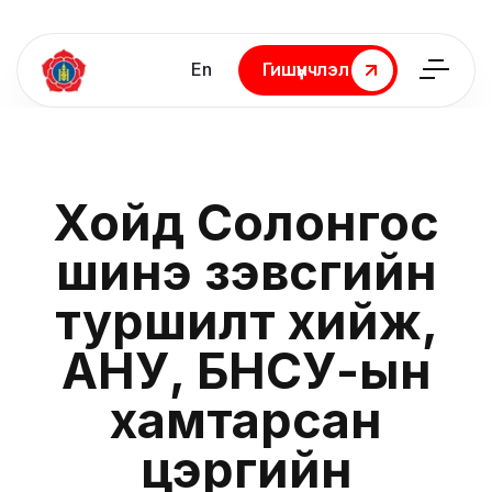
En
Гишүүнчлэл
Гишүүнчлэл
Хойд Солонгос
шинэ зэвсгийн
туршилт хийж,
АНУ, БНСУ-ын
хамтарсан
цэргийн