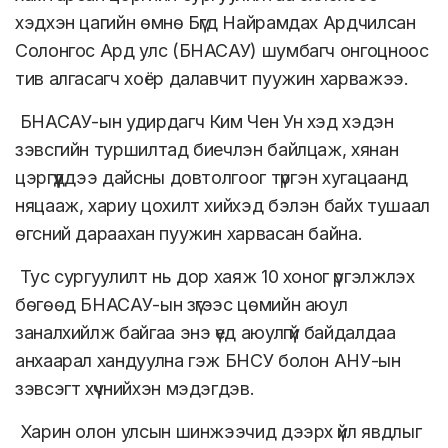
хэдхэн цагийн өмнө Бүгд Найрамдах Ардчилсан
Солонгос Ард улс (БНАСАУ) шумбагч онгоцноос
тив алгасагч хоёр далавчит пуужин харважээ.
БНАСАУ-ын удирдагч Ким Чен Ун хэд хэдэн
зэвсгийн туршилтад биечлэн байлцаж, хянан
цэргүүддээ дайсны довтолгоог түргэн хугацаанд
няцааж, хариу цохилт хийхэд бэлэн байх тушаал
өгсний дараахан пуужин харвасан байна.
Тус сургуулилт нь дор хаяж 10 хоног үргэлжлэх
бөгөөд БНАСАУ-ын зүгээс цөмийн аюул
заналхийлж байгаа энэ үед аюулгүй байдалдаа
анхаарал хандуулна гэж БНСУ болон АНУ-ын
зэвсэгт хүчнийхэн мэдэгдэв.
Харин олон улсын шинжээчид дээрх үйл явдлыг