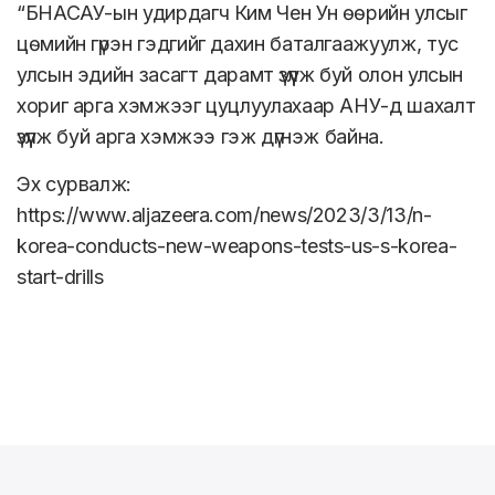
“БНАСАУ-ын удирдагч Ким Чен Ун өөрийн улсыг
цөмийн гүрэн гэдгийг дахин баталгаажуулж, тус
улсын эдийн засагт дарамт үзүүлж буй олон улсын
хориг арга хэмжээг цуцлуулахаар АНУ-д шахалт
үзүүлж буй арга хэмжээ гэж дүгнэж байна.
Эх сурвалж:
https://www.aljazeera.com/news/2023/3/13/n-
korea-conducts-new-weapons-tests-us-s-korea-
start-drills