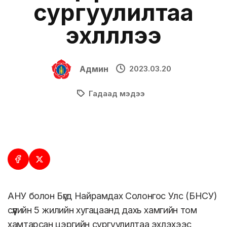
сургуулилтаа
эхлүүллээ
Админ
2023.03.20
Гадаад мэдээ
АНУ болон Бүгд Найрамдах Солонгос Улс (БНСУ)
сүүлийн 5 жилийн хугацаанд дахь хамгийн том
хамтарсан цэргийн сургуулилтаа эхлэхээс