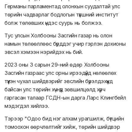
Германы парламентад олонхын суудалтай улс
төрийн чадварлаг бодлогын түвшний институт
болж төлөвших үндэс суурь нь болжээ.
Тус улсын Холбооны Засгийн газар нь олон
намын төлөөллөөс бүрддэг учир гэрлэн дохионы
эвсэл хэмээн нэрийдэх нь бий.
2023 оны 3 сарын 29-ний өдөр Холбооны
Засгийн газраас улс орны ирээдүйд нөлөөлөх
түүхэн чухал шийдвэрийг эвслийн бүрэлдэхүүнд
байсан улс төрийн хүчнүүд зөвшилцөлд хүрч
гаргасан талаар ГСДН-ын дарга Ларс Клингбейл
мэдэгдэл хийлээ.
Тэрээр "Одоо бид нэг алхам урагшилж, бүтцийн
томоохон өөрчлөлтийг хийж, төрийн шийдвэр