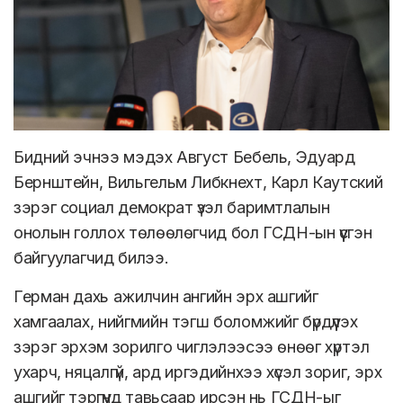
Бидний эчнээ мэдэх Август Бебель, Эдуард
Бернштейн, Вильгельм Либкнехт, Карл Каутский
зэрэг социал демократ үзэл баримтлалын
онолын голлох төлөөлөгчид бол ГСДН-ын үүсгэн
байгуулагчид билээ.
Герман дахь ажилчин ангийн эрх ашгийг
хамгаалах, нийгмийн тэгш боломжийг бүрдүүлэх
зэрэг эрхэм зорилго чиглэлээсээ өнөөг хүртэл
ухарч, няцалгүй, ард иргэдийнхээ хүсэл зориг, эрх
ашгийг тэргүүнд тавьсаар ирсэн нь ГСДН-ыг