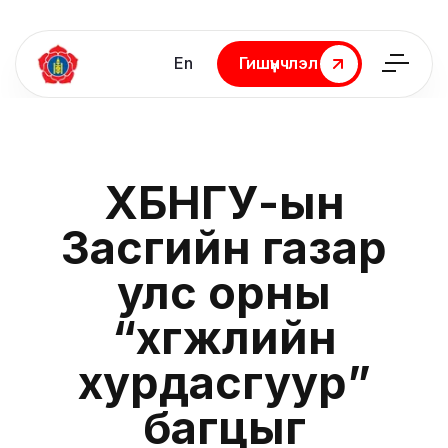
En
Гишүүнчлэл
Гишүүнчлэл
ХБНГУ-ын
Засгийн газар
улс орны
“хөгжлийн
хурдасгуур”
багцыг