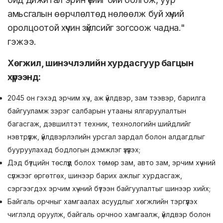
амьсгалын өөрчлөлтөд нөлөөлж буй хүний
оролцоотой хүчин зүйлсийг зогсоож чадна."
гэжээ.
Хөгжил, шинэчлэлийн хурдасгуур багцын
хүрээнд:
2045 он гэхэд эрчим хүч, аж үйлдвэр, зам тээвэр, барилга
байгууламж зэрэг салбарын утааны ялгаруулалтын
багасгаж, дэвшилтэт техник, технологийн шийдлийг
нэвтрүүлж, үйлдвэрлэлийн урсгал зардал болон алдагдлыг
бууруулахад бодлогын дэмжлэг үзүүлэх;
Дэд бүтцийн төслүүд болох төмөр зам, авто зам, эрчим хүчний
сүлжээг өргөтгөх, шинээр барих ажлыг хурдасгаж,
сэргээгдэх эрчим хүчний бүтээн байгуулалтыг шинээр хийх;
Байгаль орчныг хамгаалах асуудлыг хөгжлийн тэргүүлэх
чиглэлд оруулж, байгаль орчноо хамгаалж, үйлдвэр болон