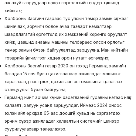
аж ахуй газруудаар нөхөн сэргээлтийн өндөр түвшинд
хийлгэх;
Холбооны Засгийн газраас тус улсын төмөр замын сүлжээг
шинэчлэх, зорчигч болон ачаа тээвэрт нэмэлтээр
шаардлагатай өргөтгөлд их хэмжээний хөрөнгө оруулалт
хийж, цаашид ачааны машины төлбөрөөс олсон орлогыг
төмөр замын бүтээн байгуулалтад зарцуулна. Мөн нийтийн
тээврийн үйлчилгээг хөдөө орон нутагт өргөжүүлнэ;
Холбооны Засгийн газар 2030 он гэхэд Германд хамгийн
багадаа 15 сая бүрэн цахилгаанаар ажилладаг машиныг
хэрэглээнд нэвтрүүлж, цахилгаан автомашиныг цэнэглэх
станцуудыг бүтээн байгуулна;
Германд нийт эрчим хүчний хэрэглээний гуравны нэгээс илүүг
халаалт, халуун усанд зарцуулдаг. Иймээс 2024 оноос
эхлэн айл өрхүүдэд 65-аас доошгүй хувьд нь сэргээгдэх
эрчим хүчээр ажилладаг халаалтын системийг шинээр
суурилуулахаар төлөвлөжээ.