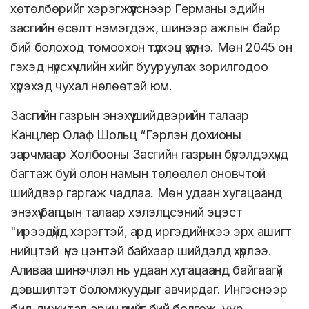
хөтөлбөрийг хэрэгжүүлснээр Германы эдийн
засгийн өсөлт нэмэгдэж, шинээр ажлын байр
бий болоход томоохон түлхэц үзүүлнэ. Мөн 2045 он
гэхэд нүүрсхүчлийн хийг бууруулах зорилгодоо
хүрэхэд чухал нөлөөтэй юм.
Засгийн газрын энэхүү шийдвэрийн талаар
Канцлер Олаф Шольц “Гэрлэн дохионы
зарчмаар Холбооны Засгийн газрын бүрэлдэхүүнд
багтаж буй олон намын төлөөлөл оновчтой
шийдвэр гаргаж чадлаа. Мөн удаан хугацаанд
энэхүү багцын талаар хэлэлцсэний эцэст
"ирээдүйд хэрэгтэй, ард иргэдийнхээ эрх ашигт
нийцтэй үнэ цэнтэй байхаар шийдэлд хүрлээ.
Аливаа шинэчлэл нь удаан хугацаанд байгаагүй
дэвшилтэт боломжуудыг авчирдаг. Ингэснээр
бид дижитал эрин үеийг бий болгож, уур