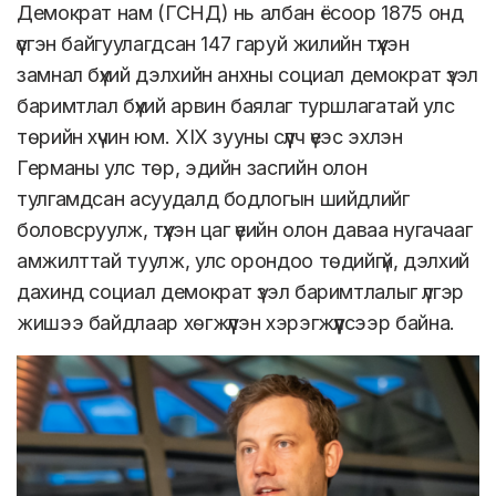
Демократ нам (ГСНД) нь албан ёсоор 1875 онд
үүсгэн байгуулагдсан 147 гаруй жилийн түүхэн
замнал бүхий дэлхийн анхны социал демократ үзэл
баримтлал бүхий арвин баялаг туршлагатай улс
төрийн хүчин юм. XIX зууны сүүлч үеэс эхлэн
Германы улс төр, эдийн засгийн олон
тулгамдсан асуудалд бодлогын шийдлийг
боловсруулж, түүхэн цаг үеийн олон даваа нугачааг
амжилттай туулж, улс орондоо төдийгүй, дэлхий
дахинд социал демократ үзэл баримтлалыг үлгэр
жишээ байдлаар хөгжүүлэн хэрэгжүүлсээр байна.