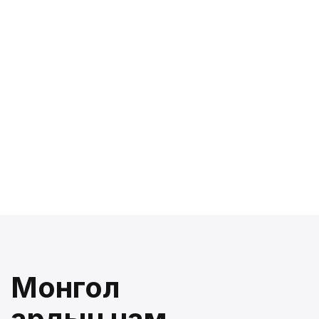
Монгол
ардын нам