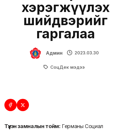
хэрэгжүүлэх
шийдвэрийг
гаргалаа
Админ
2023.03.30
СоцДек мэдээ
Түүхэн замналын тойм:
Германы Социал