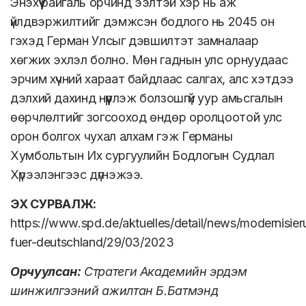
Энэхүү байгаль орчинд ээлтэй хэр нь аж
үйлдвэржилтийг дэмжсэн бодлого нь 2045 он
гэхэд Герман Улсыг дэвшилтэт замналаар
хөгжих эхлэл болно. Мөн гаднын улс орнуудаас
эрчим хүчний хараат байдлаас салгах, алс хэтдээ
дэлхий дахинд нүүрлэж болзошгүй уур амьсгалын
өөрчлөлтийг зогсооход өндөр оролцоотой улс
орон болгох чухал алхам гэж Германы
Хумбольтын Их сургуулийн Бодлогын Судлал
Хүрээлэнгээс дүгнэжээ.
ЭХ СУРВАЛЖ:
https://www.spd.de/aktuelles/detail/news/modernisie
fuer-deutschland/29/03/2023
Орчуулсан:
Стратеги Академийн эрдэм
шинжилгээний ажилтан Б.Батмэнд