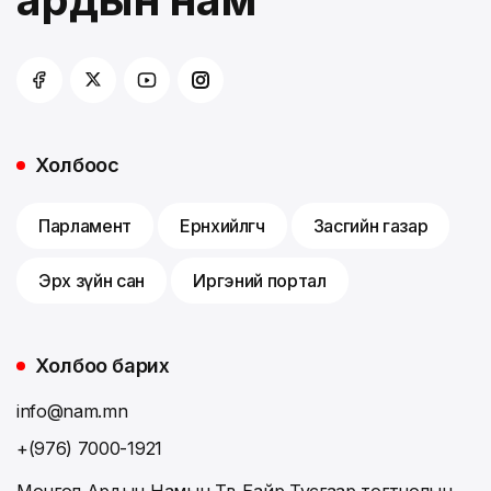
Холбоос
Парламент
Ерөнхийлөгч
Засгийн газар
Эрх зүйн сан
Иргэний портал
Холбоо барих
info@nam.mn
+(976) 7000-1921
Монгол Ардын Намын Төв Байр,Тусгаар тогтнолын