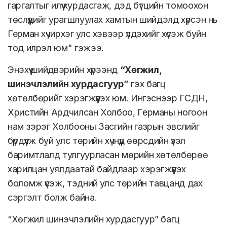
гаргалтыг илүү хурдасгаж, дэд бүтцийн томоохон
төслүүдийг урагшлуулах хамтын шийдэлд хүрсэн нь
Герман хүчирхэг улс хэвээр үлдэхийг хүсэж буйн
тод илрэл юм" гэжээ.
Энэхүү шийдвэрийн хүрээнд
“Хөгжил,
шинэчлэлийн хурдасгуур”
гэх багц
хөтөлбөрийг хэрэгжүүлэх юм. Ингэснээр ГСДН,
Христийн Ардчилсан Холбоо, Германы ногоон
нам зэрэг Холбооны Засгийн газрын эвслийг
бүрдүүлж буй улс төрийн хүчнүүд өөрсдийн үзэл
баримтлалд тулгуурласан мөрийн хөтөлбөрөө
харилцан уялдаатай байдлаар хэрэгжүүлэх
боломж үүсэж, тэдний улс төрийн тавцанд дах
сэргэлт болж байна.
“Хөгжил шинэчлэлийн хурдасгуур” багц