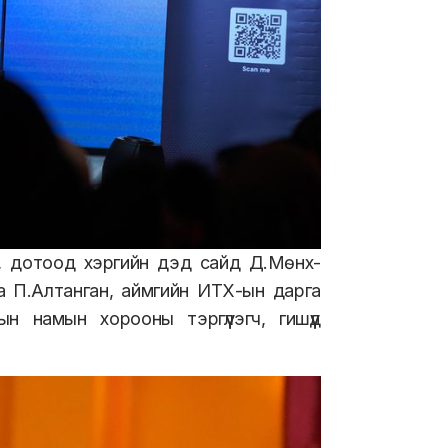
үй, дотоод хэргийн дэд сайд Д.Мөнх-
 П.Алтанган, аймгийн ИТХ-ын дарга
 намын хорооны тэргүүлэгч, гишүүд