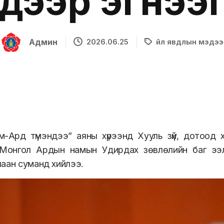
үдээр эгнээ
Админ
2026.06.25
Үйл явдлын мэдээ
м-Ард түмэндээ” аяны хүрээнд Хууль зүй, дотоод
 Монгол Ардын намын Удирдах зөвлөлийн баг ээл
аан суманд хийлээ.