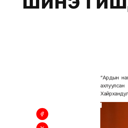
шинэ гишү
“Ардын на
ахлуулсан
Хайрхандул