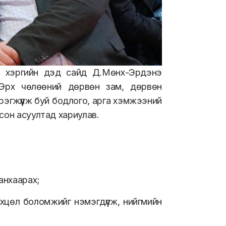
од хэргийн дэд сайд Д.Мөнх-Эрдэнэ
 “Эрх чөлөөний дөрвөн зам, дөрвөн
рэгжүүлж буй бодлого, арга хэмжээний
сон асуултад хариулав.
анхаарах;
цөл боломжийг нэмэгдүүлж, нийгмийн