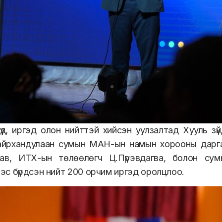
үд, иргэд олон нийттэй хийсэн уулзалтад Хууль з
айрхандулаан сумын МАН-ын намын хорооны дарга
рав, ИТХ-ын төлөөлөгч Ц.Пүрэвдагва, болон сумын
с бүрдсэн нийт 200 орчим иргэд оролцлоо.