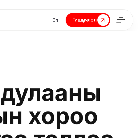
Гишүүнчлэл
En
Гишүүнчлэл
ндулааны
ын хороо