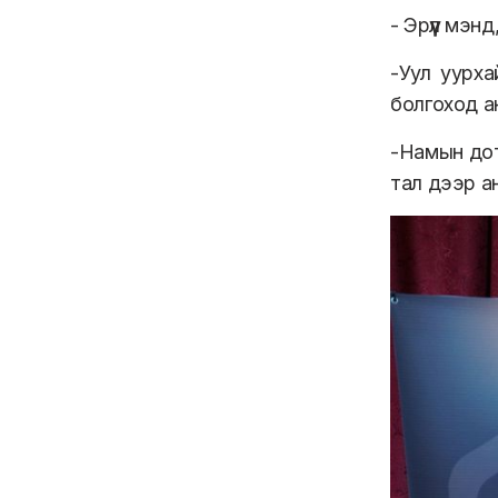
- Эрүүл мэ
-Уул уурха
болгоход а
-Намын дото
тал дээр а