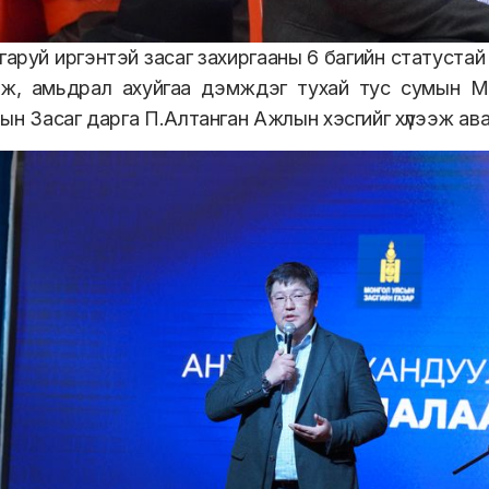
гаруй иргэнтэй засаг захиргааны 6 багийн статустай
лж, амьдрал ахуйгаа дэмждэг тухай тус сумын 
ын Засаг дарга П.Алтанган Ажлын хэсгийг хүлээж ава