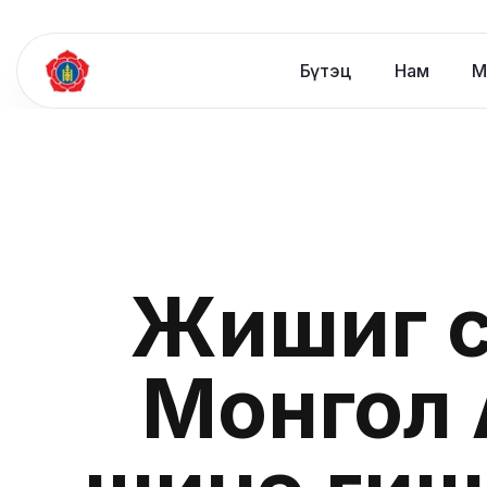
Бүтэц
Нам
М
Жишиг с
Монгол 