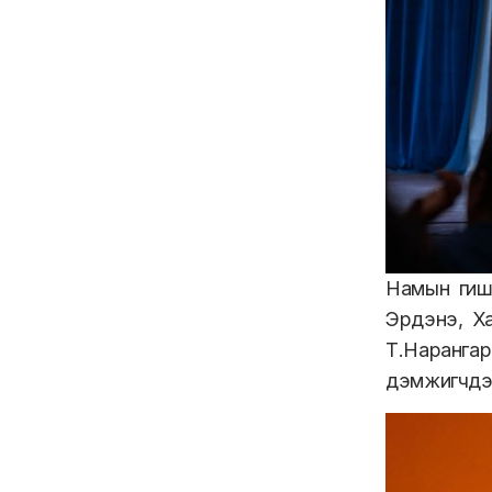
Намын гишү
Эрдэнэ, Х
Т.Наранга
дэмжигчдээ