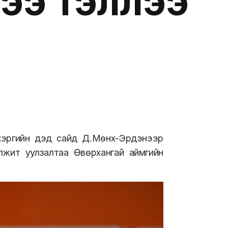
гээ тэллээ
 хэргийн дэд сайд Д.Мөнх-Эрдэнээр
жит уулзалтаа Өвөрхангай аймгийн