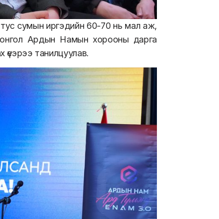
 тус сумын иргэдийн 60-70 нь мал аж,
Монгол Ардын Намын хорооны дарга
х үеэрээ танилцуулав.