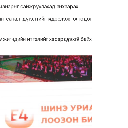
, чанарыг сайжруулахад анхаарах
н санал дүгнэлтийг үндэслэж олгодог
жигчдийн итгэлийг хөсөрдүүлэхгүй байх