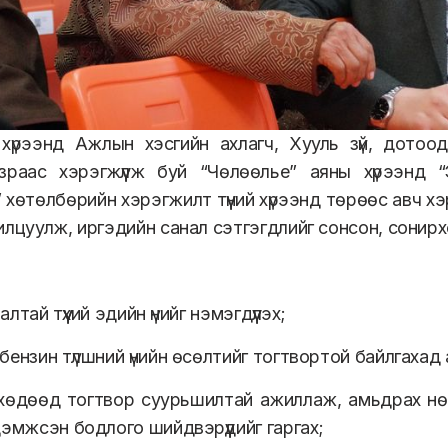
 хүрээнд Ажлын хэсгийн ахлагч, Хууль зүй, дото
азраас хэрэгжүүлж буй “Чөлөөлье” аяны хүрээнд
 хөтөлбөрийн хэрэгжилт түүний хүрээнд төрөөс авч хэ
илцуулж, иргэдийн санал сэтгэгдлийг сонсон, сонирх
лтай түүхий эдийн үнийг нэмэгдүүлэх;
бензин түлшний үнийн өсөлтийг тогтвортой байлгахад 
хөдөөд тогтвор суурьшилтай ажиллаж, амьдрах нөх
дэмжсэн бодлого шийдвэрүүдийг гаргах;