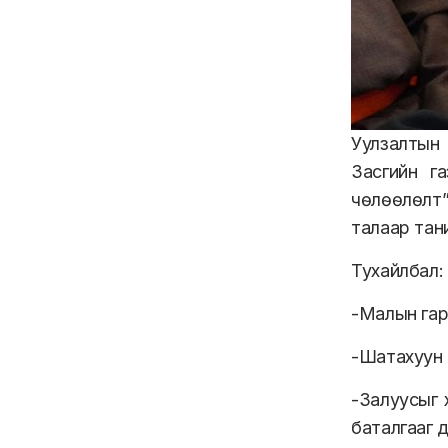
Уулзалтын
Засгийн г
чөлөөлөлт”
талаар тан
Тухайлбал:
-Малын гара
-Шатахуун 
-Залуусыг 
баталгааг 