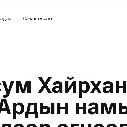
эдээ
Санал хүсэлт
ум Хайрха
Ардын нам