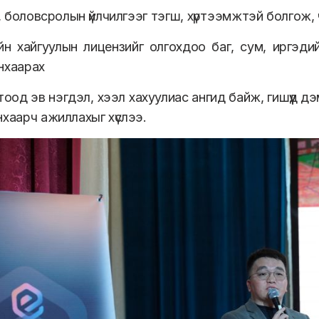
нд, боловсролын үйлчилгээг тэгш, хүртээмжтэй болгож
йн хайгуулын лицензийг олгохдоо баг, сум, иргэдий
нхаарах
од эв нэгдэл, хээл хахуулиас ангид байж, гишүүд дэм
нхаарч ажиллахыг хүслээ.