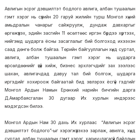
Авлигын эсрэг дэвшилтэт бодлого aвлига, албан тушаалын
гэмт хэрэг нь сүүлийн 20 гаруй жилийн турш Монгол хүний
амьдралын чанарыг сайжруулж, дундаж давхаргыг
өргөжүүлэх, эдийн засгийн 11 өсөлтөөс иргэн бүрдээ хүртээх,
нийгэмд шударга ёсны засаглалыг бий болгоход ихээхэн
саад дөнгө болж байгаа. Төрийн байгууллагын хүнд суртал,
авлига, албан тушаалын гэмт хэрэг нь шударга
өрсөлдөөнийг үгүй хийж, бизнес эрхлэгчдийг зах зээлээс
шахан, авлигачдад давуу тал бий болгож, шударга
иргэдийг хохироож байгаатай бид эвлэрэх ёсгүй гэдгийг
Монгол Ардын Намын Ерөнхий нарийн бичгийн дарга
Д.Амарбаясгалан 30 дугаар Их хурлын индэрээс
мэдэгдсэн билээ.
Монгол Ардын Нам 30 дахь Их хурлаас “Авлигын эсрэг
дэвшилтэт бодлого”-ыг хэрэгжүүлэхээ зарлаж, авилга, хүнд
суртал, албан тушаалын гэмт хэрэг, хариуцлагагүй байдлын