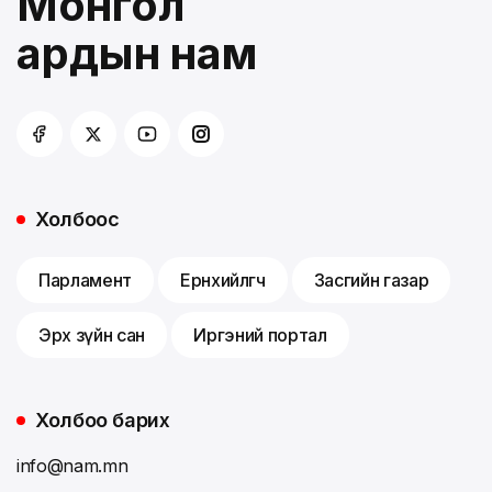
Монгол
ардын нам
Холбоос
Парламент
Ерөнхийлөгч
Засгийн газар
Эрх зүйн сан
Иргэний портал
Холбоо барих
info@nam.mn