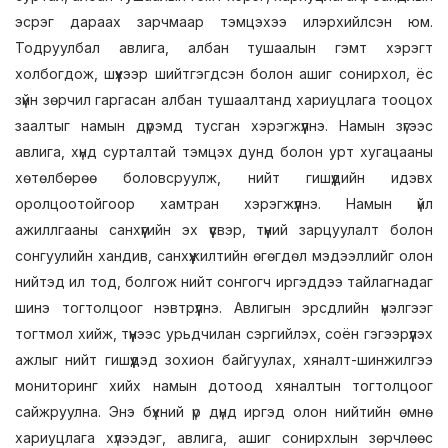
эсрэг дараах зарчмаар тэмцэхээ илэрхийлсэн юм.
Тодруулбал авлига, албан тушаалын гэмт хэрэгт
холбогдож, шүүхээр шийтгэгдсэн болон ашиг сонирхол, ёс
зүйн зөрчил гаргасан албан тушаалтанд хариуцлага тооцох
заалтыг намын дүрэмд тусган хэрэгжүүлнэ. Намын зүгээс
авлига, хүнд сурталтай тэмцэх дунд болон урт хугацааны
хөтөлбөрөө боловсруулж, нийт гишүүдийн идэвх
оролцоотойгоор хамтран хэрэгжүүлнэ. Намын үйл
ажиллгааны санхүүгийн эх үүсвэр, түүний зарцуулалт болон
сонгуулийн хандив, санхүүжилтийн өгөгдөл мэдээллийг олон
нийтэд ил тод, болгож нийт сонгогч иргэддээ тайлагнадаг
шинэ тогтолцоог нэвтрүүлнэ. Авлигын эрсдлийн үнэлгээг
тогтмол хийж, түүнээс урьдчилан сэргийлэх, соён гэгээрүүлэх
ажлыг нийт гишүүдэд зохион байгуулах, хяналт-шинжилгээ
мониторинг хийх намын дотоод хяналтын тогтолцоог
сайжруулна. Энэ бүхний үр дүнд иргэд олон нийтийн өмнө
хариуцлага хүлээдэг, авлига, ашиг сонирхлын зөрчлөөс