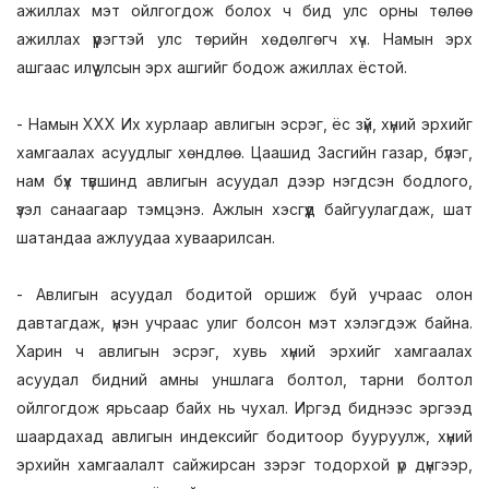
ажиллах мэт ойлгогдож болох ч бид улс орны төлөө
ажиллах үүрэгтэй улс төрийн хөдөлгөгч хүч. Намын эрх
ашгаас илүү улсын эрх ашгийг бодож ажиллах ёстой.
- Намын ХХХ Их хурлаар авлигын эсрэг, ёс зүй, хүний эрхийг
хамгаалах асуудлыг хөндлөө. Цаашид Засгийн газар, бүлэг,
нам бүх түвшинд авлигын асуудал дээр нэгдсэн бодлого,
үзэл санаагаар тэмцэнэ. Ажлын хэсгүүд байгуулагдаж, шат
шатандаа ажлуудаа хуваарилсан.
- Авлигын асуудал бодитой оршиж буй учраас олон
давтагдаж, үнэн учраас улиг болсон мэт хэлэгдэж байна.
Харин ч авлигын эсрэг, хувь хүний эрхийг хамгаалах
асуудал бидний амны уншлага болтол, тарни болтол
ойлгогдож ярьсаар байх нь чухал. Иргэд биднээс эргээд
шаардахад авлигын индексийг бодитоор бууруулж, хүний
эрхийн хамгаалалт сайжирсан зэрэг тодорхой үр дүнгээр,