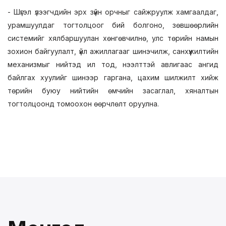
- Шүгэл үлээгчдийн эрх зүйн орчныг сайжруулж хамгаалдаг,
урамшуулдаг тогтолцоог бий болгоно, зөвшөөрлийн
системийг хялбаршуулан хөнгөвчилнө, улс төрийн намын
зохион байгуулалт, үйл ажиллагааг шинэчилж, санхүүжилтийн
механизмыг нийтэд ил тод, нээлттэй авлигаас ангид
байлгах хуулийг шинээр гаргана, цахим шилжилт хийж
төрийн буюу нийтийн өмчийн засаглал, хяналтын
тогтолцоонд томоохон өөрчлөлт оруулна.