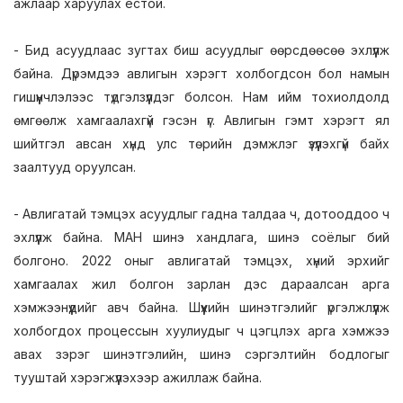
ажлаар харуулах ёстой.
- Бид асуудлаас зугтах биш асуудлыг өөрсдөөсөө эхлүүлж
байна. Дүрэмдээ авлигын хэрэгт холбогдсон бол намын
гишүүнчлэлээс түдгэлзүүлдэг болсон. Нам ийм тохиолдолд
өмгөөлж хамгаалахгүй гэсэн үг. Авлигын гэмт хэрэгт ял
шийтгэл авсан хүнд улс төрийн дэмжлэг үзүүлэхгүй байх
заалтууд оруулсан.
- Авлигатай тэмцэх асуудлыг гадна талдаа ч, дотооддоо ч
эхлүүлж байна. МАН шинэ хандлага, шинэ соёлыг бий
болгоно. 2022 оныг авлигатай тэмцэх, хүний эрхийг
хамгаалах жил болгон зарлан дэс дараалсан арга
хэмжээнүүдийг авч байна. Шүүхийн шинэтгэлийг үргэлжлүүлж
холбогдох процессын хуулиудыг ч цэгцлэх арга хэмжээ
авах зэрэг шинэтгэлийн, шинэ сэргэлтийн бодлогыг
тууштай хэрэгжүүлэхээр ажиллаж байна.