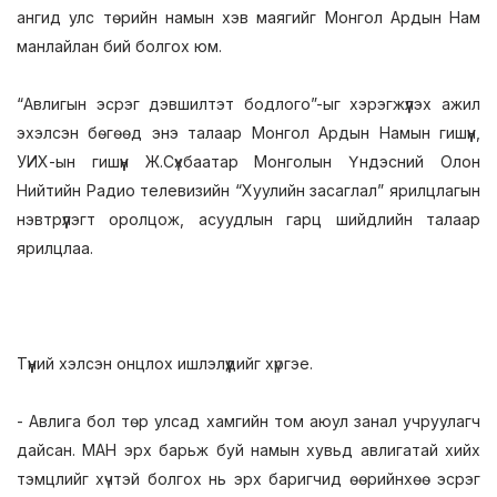
ангид улс төрийн намын хэв маягийг Монгол Ардын Нам
манлайлан бий болгох юм.
“Авлигын эсрэг дэвшилтэт бодлого”-ыг хэрэгжүүлэх ажил
эхэлсэн бөгөөд энэ талаар Монгол Ардын Намын гишүүн,
УИХ-ын гишүүн Ж.Сүхбаатар Монголын Үндэсний Олон
Нийтийн Радио телевизийн “Хуулийн засаглал” ярилцлагын
нэвтрүүлэгт оролцож, асуудлын гарц шийдлийн талаар
ярилцлаа.
Түүний хэлсэн онцлох ишлэлүүдийг хүргэе.
- Авлига бол төр улсад хамгийн том аюул занал учруулагч
дайсан. МАН эрх барьж буй намын хувьд авлигатай хийх
тэмцлийг хүчтэй болгох нь эрх баригчид өөрийнхөө эсрэг