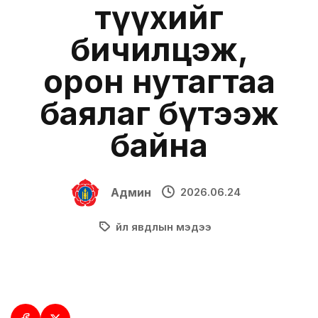
түүхийг
бичилцэж,
орон нутагтаа
баялаг бүтээж
байна
Админ
2026.06.24
Үйл явдлын мэдээ