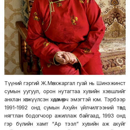
Түүний гэргий Ж.Мөнхжаргал гуай нь Шинэжинст
сумын уугуул, орон нутагтаа хувийн хэвшлийг
анхлан хөгжүүлсэн хөдөлмөрч эмэгтэй юм. Тэрбээр
1991-1992 онд сумын Ахуйн үйлчилгээний төвд
нягтлан бодогчоор ажиллаж байгаад, 1993 онд
гэр бүлийн хамт “Ар тээл” хувийн аж ахуйг