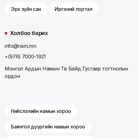
Эрх зүйн сан
Иргэний портал
Холбоо барих
info@nam.mn
+(976) 7000-1921
Монгол Ардын Намын Төв Байр,Тусгаар тогтнолын
ордон
Нийслэлийн намын хороо
Баянгол дүүргийн намын хороо