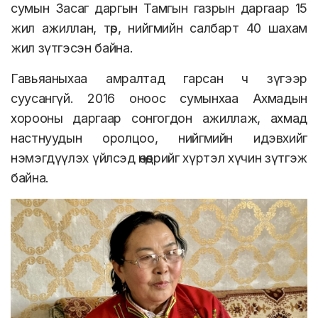
сумын Засаг даргын Тамгын газрын даргаар 15
жил ажиллан, төр, нийгмийн салбарт 40 шахам
жил зүтгэсэн байна.
Гавьяаныхаа амралтад гарсан ч зүгээр
суусангүй. 2016 оноос сумынхаа Ахмадын
хорооны даргаар сонгогдон ажиллаж, ахмад
настнуудын оролцоо, нийгмийн идэвхийг
нэмэгдүүлэх үйлсэд өнөөдрийг хүртэл хүчин зүтгэж
байна.