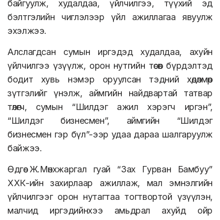
байгуулж, худалдаа, үйлчилгээ, түүхий эд
бэлтгэлийн чиглэлээр үйл ажиллагаа явуулж
эхэлжээ.
Алслагдсан сумын иргэдэд худалдаа, ахуйн
үйлчилгээ үзүүлж, орон нутгийн төсөв бүрдэлтэд
бодит хувь нэмэр оруулсан тэдний хөдөлмөр
зүтгэлийг үнэлж, аймгийн найдвартай татвар
төлөгч, сумын “Шилдэг ажил хэрэгч иргэн”,
“Шилдэг бизнесмен”, аймгийн “Шилдэг
бизнесмен гэр бүл”-ээр удаа дараа шалгаруулж
байжээ.
Өдгөө Ж.Мөнхжаргал гуай “Зах Гурван Бамбуу”
ХХК-ийн захирлаар ажиллаж, мал эмнэлгийн
үйлчилгээг орон нутагтаа тогтвортой үзүүлэн,
малчид иргэдийнхээ амьдрал ахуйд ойр