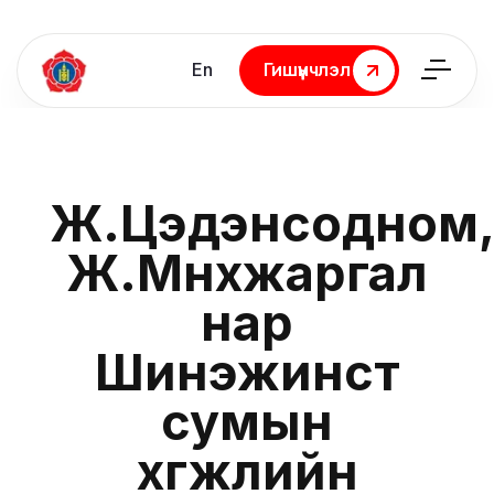
En
Гишүүнчлэл
Гишүүнчлэл
Ж.Цэдэнсодном
Ж.Мөнхжаргал
нар
Шинэжинст
сумын
хөгжлийн