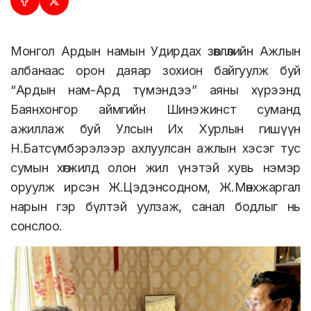
Монгол Ардын намын Удирдах зөвлөлийн Ажлын
албанаас орон даяар зохион байгуулж буй
“Ардын нам-Ард түмэндээ” аяны хүрээнд
Баянхонгор аймгийн Шинэжинст суманд
ажиллаж буй Улсын Их Хурлын гишүүн
Н.Батсүмбэрэлээр ахлуулсан ажлын хэсэг тус
сумын хөгжилд олон жил үнэтэй хувь нэмэр
оруулж ирсэн Ж.Цэдэнсодном, Ж.Мөнхжаргал
нарын гэр бүлтэй уулзаж, санал бодлыг нь
сонслоо.