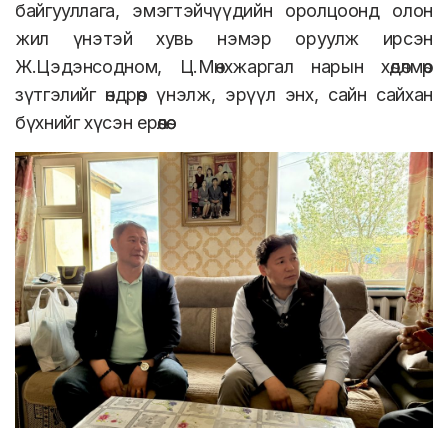
байгууллага, эмэгтэйчүүдийн оролцоонд олон
жил үнэтэй хувь нэмэр оруулж ирсэн
Ж.Цэдэнсодном, Ц.Мөнхжаргал нарын хөдөлмөр
зүтгэлийг өндрөөр үнэлж, эрүүл энх, сайн сайхан
бүхнийг хүсэн ерөөлөө.