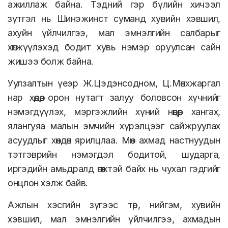
ажиллаж байна. Тэдний гэр бүлийн хичээл
зүтгэл нь Шинэжинст суманд хувийн хэвшил,
ахуйн үйлчилгээ, мал эмнэлгийн салбарыг
хөгжүүлэхэд бодит хувь нэмэр оруулсан сайн
жишээ болж байна.
Уулзалтын үеэр Ж.Цэдэнсодном, Ц.Мөнхжаргал
нар хөдөө, орон нутагт залуу боловсон хүчнийг
нэмэгдүүлэх, мэргэжлийн хүний нөөцөөр хангах,
ялангуяа малын эмчийн хүрэлцээг сайжруулах
асуудлыг хөндөн ярилцлаа. Мөн ахмад настнуудын
тэтгэврийн нэмэгдэл бодитой, шударга,
иргэдийн амьдралд өгөөжтэй байх нь чухал гэдгийг
онцлон хэлж байв.
Ажлын хэсгийн зүгээс төр, нийгэм, хувийн
хэвшил, мал эмнэлгийн үйлчилгээ, ахмадын