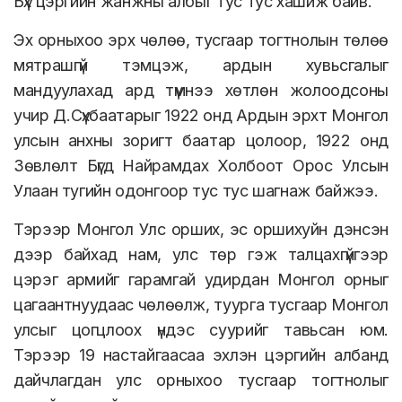
Бүх цэргийн жанжны албыг тус тус хашиж байв.
Эх орныхоо эрх чөлөө, тусгаар тогтнолын төлөө
мятрашгүй тэмцэж, ардын хувьсгалыг
мандуулахад ард түмнээ хөтлөн жолоодсоны
учир Д.Сүхбаатарыг 1922 онд Ардын эрхт Монгол
улсын анхны зоригт баатар цолоор, 1922 онд
Зөвлөлт Бүгд Найрамдах Холбоот Орос Улсын
Улаан тугийн одонгоор тус тус шагнаж байжээ.
Тэрээр Монгол Улс орших, эс оршихуйн дэнсэн
дээр байхад нам, улс төр гэж талцахгүйгээр
цэрэг армийг гарамгай удирдан Монгол орныг
цагаантнуудаас чөлөөлж, туурга тусгаар Монгол
улсыг цогцлоох үндэс суурийг тавьсан юм.
Тэрээр 19 настайгаасаа эхлэн цэргийн албанд
дайчлагдан улс орныхоо тусгаар тогтнолыг