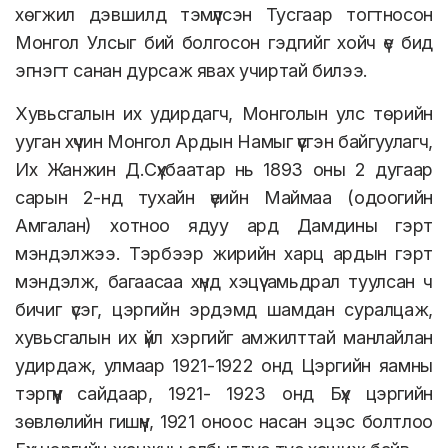
хөгжил дэвшилд тэмүүлсэн Тусгаар тогтносон
Монгол Улсыг бий болгосон гэдгийг хойч үе бид
эгнэгт санан дурсаж явах учиртай билээ.
Хувьсгалын их удирдагч, Монголын улс төрийн
ууган хүчин Монгол Ардын Намыг үүсгэн байгуулагч,
Их Жанжин Д.Сүхбаатар нь 1893 оны 2 дугаар
сарын 2-нд тухайн үеийн Маймаа (одоогийн
Амгалан) хотноо ядуу ард Дамдины гэрт
мэндэлжээ. Тэрбээр жирийн харц ардын гэрт
мэндэлж, багаасаа хүнд хэцүү амьдрал туулсан ч
бичиг үсэг, цэргийн эрдэмд шамдан суралцаж,
хувьсгалын их үйл хэргийг амжилттай манлайлан
удирдаж, улмаар 1921-1922 онд Цэргийн яамны
тэргүүн сайдаар, 1921- 1923 онд Бүх цэргийн
зөвлөлийн гишүүн, 1921 оноос насан эцэс болтлоо