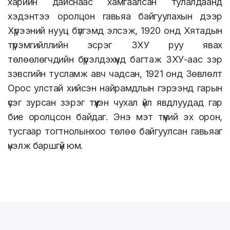
харийн дайснаас хамгаалсан тулалдаанд
хэдэнтээ оролцон гавьяа байгуулахын дээр
Хүрээний нууц бүлгэмд элсэж, 1920 онд Хятадын
түрэмгийллийн эсрэг ЗХУ руу явах
төлөөлөгчдийн бүрэлдэхүүнд багтаж ЗХУ-аас зэр
зэвсгийн тусламж авч чадсан, 1921 онд Зөвлөлт
Орос улстай хийсэн найрамдлын гэрээнд гарын
үсэг зурсан зэрэг түүхэн чухал үйл явдлуудад гар
бие оролцсон байдаг. Энэ мэт түүний эх орон,
тусгаар тогтнолынхоо төлөө байгуулсан гавьяаг
үнэлж баршгүй юм.