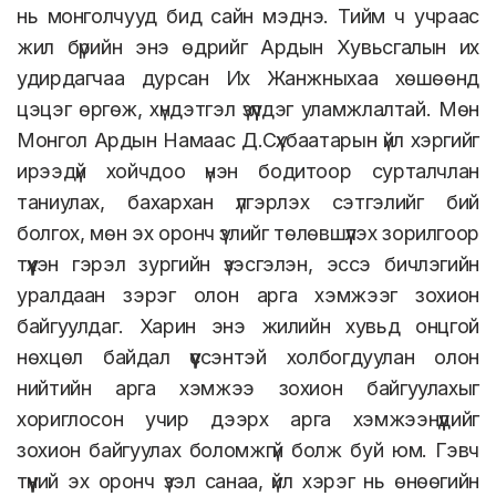
нь монголчууд бид сайн мэднэ. Тийм ч учраас
жил бүрийн энэ өдрийг Ардын Хувьсгалын их
удирдагчаа дурсан Их Жанжныхаа хөшөөнд
цэцэг өргөж, хүндэтгэл үзүүлдэг уламжлалтай. Мөн
Монгол Ардын Намаас Д.Сүхбаатарын үйл хэргийг
ирээдүй хойчдоо үнэн бодитоор сурталчлан
таниулах, бахархан үлгэрлэх сэтгэлийг бий
болгох, мөн эх оронч үзлийг төлөвшүүлэх зорилгоор
түүхэн гэрэл зургийн үзэсгэлэн, эссэ бичлэгийн
уралдаан зэрэг олон арга хэмжээг зохион
байгуулдаг. Харин энэ жилийн хувьд онцгой
нөхцөл байдал үүссэнтэй холбогдуулан олон
нийтийн арга хэмжээ зохион байгуулахыг
хориглосон учир дээрх арга хэмжээнүүдийг
зохион байгуулах боломжгүй болж буй юм. Гэвч
түүний эх оронч үзэл санаа, үйл хэрэг нь өнөөгийн