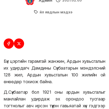
Админ
2021.02.05
Үйл явдлын мэдээ
Бүх цэргийн гарамгай жанжин, Ардын хувьсгалын
их удирдагч Дамдины Сүхбаатарын мэндэлсний
128 жил, Ардын хувьсгалын 100 жилийн ой
өнөөдөр тохиож байна.
Д.Сүхбаатар бол 1921 оны ардын хувьсгалыг
манлайлан удирдаж эх орондоо тусгаар
тогтнолыг авч ирсэн түүхэн гавьяатай хүн гэдгээр