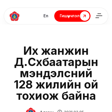
En
Гишүүнчлэл
Гишүүнчлэл
Их жанжин
Д.Сүхбаатарын
мэндэлсний
128 жилийн ой
тохиож байна