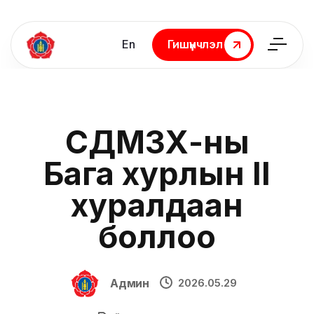
En
Гишүүнчлэл
Гишүүнчлэл
СДМЗХ-ны
Бага хурлын II
хуралдаан
боллоо
Админ
2026.05.29