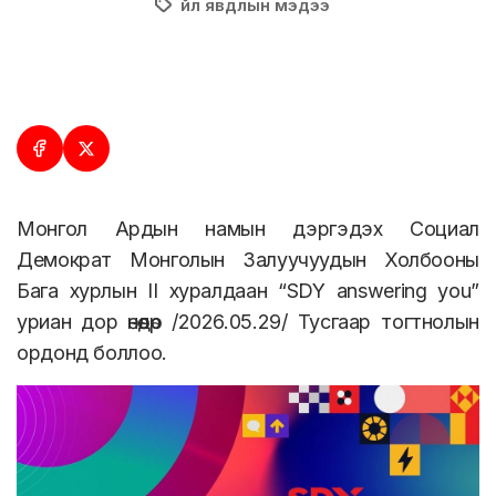
Үйл явдлын мэдээ
Монгол Ардын намын дэргэдэх Социал
Демократ Монголын Залуучуудын Холбооны
Бага хурлын II хуралдаан “SDY answering you”
уриан дор өнөөдөр /2026.05.29/ Тусгаар тогтнолын
ордонд боллоо.