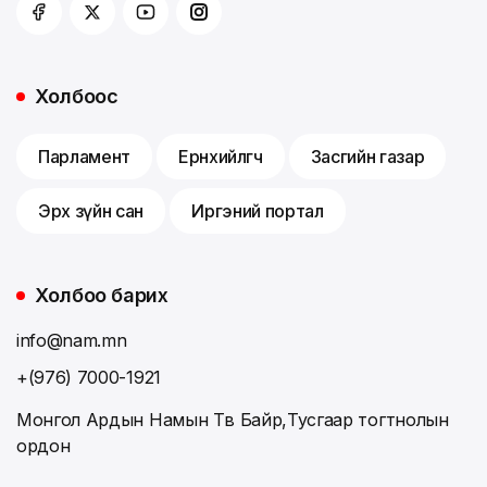
Холбоос
Парламент
Ерөнхийлөгч
Засгийн газар
Эрх зүйн сан
Иргэний портал
Холбоо барих
info@nam.mn
+(976) 7000-1921
Монгол Ардын Намын Төв Байр,Тусгаар тогтнолын
ордон