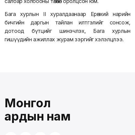
салбар холбооны төлөөлөл оролцсон юм.
Бага хурлын II хуралдаанаар Ерөнхий нарийн
бичгийн даргын тайлан илтгэлийг сонсож,
дотоод бүтцийг шинэчлэх, Бага хурлын
гишүүдийн ажиллах журам зэргийг хэлэлцлээ.
Монгол
ардын нам