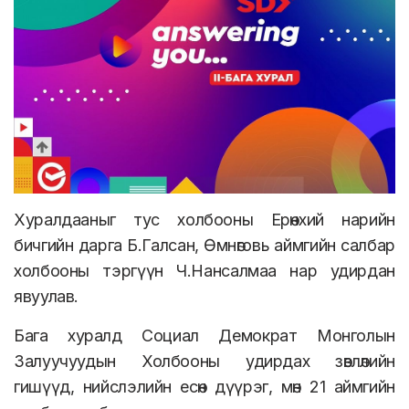
Хуралдааныг тус холбооны Ерөнхий нарийн
бичгийн дарга Б.Галсан, Өмнөговь аймгийн салбар
холбооны тэргүүн Ч.Нансалмаа нар удирдан
явуулав.
Бага хуралд Социал Демократ Монголын
Залуучуудын Холбооны удирдах зөвлөлийн
гишүүд, нийслэлийн есөн дүүрэг, мөн 21 аймгийн