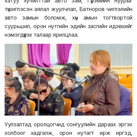
хатуу хучилттай авто зам, Гүрэмийн нуурыг
түшиглэсэн аялал жуулчлал, Батноров чиглэлийн
авто замын боломж, хүн амын тогтвортой
суурьшил, орон нутгийн эдийн засгийн идэвхийг
нэмэгдүүлэх талаар ярилцлаа.
Уулзалтад оролцогчид сонгуулийн дараах эргэх
холбоог хадгалж, орон нутагт ирж иргэд,