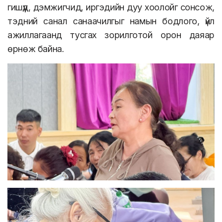
гишүүд, дэмжигчид, иргэдийн дуу хоолойг сонсож,
тэдний санал санаачилгыг намын бодлого, үйл
ажиллагаанд тусгах зорилготой орон даяар
өрнөж байна.