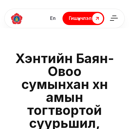
En
Гишүүнчлэл
Гишүүнчлэл
Хэнтийн Баян-
Овоо
сумынхан хүн
амын
тогтвортой
суурьшил,