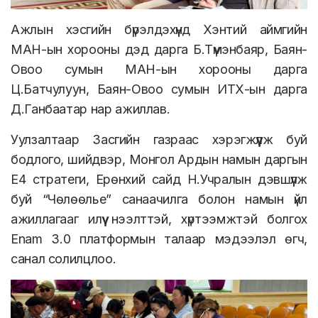
Ажлын хэсгийн бүрэлдэхүүнд Хэнтий аймгийн
МАН-ын хорооны дэд дарга Б.Түмэнбаяр, Баян-
Овоо сумын МАН-ын хорооны дарга
Ц.Батчулуун, Баян-Овоо сумын ИТХ-ын дарга
Д.Ганбаатар нар ажиллав.
Уулзалтаар Засгийн газраас хэрэгжүүлж буй
бодлого, шийдвэр, Монгол Ардын намын даргын
Е4 стратеги, Ерөнхий сайд Н.Учралын дэвшүүлж
буй “Чөлөөлье” санаачилга болон намын үйл
ажиллагааг илүү нээлттэй, хүртээмжтэй болгох
Enam 3.0 платформын талаар мэдээлэл өгч,
санал солилцлоо.