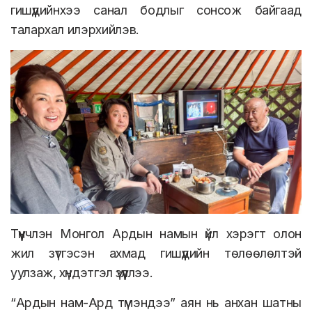
гишүүдийнхээ санал бодлыг сонсож байгаад
талархал илэрхийлэв.
Түүнчлэн Монгол Ардын намын үйл хэрэгт олон
жил зүтгэсэн ахмад гишүүдийн төлөөлөлтэй
уулзаж, хүндэтгэл үзүүллээ.
“Ардын нам-Ард түмэндээ” аян нь анхан шатны