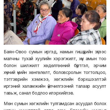
Баян-Овоо сумын иргэд, намын гишүүдийн зүгээс
малчны тухай хуулийн хэрэгжилт, хүн амын тоо
болон шилжилт хөдөлгөөний бүртгэл, эрчим
хүчний үнийн хөнгөлөлт, боловсролын тогтолцоо,
тэтгэврийн хэмжээ, хөгжлийн бэрхшээлтэй
иргэний халамжийн үйлчилгээний талаар асуулт
тавьж, санал бодлоо илэрхийлэв.
Мөн сумын хөгжлийн тулгамдсан асуудал болох