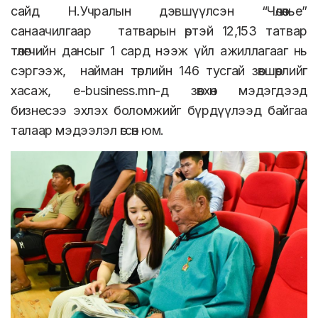
сайд Н.Учралын дэвшүүлсэн “Чөлөөлье”
санаачилгаар
татварын өртэй 12,153 татвар
төлөгчийн дансыг 1 сард нээж үйл ажиллагааг нь
сэргээж,
найман төрлийн 146 тусгай зөвшөөрлийг
хасаж, e-business.mn-д зөвхөн мэдэгдээд
бизнесээ эхлэх боломжийг бүрдүүлээд байгаа
талаар мэдээлэл өгсөн юм.