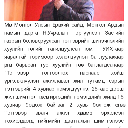
Мөн Монгол Улсын Ерөнхий сайд, Монгол Ардын
намын дарга Н.Учралын тэргүүлсэн Засгийн
газрын боловсруулсан тэтгэврийн шинэчлэлийн
хуулийн төслийг танилцуулсан юм.
УИХ-аар
яаралтай горимоор хэлэлцүүлэн батлуулахаар
өргөн барьсан тус хуулийн төсөл батлагдсанаар
“Тэтгэвэр тогтоолгох наснаас хойш
үргэлжлүүлэн ажиллавал жил тутамд сарын
тэтгэврийг 4 хувиар нэмэгдүүлнэ. 25-аас дээш
жил шимтгэл төлсөн иргэдийн нэмэгдлийг жилд 1.5
хувиар бодож байгааг 2 хувь болгож өсгөнө.
Тэтгэвэр авагч ажил хөдөлмөр эрхэлсэн
тохиолдолд нийгмийн даатгалын шимтгэлээс