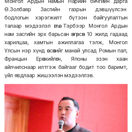
Монгол Ардын намын Нарийн бичгийн дарга
Ө.Золбаяр Засгийн газрын дэвшүүлсэн
бодлогын хэрэгжилт бүтээн байгуулалтын
талаар мэдээлэл өглөө. Тэрбээр Монгол Ардын
нам засгийн эрх барьсан өнгөрсөн 10 жилд гадаад
харилцаа, хамтын ажиллагаа тэлж, Монгол
Улсын нэр хүнд өссөнийг манай улсад Ромын пап,
Францын Ерөнхийлөгч, Японы эзэн хаан
айлчилснаар илтгэж байгааг бодит тоо баримт,
үйл явдлаар жишээлэн мэдээллэв.