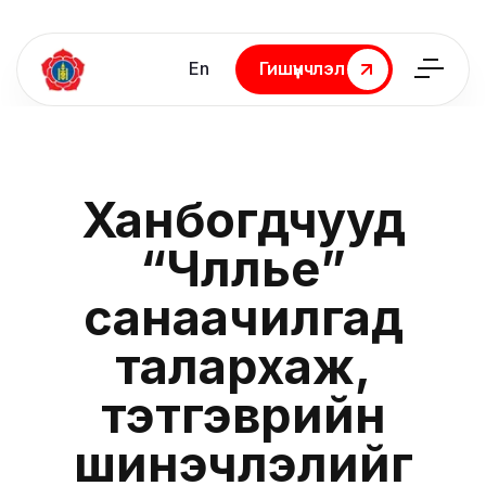
En
Гишүүнчлэл
Гишүүнчлэл
Ханбогдчууд
“Чөлөөлье”
санаачилгад
талархаж,
тэтгэврийн
шинэчлэлийг