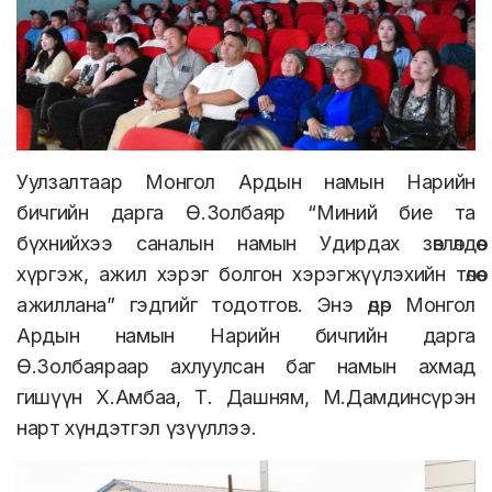
Уулзалтаар Монгол Ардын намын Нарийн
бичгийн дарга Ө.Золбаяр “Миний бие та
бүхнийхээ саналын намын Удирдах зөвлөлдөө
хүргэж, ажил хэрэг болгон хэрэгжүүлэхийн төлөө
ажиллана” гэдгийг тодотгов. Энэ өдөр Монгол
Ардын намын Нарийн бичгийн дарга
Ө.Золбаяраар ахлуулсан баг намын ахмад
гишүүн Х.Амбаа, Т. Дашням, М.Дамдинсүрэн
нарт хүндэтгэл үзүүллээ.