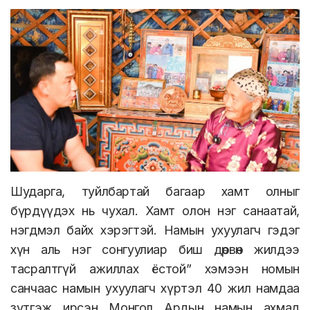
Шударга, туйлбартай багаар хамт олныг
бүрдүүдэх нь чухал. Хамт олон нэг санаатай,
нэгдмэл байх хэрэгтэй.
Намын ухуулагч гэдэг
хүн аль нэг сонгуулиар биш дөрвөн жилдээ
тасралтгүй ажиллах ёстой” хэмээн номын
санчаас намын ухуулагч хүртэл 40 жил намдаа
зүтгэж ирсэн Монгол Ардын намын ахмад