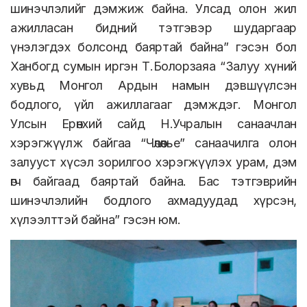
шинэчлэлийг дэмжиж байна. Улсад олон жил
ажилласан бидний тэтгэвэр шударгаар
үнэлэгдэх болсонд баяртай байна” гэсэн бол
Ханбогд сумын иргэн Т.Болорзаяа “Залуу хүний
хувьд Монгол Ардын намын дэвшүүлсэн
бодлого, үйл ажиллагааг дэмждэг. Монгол
Улсын Ерөнхий сайд Н.Учралын санаачлан
хэрэгжүүлж байгаа “Чөлөөлье” санаачилга олон
залууст хүсэл зорилгоо хэрэгжүүлэх урам, дэм
өгч байгаад баяртай байна.
Бас тэтгэврийн
шинэчлэлийн бодлого ахмадуудад хүрсэн,
хүлээлттэй байна” гэсэн юм.