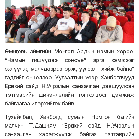
Өмнөговь аймгийн Монгол Ардын намын хороо
“Намын гишүүдээ сонсъё” арга хэмжээг
эхлүүлж, малчдаараа орж, уулзалт хийж байна”
гэдгийг онцоллоо.
Уулзалтын үеэр Ханбогдчууд
Ерөнхий сайд Н.Учралын санаачлан дэвшүүлсэн
тэтгэврийн шинэчлэлийн тогтолцоог дэмжиж
байгаагаа илэрхийлж байв.
Тухайлбал, Ханбогд сумын Номгон багийн
малчин
Т.Дашням “Ерөнхий сайд Н.Учралын
санаачлан хэрэгжүүлж байгаа тэтгэврийн