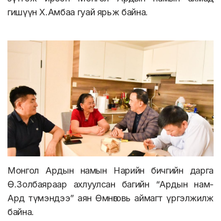
гишүүн Х.Амбаа гуай ярьж байна.
Монгол Ардын намын Нарийн бичгийн дарга
Ө.Золбаяраар ахлуулсан багийн “Ардын нам-
Ард түмэндээ” аян Өмнөговь аймагт үргэлжилж
байна.