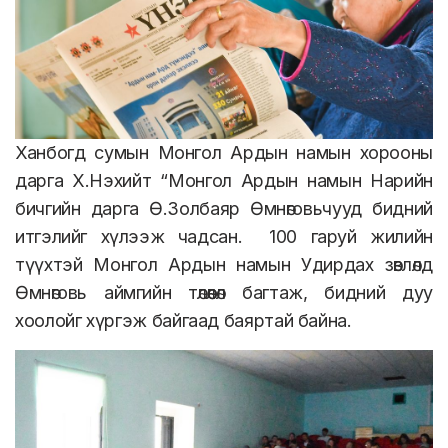
Ханбогд сумын Монгол Ардын намын хорооны
дарга Х.Нэхийт “Монгол Ардын намын Нарийн
бичгийн дарга Ө.Золбаяр Өмнөговьчууд бидний
итгэлийг хүлээж чадсан.
100 гаруй жилийн
түүхтэй Монгол Ардын намын Удирдах зөвлөлд
Өмнөговь аймгийн төлөөлөл багтаж, бидний дуу
хоолойг хүргэж байгаад баяртай байна.