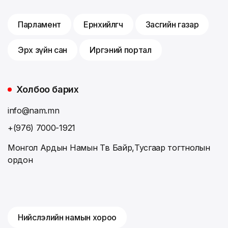
Парламент
Ерөнхийлөгч
Засгийн газар
Эрх зүйн сан
Иргэний портал
Холбоо барих
info@nam.mn
+(976) 7000-1921
Монгол Ардын Намын Төв Байр,Тусгаар тогтнолын
ордон
Нийслэлийн намын хороо