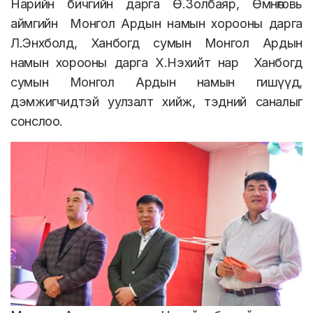
Нарийн бичгийн дарга Ө.Золбаяр, Өмнөговь
аймгийн
Монгол Ардын намын хорооны дарга
Л.Энхболд, Ханбогд сумын Монгол Ардын
намын хорооны дарга Х.Нэхийт нар
Ханбогд
сумын Монгол Ардын намын гишүүд,
дэмжигчидтэй уулзалт хийж, тэдний саналыг
сонслоо.