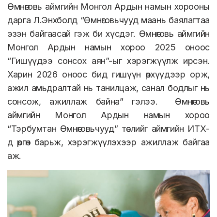
Өмнөговь аймгийн Монгол Ардын намын хорооны
дарга Л.Энхболд “Өмнөговьчууд маань баялагтаа
эзэн байгаасай гэж би хүсдэг. Өмнөговь аймгийн
Монгол Ардын намын хороо 2025 оноос
“Гишүүдээ сонсох аян”-ыг хэрэгжүүлж ирсэн.
Харин 2026 оноос бид гишүүн өрхүүдээр орж,
ажил амьдралтай нь танилцаж, санал бодлыг нь
сонсож, ажиллаж байна” гэлээ.
Өмнөговь
аймгийн Монгол Ардын намын хороо
“Тэрбумтан Өмнөговьчууд” төслийг аймгийн ИТХ-
д өргөн барьж, хэрэгжүүлэхээр ажиллаж байгаа
аж.