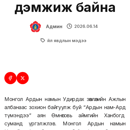
дэмжиж байна
Админ
2026.06.14
Үйл явдлын мэдээ
Монгол Ардын намын Удирдах зөвлөлийн Ажлын
албанаас зохион байгуулж буй “Ардын нам-Ард
түмэндээ” аян Өмнөговь аймгийн Ханбогд
суманд үргэлжлэв.
Монгол Ардын намын