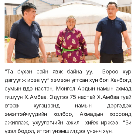
“Та бүхэн сайн явж байна уу.
Бороо хур
дагуулж ирэв үү” хэмээн угтсан хүн бол Ханбогд
сумын өндөр настан, Монгол Ардын намын ахмад
гишүүн Х.Амбаа.
Эдүгээ 75 настай Х.Амбаа гуай
өнгөрсөн хугацаанд намын дэргэдэх
эмэгтэйчүүдийн холбоо, Ахмадын хороонд
ажиллаж, ухуулагчийн ажил
хийж иржээ. “Би
үзэл бодол, итгэл үнэмшилдээ үнэнч хүн.