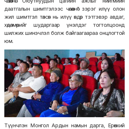
чөлөөлнө. Оюутнуудын цагийн ажлыг нийгмийн
даатгалын шимтгэлээс чөлөөлнө” зэрэг илүү олон
жил шимтгэл төлсөн нь илүү өндөр тэтгэвэр авдаг,
хөдөлмөрийг шударгаар үнэлдэг тогтолцоонд
шилжих шинэчлэл болж байгаагаараа онцлогтой
юм.
Түүнчлэн Монгол Ардын намын дарга, Ерөнхий