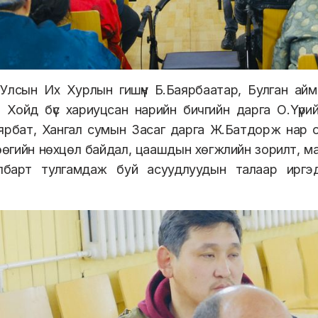
Улсын Их Хурлын гишүүн Б.Баярбаатар, Булган айм
Хойд бүс хариуцсан нарийн бичгийн дарга О.Үүри
ярбат, Хангал сумын Засаг дарга Ж.Батдорж нар 
өөгийн нөхцөл байдал, цаашдын хөгжлийн зорилт, мал
албарт тулгамдаж буй асуудлуудын талаар иргэд