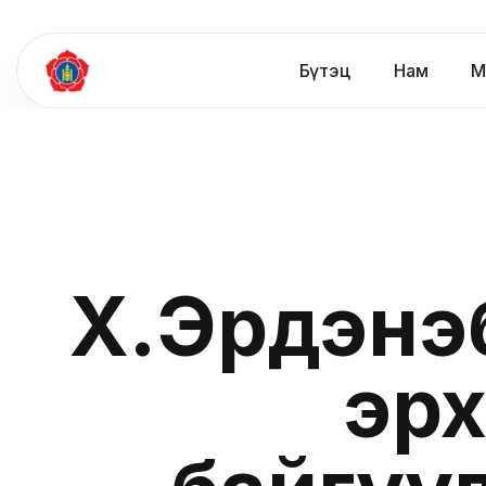
Бүтэц
Нам
М
Х.Эрдэнэб
эрх