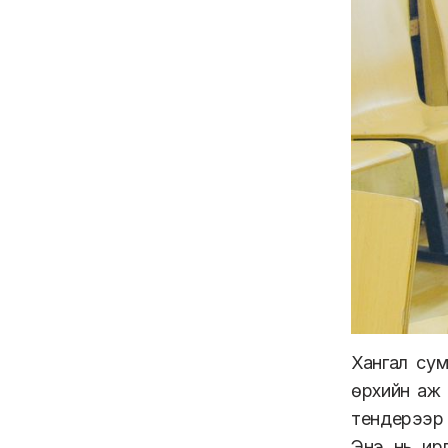
Хангал су
өрхийн аж 
тендерээр 
Энэ нь ирг