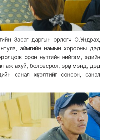
гийн Засаг даргын орлогч О.Ундрах,
йнтуяа, аймгийн намын хорооны дэд
оролцож орон нутгийн нийгэм, эдийн
 аж ахуй, боловсрол, эрүүл мэнд, дэд
ийн санал хүсэлтийг сонсон, санал