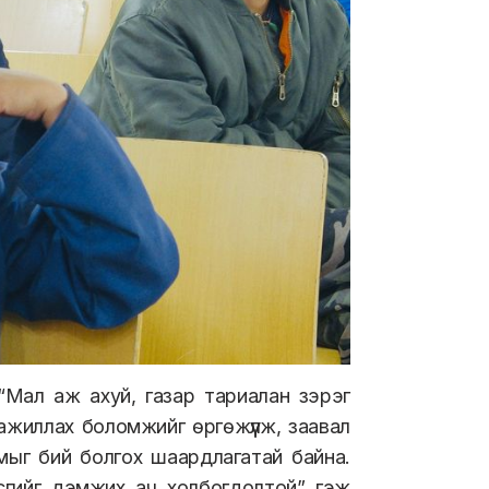
Мал аж ахуй, газар тариалан зэрэг
ажиллах боломжийг өргөжүүлж, заавал
мыг бий болгох шаардлагатай байна.
асгийг дэмжих ач холбогдолтой” гэж