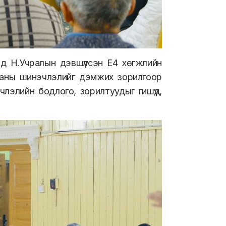
 Н.Учралын дэвшүүлсэн Е4 хөгжлийн
гааны шинэчлэлийг дэмжих зорилгоор
лэлийн бодлого, зорилтуудыг гишүүд,