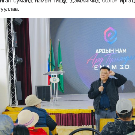
нгал суманд намын гишүүд, дэмжигчид болон иргэд
гууллаа.