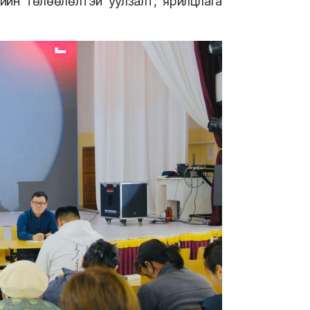
ийн төлөөлөлтэй уулзалт, ярилцлага