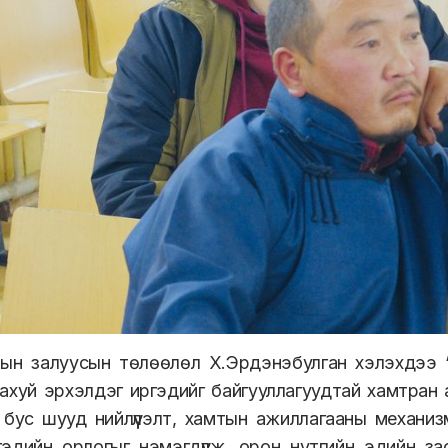
мын залуусын төлөөлөл Х.Эрдэнэбулган хэлэхдээ “
ахуй эрхэлдэг иргэдийг байгууллагуудтай хамтран 
бус шууд нийлүүлэлт, хамтын ажиллагааны механиз
эдийн орлогыг нэмэгдүүлж, орон нутгийн эдийн з