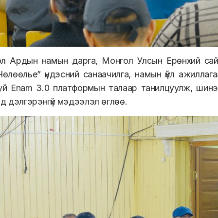
л Ардын намын дарга, Монгол Улсын Ерөнхий сайд
Чөлөөлье” үндэсний санаачилга, намын үйл ажилла
буй Enam 3.0 платформын талаар танилцуулж, шинэч
 дэлгэрэнгүй мэдээлэл өглөө.