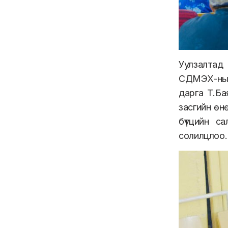
Уулзалтад 
СДМЭХ-ны 
дарга Т.Ба
засгийн өн
бүтцийн с
солилцлоо.