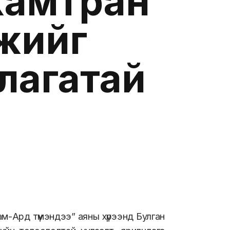
хамтран
жийг
лагатай
м-Ард түмэндээ” аяны хүрээнд Булган