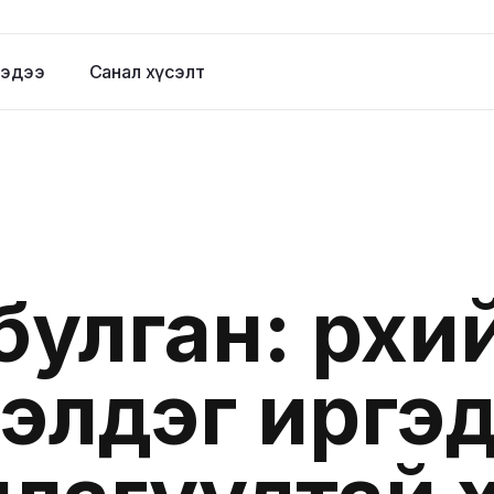
эдээ
Санал хүсэлт
улган: Өрхи
элдэг иргэ