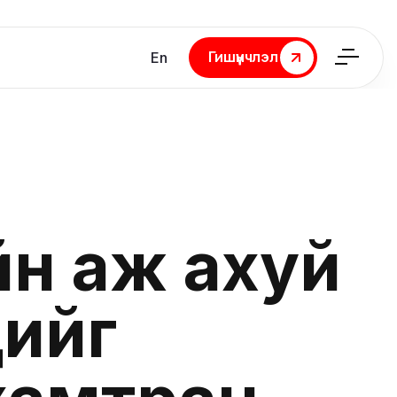
Гишүүнчлэл
En
Гишүүнчлэл
йн аж ахуй
дийг