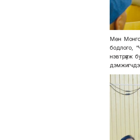
Мөн Монго
бодлого, “
нэвтрүүлж 
дэмжигчдэд