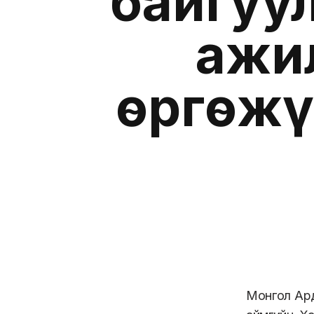
байгуу
ажи
өргөжү
Монгол Ард