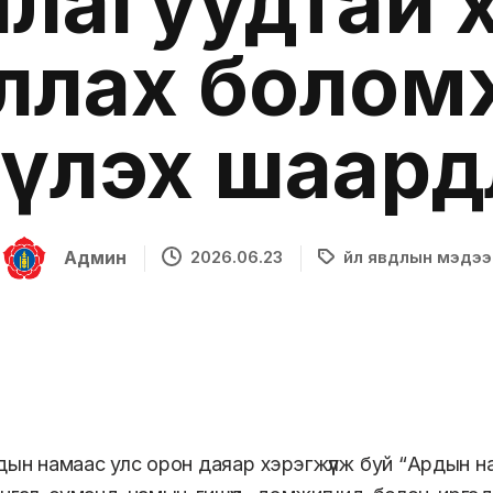
ллагуудтай 
ллах болом
үлэх шаард
Админ
2026.06.23
Үйл явдлын мэдээ
ын намаас улс орон даяар хэрэгжүүлж буй “Ардын на