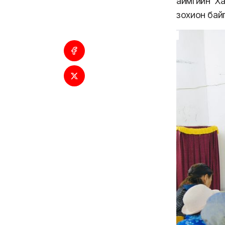
аймгийн Ха
зохион бай