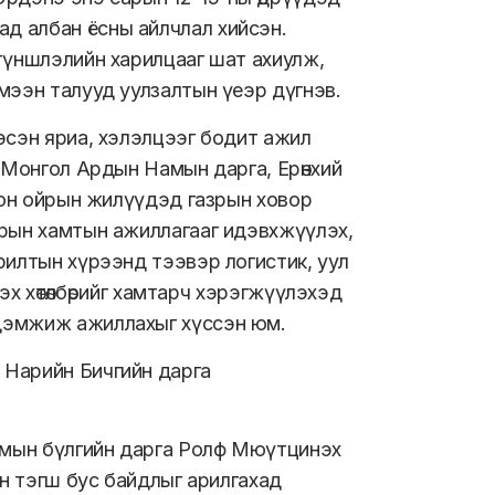
д албан ёсны айлчлал хийсэн.
түншлэлийн харилцааг шат ахиулж,
мээн талууд уулзалтын үеэр дүгнэв.
эсэн яриа, хэлэлцээг бодит ажил
г Монгол Ардын Намын дарга, Ерөнхий
орон ойрын жилүүдэд газрын ховор
арын хамтын ажиллагааг идэвхжүүлэх,
рилтын хүрээнд тээвэр логистик, уул
эх хөтөлбөрийг хамтарч хэрэгжүүлэхэд
 дэмжиж ажиллахыг хүссэн юм.
 Нарийн Бичгийн дарга
амын бүлгийн дарга Ролф Мюүтцинэх
йн тэгш бус байдлыг арилгахад