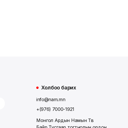
Холбоо барих
info@nam.mn
+(976) 7000-1921
Монгол Ардын Намын Төв
Байр,Тусгаар тогтнолын ордон