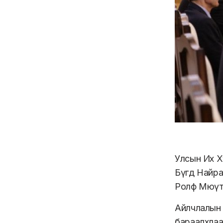
Улсын Их Х
Бүгд Найра
Ролф Мюүтц
Айлчлалын 
бараалхлаа