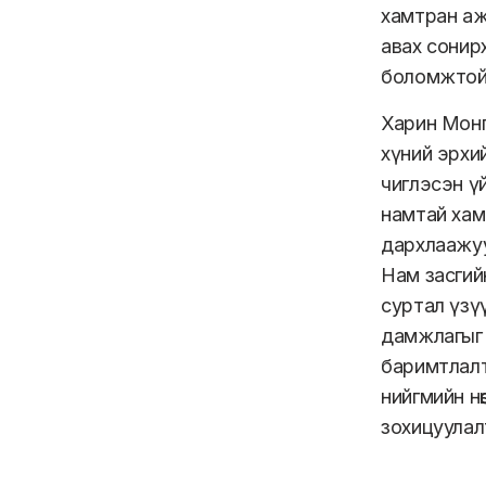
хамтран аж
авах сонирх
боломжтой
Харин Монг
хүний эрхи
чиглэсэн ү
намтай хам
дархлаажуу
Нам засгий
суртал үзү
дамжлагыг 
баримтлалт
нийгмийн нө
зохицуулал