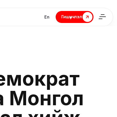
Гишүүнчлэл
En
Гишүүнчлэл
емократ
а Монгол