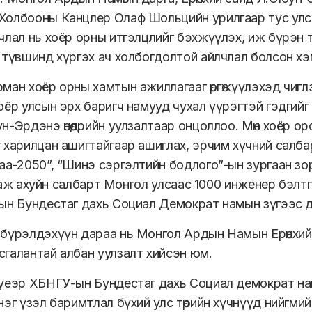
олбооны Канцлер Олаф Шольцийн урилгаар тус улса
члал нь хоёр орны итгэлцлийг бэхжүүлэх, иж бүрэн 
 түвшинд хүргэх ач холбогдолтой айлчлал болсон хэ
ман хоёр орны хамтын ажиллагааг өргөжүүлэхэд чигл
оёр улсын эрх баригч намууд чухал үүрэгтэй гэдгий
н-Эрдэнэ өнөөдрийн уулзалтаар онцоллоо. Мөн хоёр 
 харилцан ашигтайгаар ашиглах, эрчим хүчний салб
аа-2050”, “Шинэ сэргэлтийн бодлого”-ын зургаан зо
өө аж ахуйн салбарт Монгол улсаас 1000 инженер бэлтг
ын Бундестаг дахь Социал Демократ намын зүгээс
бүрэлдэхүүн дараа нь Монгол Ардын Намын Ерөнхий
галантай албан уулзалт хийсэн юм.
үеэр ХБНГУ-ын Бундестаг дахь Социал демократ н
нэг үзэл баримтлал бүхий улс төрийн хүчнүүд нийгми