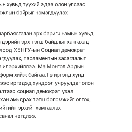
сын хувьд түүхий эдээ олон улсаас
йн ажлын байрыг нэмэгдүүлэх
арбаясгалан эрх баригч намын хувьд
ндэрийн эрх тэгш байдлыг хангахад
нцлоод ХБНГУ-ын Социал демократ
мэгдүүлэх, парламентын засаглалыг
а илэрхийллээ. Мөн Монгол Ардын
форм хийж байгаа.Төр иргэнд хүнд
ймээс иргэдэд хүндрэл учруулдаг олон
залтаар социал демократ үзэл
йхан амьдрах тэгш боломжийг олгох,
 нийтийн эрхийг хамгаалах
санал нэгдлээ.