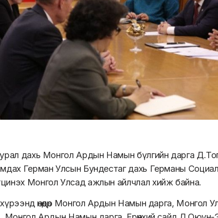
урал дахь Монгол Ардын Намын бүлгийн дарга Д.То
мдах Герман Улсын Бундестаг дахь Германы Социа
инэх Монгол Улсад ажлын айлчлал хийж байна.
хүрээнд өнөөдөр Монгол Ардын Намын дарга, Монгол 
. Монгол Ардын Намын дарга, Ерөнхий сайд Л.Оюун-