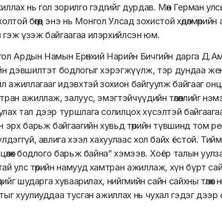
иллах нь гол зорилго гэдгийг дурдав. Мөн Герман ул
олтой бөгөөд энэ нь Монгол Улсад зохистой хөдөлмөри
 гэж үзэж байгаагаа илэрхийлсэн юм.
ол Ардын Намын Ерөнхий Нарийн Бичгийн дарга Д.Ам
йн дэвшилтэт бодлогыг хэрэгжүүлж, тэр дундаа же
йл ажиллагааг идэвхтэй зохион байгуулж байгааг о
тран ажиллаж, залуус, эмэгтэйчүүдийн төлөөллийг нэ
лах тал дээр туршлага солилцох хүсэлтэй байгаага
н эрх барьж байгаагийн хувьд төрийн түвшинд том ре
үлдэггүй, авлига хээл хахуулаас хол байх ёстой. Ти
цөөлөх бодлого барьж байна” хэмээв. Хоёр талын уул
ай улс төрийн намууд хамтран ажиллаж, хүн бүрт са
өцийг шударга хуваарилах, нийгмийн сайн сайхны төлөөх
тыг хуулиуддаа тусган ажиллах нь чухал гэдэг дээр 