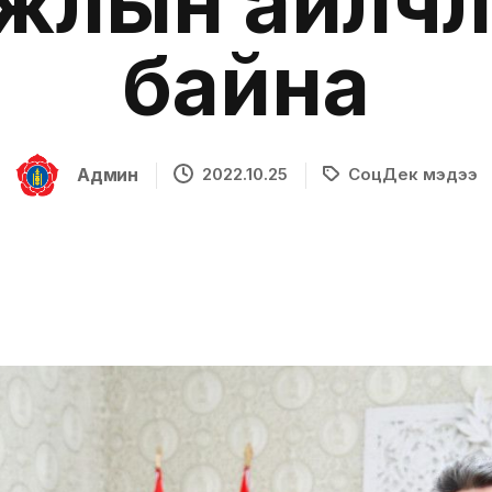
ажлын айлчл
байна
Админ
2022.10.25
СоцДек мэдээ