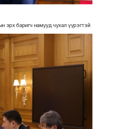
ын эрх баригч намууд чухал үүрэгтэй