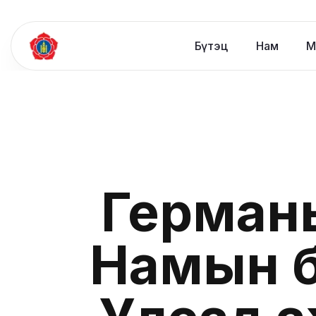
Бүтэц
Нам
М
Герман
Намын б