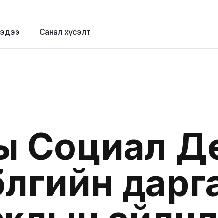
эдээ
Санал хүсэлт
ы Социал Д
үлгийн дарг