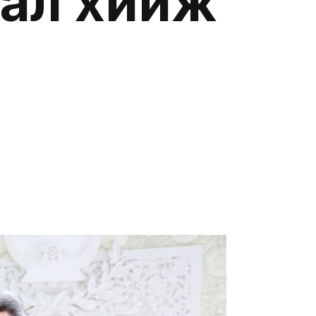
ал хийж