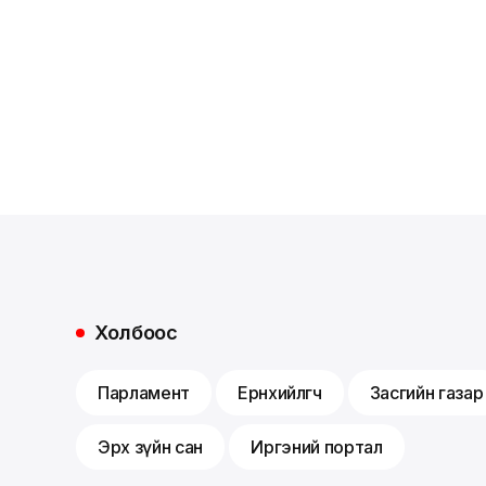
Холбоос
Парламент
Ерөнхийлөгч
Засгийн газар
Эрх зүйн сан
Иргэний портал