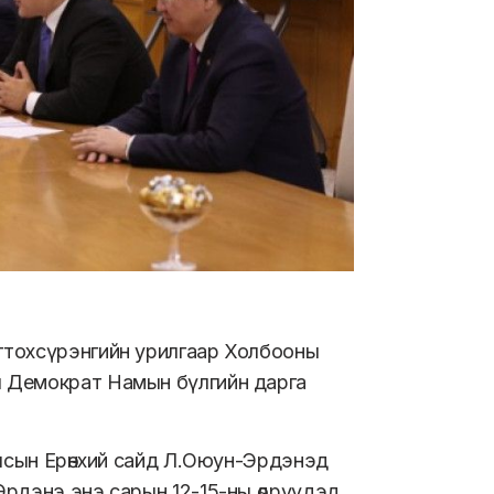
гтохсүрэнгийн урилгаар Холбооны
л Демократ Намын бүлгийн дарга
Улсын Ерөнхий сайд Л.Оюун-Эрдэнэд
Эрдэнэ энэ сарын 12-15-ны өдрүүдэд