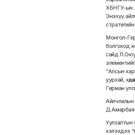
ХБНГУ-ын Х
Энэхүү айл
стратегийн
Монгол-Гер
болгоход х
сайд Л.Оюу
элементийг
“Алсын хар
уурхай, хөд
Герман улс
Айлчлалын 
Д.Амарбаяс
Уулзалтын 
хэлэхдээ “