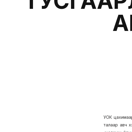
ТУСГААР
А
УОК цахимаар
талаар авч х