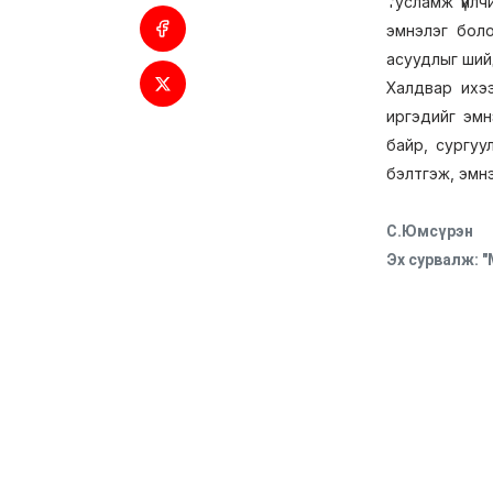
тусламж үйлч
эмнэлэг боло
асуудлыг шийд
Халдвар ихэ
иргэдийг эмн
байр, сургуу
бэлтгэж, эмнэл
С.Юмсүрэн
Эх сурвалж: 