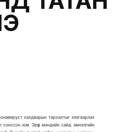
НД ТАТАН
НЭ
ронавируст халдварын тархалтыг хязгаарлах
л сонссон юм. Эрүүл мэндийн сайд эмнэлгийн