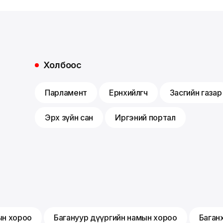
Холбоос
Парламент
Ерөнхийлөгч
Засгийн газар
Эрх зүйн сан
Иргэний портал
ын хороо
Багануур дүүргийн намын хороо
Баган