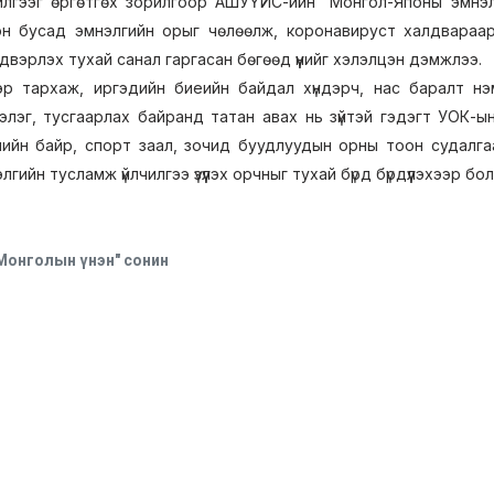
илгээг өргөтгөх зорилгоор АШУҮИС-ийн “Монгол-Японы эмнэл
н бусад эмнэлгийн орыг чөлөөлж, коронавируст халдвараар 
вэрлэх тухай санал гаргасан бөгөөд үүнийг хэлэлцэн дэмжлээ.
эр тархаж, иргэдийн биеийн байдал хүндэрч, нас баралт н
элэг, тусгаарлах байранд татан авах нь зүйтэй гэдэгт УОК-ы
лийн байр, спорт заал, зочид буудлуудын орны тоон судалг
гийн тусламж үйлчилгээ үзүүлэх орчныг тухай бүрд бүрдүүлэхээр бо
"Монголын үнэн" сонин