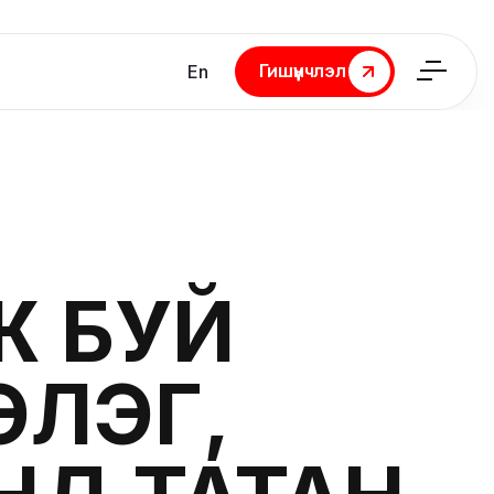
Гишүүнчлэл
En
Гишүүнчлэл
Ж БУЙ
ЭЛЭГ,