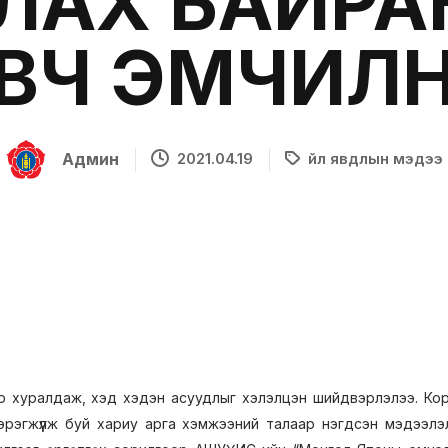
ЛАХ БАЙРА
ВЧ ЭМЧИЛ
Админ
2021.04.19
Үйл явдлын мэдээ
 хуралдаж, хэд хэдэн асуудлыг хэлэлцэн шийдвэрлэлээ. Ко
эрэгжүүлж буй хариу арга хэмжээний талаар нэгдсэн мэдээлэ