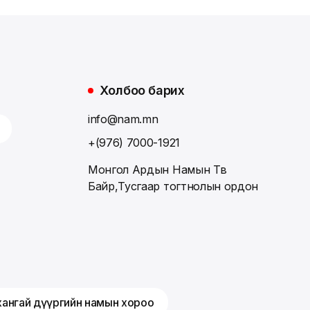
Холбоо барих
info@nam.mn
+(976) 7000-1921
Монгол Ардын Намын Төв
Байр,Тусгаар тогтнолын ордон
хангай дүүргийн намын хороо