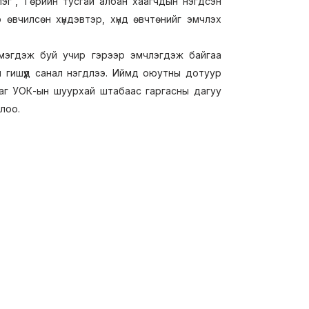
эг”, Төрийн тусгай албан хаагчдын нэгдсэн
өвчилсөн хүндэвтэр, хүнд өвчтөнийг эмчлэх
эмэгдэж буй учир гэрээр эмчлэгдэж байгаа
н гишүүд санал нэгдлээ. Иймд оюутны дотуур
ааг УОК-ын шуурхай штабаас гаргасны дагуу
ллоо.