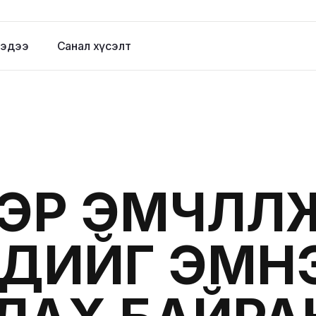
эдээ
Санал хүсэлт
ЭР ЭМЧЛҮҮЛ
ДИЙГ ЭМН