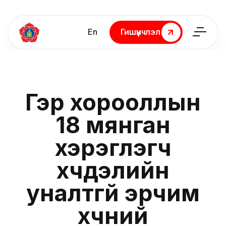
En
Гишүүнчлэл
Гишүүнчлэл
Гэр хорооллын
18 мянган
хэрэглэгч
хүчдэлийн
уналтгүй эрчим
хүчний