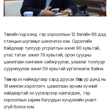
Төслийн хүрээнд гэр хорооллын 12 багийн 66 дэд
станцын шугамыг шинэчлэх юм. Одоогийн
байдлаар тулгуур угсралтын ажил 90 хувьтай,
утас татах ажил 79 хувьтай, орон сууцны
цахилгаан хангамж сайжруулах, ухаалаг тоолуур
суурилуулах ажил 59 хувьтай үргэлжилж байна.
Төсөл ирэх наймдугаар сард дуусах бөгөөд үр дүнд нь
18 мянган хэрэглэгч цахилгаан эрчим хүчний
найдвартай эх үүсвэрээр хангагдаж, гэр
хорооллын зарим багуудын хүчдэлийн уналт
үгүй болох юм.