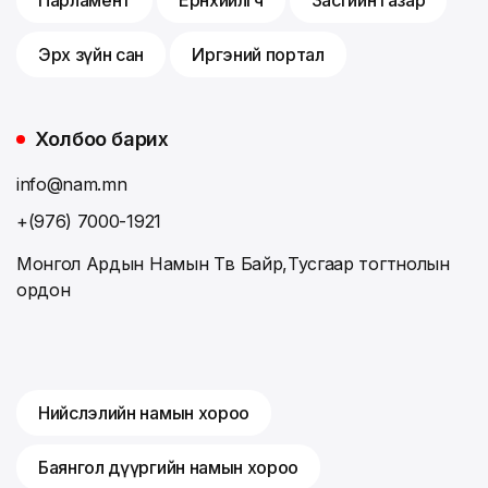
Парламент
Ерөнхийлөгч
Засгийн газар
Эрх зүйн сан
Иргэний портал
Холбоо барих
info@nam.mn
+(976) 7000-1921
Монгол Ардын Намын Төв Байр,Тусгаар тогтнолын
ордон
Нийслэлийн намын хороо
Баянгол дүүргийн намын хороо