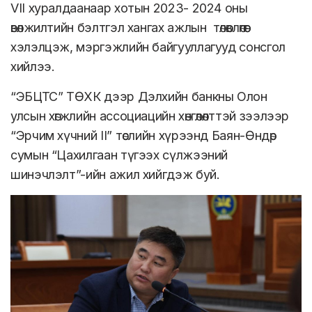
VII хуралдаанаар хотын 2023- 2024 оны
өвөлжилтийн бэлтгэл хангах ажлын төлөвлөгөөг
хэлэлцэж, мэргэжлийн байгууллагууд сонсгол
хийлээ.
“ЭБЦТС” ТӨХК дээр Дэлхийн банкны Олон
улсын хөгжлийн ассоциацийн хөнгөлөлттэй зээлээр
“Эрчим хүчний II” төслийн хүрээнд Баян-Өндөр
сумын “Цахилгаан түгээх сүлжээний
шинэчлэлт”-ийн ажил хийгдэж буй.