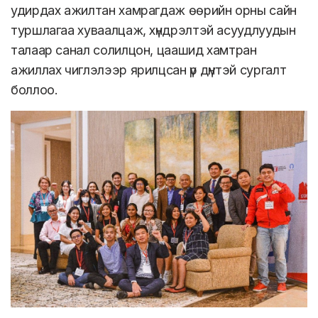
удирдах ажилтан хамрагдаж өөрийн орны сайн
туршлагаа хуваалцаж, хүндрэлтэй асуудлуудын
талаар санал солилцон, цаашид хамтран
ажиллах чиглэлээр ярилцсан үр дүнтэй сургалт
боллоо.