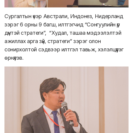
Сургалтын үеэр Австрали, Индонез, Нидерланд
зэрэг 6 орны 9 багш, илтгэгчид “Сонгуулийн үр
дүнтэй стратеги”, “Худал, ташаа мэдээлэлтэй
ажиллах арга зүй, стратеги” зэрэг олон
сонирхолтой сэдвээр илтгэл тавьж, хэлэлцүүлэг
өрнүүлэв.