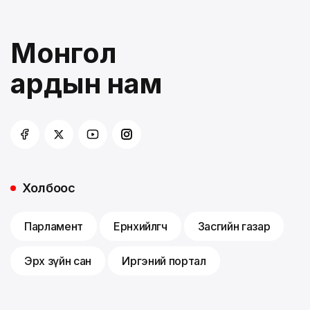
Монгол
ардын нам
Холбоос
Парламент
Ерөнхийлөгч
Засгийн газар
Эрх зүйн сан
Иргэний портал