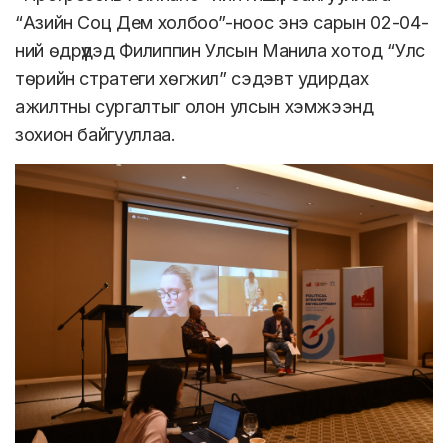
“Азийн Соц Дем холбоо”-ноос энэ сарын 02-04-
ний өдрүүдэд Филиппин Улсын Манила хотод “Улс
төрийн стратеги хөгжил” сэдэвт удирдах
ажилтны сургалтыг олон улсын хэмжээнд
зохион байгууллаа.