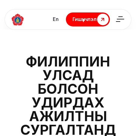
En
Гишүүнчлэл
Гишүүнчлэл
ФИЛИППИН
УЛСАД
БОЛСОН
УДИРДАХ
АЖИЛТНЫ
СУРГАЛТАНД