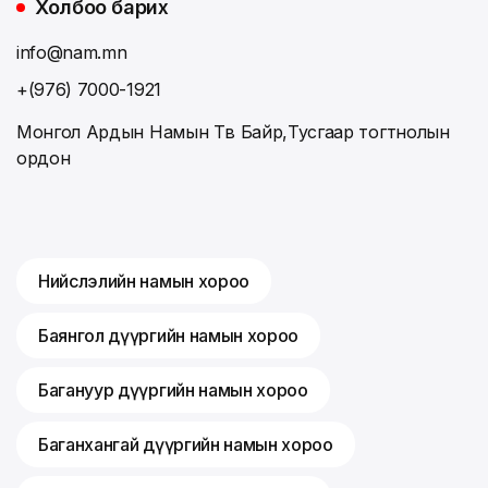
Холбоо барих
info@nam.mn
+(976) 7000-1921
Монгол Ардын Намын Төв Байр,Тусгаар тогтнолын
ордон
Нийслэлийн намын хороо
Баянгол дүүргийн намын хороо
Багануур дүүргийн намын хороо
Баганхангай дүүргийн намын хороо