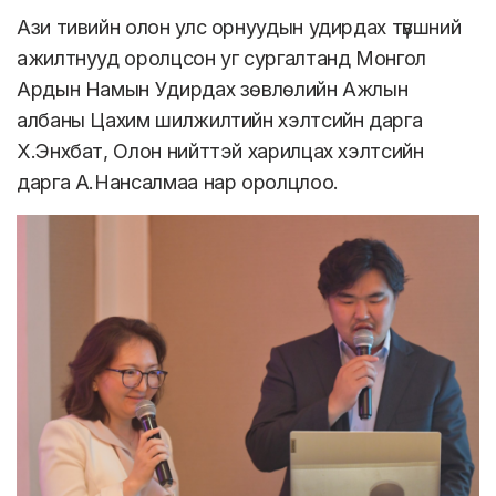
Ази тивийн олон улс орнуудын удирдах түвшний
ажилтнууд оролцсон уг сургалтанд Монгол
Ардын Намын Удирдах зөвлөлийн Ажлын
албаны Цахим шилжилтийн хэлтсийн дарга
Х.Энхбат, Олон нийттэй харилцах хэлтсийн
дарга А.Нансалмаа нар оролцлоо.