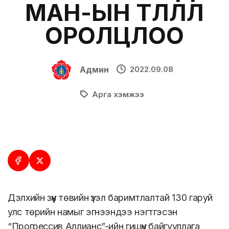
МАН-ЫН ТӨЛӨӨЛӨЛ
ОРОЛЦЛОО
Админ
2022.09.08
Арга хэмжээ
Дэлхийн зүүн төвийн үзэл баримтлалтай 130 гаруй
улс төрийн намыг эгнээндээ нэгтгэсэн
“Прогрессив Аллианс”-ийн гишүүн байгууллага