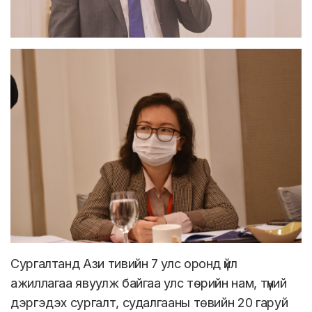
Сургалтанд Ази тивийн 7 улс оронд үйл
ажиллагаа явуулж байгаа улс төрийн нам, түүний
дэргэдэх сургалт, судалгааны төвийн 20 гаруй