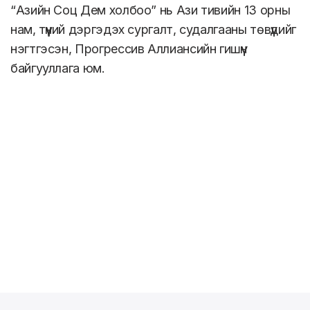
“Азийн Соц Дем холбоо” нь Ази тивийн 13 орны
нам, түүний дэргэдэх сургалт, судалгааны төвүүдийг
нэгтгэсэн, Прогрессив Аллиансийн гишүүн
байгууллага юм.