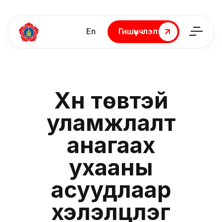
En
Гишүүнчлэл
Гишүүнчлэл
Хүн төвтэй
уламжлалт
анагаах
ухааны
асуудлаар
хэлэлцүүлэг