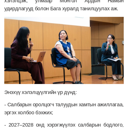
хэлэлцэж, улмаар Монгол Ардын Намын
удирдлагууд болон Бага хуралд танилцуулах аж.
Энэхүү хэлэлцүүлгийн үр дүнд:
- Салбарын оролцогч талуудын хамтын ажиллагаа,
эргэх холбоо бэхжих;
- 2027–2028 онд хэрэгжүүлэх салбарын бодлого,