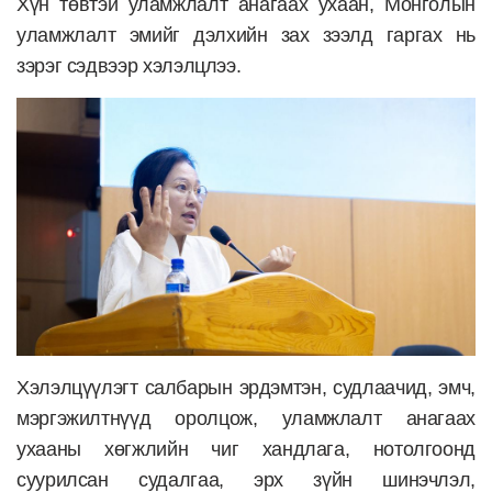
Хүн төвтэй уламжлалт анагаах ухаан, Монголын
уламжлалт эмийг дэлхийн зах зээлд гаргах нь
зэрэг сэдвээр хэлэлцлээ.
Хэлэлцүүлэгт салбарын эрдэмтэн, судлаачид, эмч,
мэргэжилтнүүд оролцож, уламжлалт анагаах
ухааны хөгжлийн чиг хандлага, нотолгоонд
суурилсан судалгаа, эрх зүйн шинэчлэл,