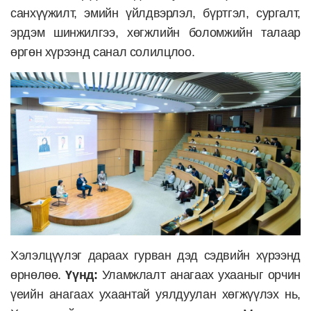
санхүүжилт, эмийн үйлдвэрлэл, бүртгэл, сургалт,
эрдэм шинжилгээ, хөгжлийн боломжийн талаар
өргөн хүрээнд санал солилцлоо.
Хэлэлцүүлэг дараах гурван дэд сэдвийн хүрээнд
өрнөлөө.
Үүнд:
Уламжлалт анагаах ухааныг орчин
үеийн анагаах ухаантай уялдуулан хөгжүүлэх нь,