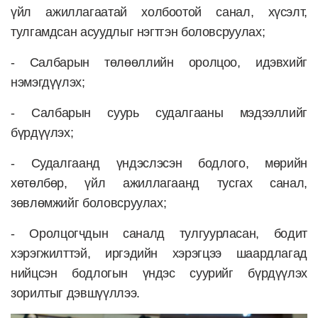
үйл ажиллагаатай холбоотой санал, хүсэлт,
тулгамдсан асуудлыг нэгтгэн боловсруулах;
- Салбарын төлөөллийн оролцоо, идэвхийг
нэмэгдүүлэх;
- Салбарын суурь судалгааны мэдээллийг
бүрдүүлэх;
- Судалгаанд үндэслэсэн бодлого, мөрийн
хөтөлбөр, үйл ажиллагаанд тусгах санал,
зөвлөмжийг боловсруулах;
- Оролцогчдын саналд тулгуурласан, бодит
хэрэгжилттэй, иргэдийн хэрэгцээ шаардлагад
нийцсэн бодлогын үндэс суурийг бүрдүүлэх
зорилтыг дэвшүүллээ.