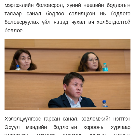
мэргэжлийн боловсрол, хүний нөөцийн бодлогын
талаар санал бодлоо солилцсон нь бодлого
боловсруулах үйл явцад чухал ач холбогдолтой
боллоо.
Хэлэлцүүлгээс гарсан санал, зөвлөмжийг нэгтгэн
Эрүүл мэндийн бодлогын хорооны хурлаар