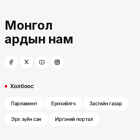
Монгол
ардын нам
Холбоос
Парламент
Ерөнхийлөгч
Засгийн газар
Эрх зүйн сан
Иргэний портал