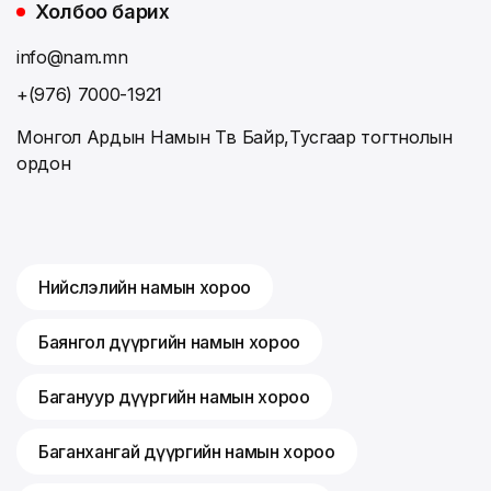
Холбоо барих
info@nam.mn
+(976) 7000-1921
Монгол Ардын Намын Төв Байр,Тусгаар тогтнолын
ордон
Нийслэлийн намын хороо
Баянгол дүүргийн намын хороо
Багануур дүүргийн намын хороо
Баганхангай дүүргийн намын хороо