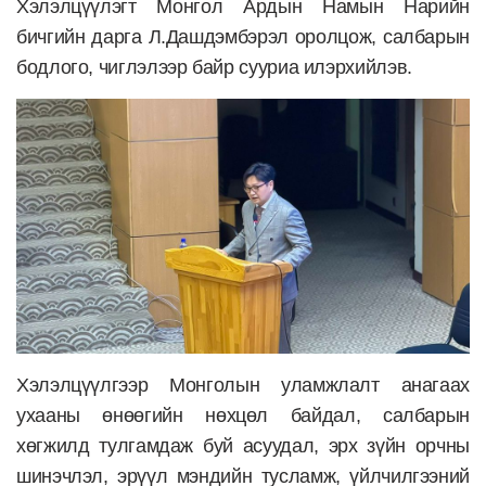
Хэлэлцүүлэгт Монгол Ардын Намын Нарийн
бичгийн дарга Л.Дашдэмбэрэл оролцож, салбарын
бодлого, чиглэлээр байр сууриа илэрхийлэв.
Хэлэлцүүлгээр Монголын уламжлалт анагаах
ухааны өнөөгийн нөхцөл байдал, салбарын
хөгжилд тулгамдаж буй асуудал, эрх зүйн орчны
шинэчлэл, эрүүл мэндийн тусламж, үйлчилгээний