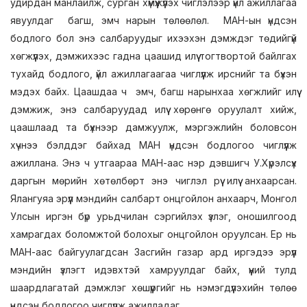
удирдан манлайлж, сурган хүмүүжүүлэх чиглэлээр үйл ажиллагаа
явуулдаг багш, эмч нарын төлөөлөл. МАН-ын үндсэн
бодлого бол энэ салбаруудыг ихээхэн дэмждэг төдийгүй
хөгжүүлэх, дэмжихээс гадна цаашид илүү тогтвортой байлгах
тухайд бодлого, үйл ажиллагаагаа чиглүүлж ирснийг та бүхэн
мэдэх байх. Цаашдаа ч эмч, багш нарынхаа хөгжлийг илүү
дэмжиж, энэ салбаруудад илүү хөрөнгө оруулалт хийж,
цаашлаад та бүхнээр дамжуулж, мэргэжлийн боловсон
хүчнээ бэлддэг байхад МАН үндсэн бодлогоо чиглүүлж
ажиллана. Энэ ч утгаараа МАН-аас нэр дэвшигч У.Хүрэлсүх
даргын мөрийн хөтөлбөрт энэ чиглэл рүү илүү анхаарсан.
Ялангуяа эрүүл мэндийн салбарт онцгойлон анхаарч, Монгол
Улсын иргэн бүр урьдчилан сэргийлэх үзлэг, оношилгоод
хамрагдах боломжтой болохыг онцгойлон оруулсан. Ер нь
МАН-аас байгуулагдсан Засгийн газар ард иргэдээ эрүүл
мэндийн үзлэгт идэвхтэй хамруулдаг байх, үүний тулд
шаардлагатай дэмжлэг хөшүүргийг нь нэмэгдүүлэхийн төлөө
үндсэн бодлогоо чиглүүлж ажилладаг.