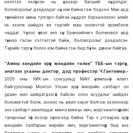
нээлтээ эхлүүлсэн нь үнэхээр багшийг хүндэлдэг,
боловсролыг дээдэлдэг хүн юм байна гэж бодсон. Мөн ард
түмнийхээ өмнө тулгарч байгаа хүндрэл бэрхшээлээс алийг
нь эхэлж шийдэх вэ гэдгийг маш оновчтой эрэмбэлж
чаддаг. Үүнээс үзвэл энэ хүн Ерөнхийлөгч болчихвол ард
түмнээ гэсэн сэтгэлтэй байж, боловсролыг дээдэлсэн
Төрийн тэргүүн болох юм байна гэж бид бүхэн дүгнэж байгаа.
“Амны хөндийн эрүүл мэндийн төлөө” ТББ-ын тэргүүн,
анагаах ухааны доктор, дэд профессор Ч.Гантөмөр:-
2020 оны УИХ-ын сонгуульд МАН үнэмлэхүй ялалт
байгуулснаар Монгол Улсын эрүүл мэндийн салбарт он
удаан жил шийдэгдэхгүй байсан олон асуудлыг шийдэх
боломжтой болж, эхнээс нь ажил хэрэг болгож эхэлснээр
энэ салбарт ажилладаг мянга мянган эмч, мэргэжилтнүүдийн
талархлыг зүй ёсоор хүлээгээд байна. Тэр ч утгаараа эрүүл
мэндийн салбарын жирийн эмч, мэргэжилтнүүд бид энэ
бодлогыг цааш нь үргэлжлүүлж, энэ салбарт өөрчлөлт