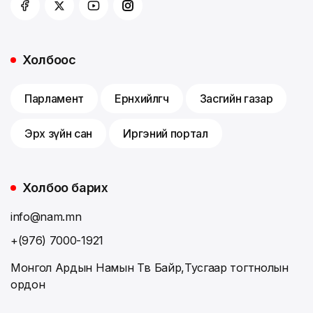
Холбоос
Парламент
Ерөнхийлөгч
Засгийн газар
Эрх зүйн сан
Иргэний портал
Холбоо барих
info@nam.mn
+(976) 7000-1921
Монгол Ардын Намын Төв Байр,Тусгаар тогтнолын
ордон