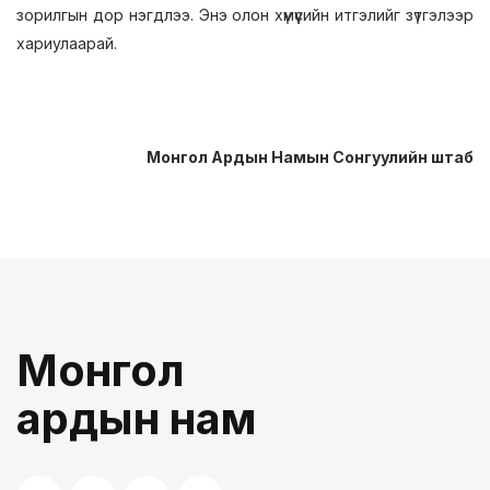
зорилгын дор нэгдлээ. Энэ олон хүмүүсийн итгэлийг зүтгэлээр
хариулаарай.
Монгол Ардын Намын Сонгуулийн штаб
Монгол
ардын нам