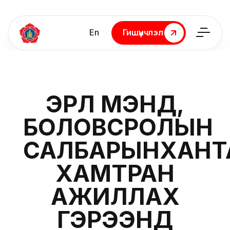
En
Гишүүнчлэл
Гишүүнчлэл
ЭРҮҮЛ МЭНД,
БОЛОВСРОЛЫН
САЛБАРЫНХАНТ
ХАМТРАН
АЖИЛЛАХ
ГЭРЭЭНД