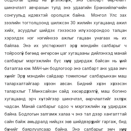
шинэчлэлт авчрахын тулд энэ удаагийн Ерөнхийлөгчийн
сонгуульд идэвхтэй оролцож байна. Монгол Улс зах
зээлийн тогтолцоонд шилжсэн 30 жилийн хугацаанд ажил
хийх, асуудлыг шийдэх гэхээсээ илүү хоорондоо талцан
хэрэлдэх нэг нэгийнхээ ажлыг гацаан унагаах нь их
байлаа. Энэ их улстөржилт эрүүл мэндийн салбарыг ч
тойроогүй бөгөөд өнгөрсөн цаг хугацааны дийлэнхэд манай
салбарыг мэргэжлийн бус хүмүүс удирдаж байсан нь үүний
баталгаа юм. МАН-ын бодлогоор энэ салбарт анх удаа эмч
хүнийг Эрүүл мэндийн сайдаар томилсныг салбарынхан маш
талархалтайгаар хүлээн авсан. Бидний хүсэн хүлээсэн
талархлыг Т.Мөнхсайхан сайд хөсөрдүүлэлгүй, маш богино
хугацаанд эрч хүчтэйгээр шинэчлэл, өөрчлөлтийг эхлүүлж
чадсан. Манай салбарыг одоо ч мэргэжлийн хүн удирдаж
байна. Бодлогын залгамж халаа ч энэ тал дээр хангалттай
сайн байж амьдралд нийцэх зөв шийдвэрүүдийг гаргаж, бид
бүхнийг баярлуулсаар байна. Энэ салбарыг эмч хүмүүс