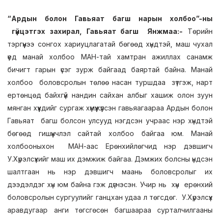
“Ардын болон Гавьяат багш нарын холбоо”-ны
гүйцэтгэх захирал, Гавьяат багш Янжмаа:-
Төрийн
тэргүүнээ сонгох хариуцлагатай бөгөөд хүндтэй, маш чухал
үед манай холбоо МАН-тай хамтран ажиллах санамж
бичигт гарын үсэг зурж байгаад баяртай байна. Манай
холбоо боловсролын төлөө насан туршдаа зүтгэж, нарт
ертөнцөд байхгүй нандин сайхан албыг хашиж олон зуун
мянган хүүхдийг сургаж хүмүүжүүлсэн гавьяагаараа Ардын болон
Гавьяат багш болсон улсууд нэгдсэн учраас нэр хүндтэй
бөгөөд гишүүнчлэл сайтай холбоо байгаа юм. Манай
холбооныхон МАН-аас Ерөнхийлөгчид нэр дэвшигч
У.Хүрэлсүхийг маш их дэмжиж байгаа. Дэмжих болсны үндсэн
шалтгаан нь нэр дэвшигч маань боловсролыг их
дээдэлдэг хүн юм байна гэж дүгнэсэн. Учир нь хүн ерөнхий
боловсролын сургуулийг ганцхан удаа л төгсдөг. У.Хүрэлсүх
аравдугаар анги төгсгөсөн багшаараа сурталчилгааны