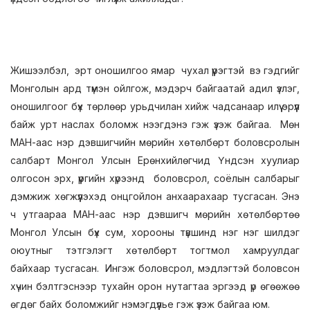
Жишээлбэл, эрт оношилгоо ямар чухал үүрэгтэй вэ гэдгийг
Монголын ард түмэн ойлгож, мэдэрч байгаатай адил үзлэг,
оношилгоог бүх төрлөөр урьдчилан хийж чадсанаар илүү эрүүл
байж урт наслах боломж нээгдэнэ гэж үзэж байгаа. Мөн
МАН-аас нэр дэвшигчийн мөрийн хөтөлбөрт боловсролын
салбарт Монгол Улсын Ерөнхийлөгчид Үндсэн хуулиар
олгосон эрх, үүргийн хүрээнд боловсрол, соёлын салбарыг
дэмжиж хөгжүүлэхэд онцгойлон анхаарахаар тусгасан. Энэ
ч утгаараа МАН-аас нэр дэвшигч мөрийн хөтөлбөртөө
Монгол Улсын бүх сум, хорооны түвшинд нэг нэг шилдэг
оюутныг тэтгэлэгт хөтөлбөрт тогтмол хамруулдаг
байхаар тусгасан. Ингэж боловсрол, мэдлэгтэй боловсон
хүчин бэлтгэснээр тухайн орон нутагтаа эргээд үр өгөөжөө
өгдөг байх боломжийг нэмэгдүүлье гэж үзэж байгаа юм.