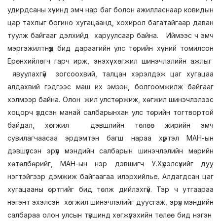
удирдсаны хүчинд эмч нар баг болон ажилласнаар ковидын
цар тахлыг богино хугацаанд, хохирол багатайгаар даван
туулж байгааг дэлхийд харуулсаар байна. Иймээс ч эмч
мэргэжилтнүүд бид дараагийн улс төрийн хүчний томилсон
Ерөнхийлөгч гарч ирж, энэхүү хөгжил шинэчлэлийн ажлыг
явуулахгүй зогсоохвий, талцан хэрэлдэж цаг хугацаа
алдахвий гэдгээс маш их эмээн, болгоомжилж байгааг
хэлмээр байна. Олон жил улстөржиж, хөгжил шинэчлэлээс
хоцорч үлдсэн манай салбарынхан улс төрийн тогтвортой
байдал, хөгжил дэвшлийн төлөө жирийн эмч
сувилагчаасаа эрдэмтэн багш нараа хүртэл МАН-ын
дэвшүүлсэн эрүүл мэндийн салбарын шинэчлэлийн мөрийн
хөтөлбөрийг, МАН-ын нэр дэвшигч У.Хүрэлсүхийг дуу
нэгтэйгээр дэмжиж байгаагаа илэрхийлье. Алдагдсан цаг
хугацааны өртгийг бид төлж дийлэхгүй. Тэр ч утгаараа
нэгэнт эхэлсэн хөгжил шинэчлэлийг дуусгаж, эрүүл мэндийн
салбараа олон улсын түвшинд хөгжүүлэхийн төлөө бид нэгэн