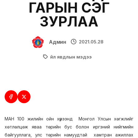
ГАРЫН ҮСЭГ
ЗУРЛАА
Админ
2021.05.28
Үйл явдлын мэдээ
МАН 100 жилийн ойн хүрээнд Монгол Улсын хөгжлийг
хөтлөлцөж яваа төрийн бус болон иргэний нийгмийн
байгууллага, улс төрийн намуудтай хамтран ажиллах