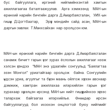
бус байгууллага, иргэний нийгмийнхэнтэй хамтын
ажиллагаагаа баталгаажуулав. Арга хэмжээнд МАН-ын
ерөнхий нарийн бичгийн дарга Д.Амарбаясгалан, УИХ-ын
гишүүн Д.Цогтбаатар, Эрүүл мэндийн сайд асан, МАН-ын
даргын зөвлөх Т.Мөнхсайхан нар оролцсон юм.
МАН-ын ерөнхий нарийн бичгийн дарга Д.Амарбаясгалан
санамж бичигт гарын үсэг зурах ёслолын ажиллагааг нээж
хэлсэн үгэндээ “МАН энэ удаагийн сонгуульд “Баялагтаа
эзэн Монгол” уриатайгаар оролцож байна. Сонгуулийн
үндсэн уриа, агуулгыг та бүхэн маань ойлгож хүлээн авснаар
дэмжиж, хамтран ажиллахаа илэрхийлэн гарын үсэг
зурахаар хүрэлцэн ирсэнд МАН-ын нийт гишүүдийнхээ зүгээс
талархаж байгаагаа илэрхийлье. Өнөөдөр ирсэн
байгууллагууд бол ихээхэн онцлогтой буюу нийгмийг