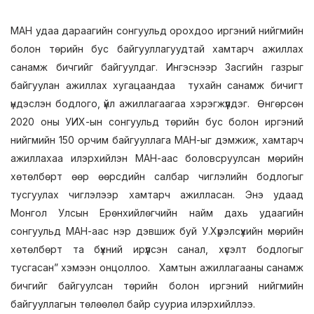
МАН удаа дараагийн сонгуульд орохдоо иргэний нийгмийн
болон төрийн бус байгууллагуудтай хамтарч ажиллах
санамж бичгийг байгуулдаг. Ингэснээр Засгийн газрыг
байгуулан ажиллах хугацаандаа тухайн санамж бичигт
үндэслэн бодлого, үйл ажиллагаагаа хэрэгжүүлдэг. Өнгөрсөн
2020 оны УИХ-ын сонгуульд төрийн бус болон иргэний
нийгмийн 150 орчим байгууллага МАН-ыг дэмжиж, хамтарч
ажиллахаа илэрхийлэн МАН-аас боловсруулсан мөрийн
хөтөлбөрт өөр өөрсдийн салбар чиглэлийн бодлогыг
тусгуулах чиглэлээр хамтарч ажилласан. Энэ удаад
Монгол Улсын Ерөнхийлөгчийн найм дахь удаагийн
сонгуульд МАН-аас нэр дэвшиж буй У.Хүрэлсүхийн мөрийн
хөтөлбөрт та бүхний ирүүлсэн санал, хүсэлт бодлогыг
тусгасан” хэмээн онцоллоо. Хамтын ажиллагааны санамж
бичгийг байгуулсан төрийн болон иргэний нийгмийн
байгууллагын төлөөлөл байр сууриа илэрхийллээ.