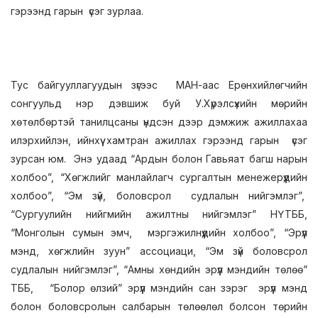
гэрээнд гарын үсэг зурлаа.
Тус байгууллагуудын зүгээс МАН-аас Ерөнхийлөгчийн
сонгуульд нэр дэвшиж буй У.Хүрэлсүхийн мөрийн
хөтөлбөртэй танилцсаны үндсэн дээр дэмжиж ажиллахаа
илэрхийлэн, ийнхүү хамтран ажиллах гэрээнд гарын үсэг
зурсан юм. Энэ удаад “Ардын болон Гавьяат багш нарын
холбоо”, “Хөгжлийг манлайлагч сургалтын менежерүүдийн
холбоо”, “Эм зүй, боловсрол судлалын нийгэмлэг”,
“Сургуулийн нийгмийн ажилтны нийгэмлэг” НҮТББ,
“Монголын сумын эмч, мэргэжилнүүдийн холбоо”, “Эрүүл
мэнд, хөгжлийн зуун” ассоциаци, “Эм зүй боловсрол
судлалын нийгэмлэг”, “Амны хөндийн эрүүл мэндийн төлөө”
ТББ, “Болор өлзий” эрүүл мэндийн сан зэрэг эрүүл мэнд
болон боловсролын салбарын төлөөлөл болсон төрийн