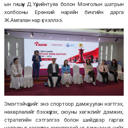
ын гишүүн Д.Үүрийнтуяа болон Монголын шатрын
холбооны Ерөнхий нарийн бичгийн дарга
Ж.Амгалан нар үг хэллээ.
Эмэгтэйчүүдийг энэ спортоор дамжуулан нэгтгэх,
нөхөрлөлийг бэхжүүлэх, оюуны хөгжлийг дэмжих,
стратегийн сэтгэлгээ болон шийдвэр гаргах
чадварыг хөгжүүлэх зорилготой уг тэмцээнд нийт