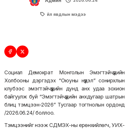
Админ
2026.06.24
Үйл явдлын мэдээ
Социал Демократ Монголын Эмэгтэйчүүдийн
Холбооны дэргэдэх “Оюуны нүүдэл” сонирхлын
клубээс эмэгтэйчүүдийн дунд анх удаа зохион
байгуулж буй “Эмэгтэйчүүдийн анхдугаар шатрын
блиц тэмцээн-2026” Тусгаар тогтнолын ордонд
/2026.06.24/ боллоо.
Тэмцээнийг нээж СДМЭХ-ны ерөнхийлөгч, УИХ-