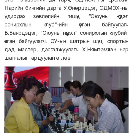
Нарийн бичгийн дарга У.Өнөрцэцэг, СДМЭХ-ны
удирдах зөвлөлийн гишүүн, “Оюуны нүүдэл
сонирхлын клуб”-ийн үүсгэн байгуулагч
Б.Баярцэцэг, “Оюуны нүүдэл” сонирхлын клубийг
үүсгэн байгуулагч, ОУ-ын шатрын шүүгч, спортын
дэд мастер, дасгалжуулагч Х.Нямтэмүүлэн нар
шагналыг гардуулан өглөө.