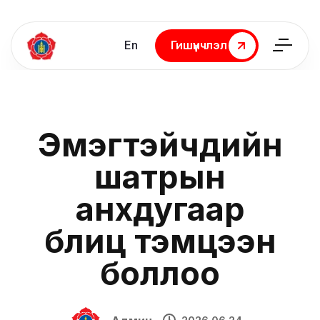
En
Гишүүнчлэл
Гишүүнчлэл
Эмэгтэйчүүдийн
шатрын
анхдугаар
блиц тэмцээн
боллоо