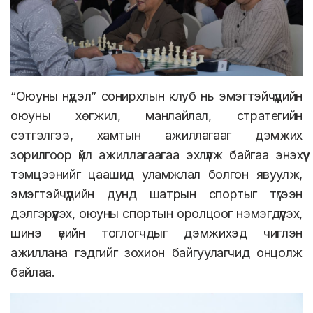
“Оюуны нүүдэл” сонирхлын клуб нь эмэгтэйчүүдийн
оюуны хөгжил, манлайлал, стратегийн
сэтгэлгээ, хамтын ажиллагааг дэмжих
зорилгоор үйл ажиллагаагаа эхлүүлж байгаа энэхүү
тэмцээнийг цаашид уламжлал болгон явуулж,
эмэгтэйчүүдийн дунд шатрын спортыг түгээн
дэлгэрүүлэх, оюуны спортын оролцоог нэмэгдүүлэх,
шинэ үеийн тоглогчдыг дэмжихэд чиглэн
ажиллана гэдгийг зохион байгуулагчид онцолж
байлаа.