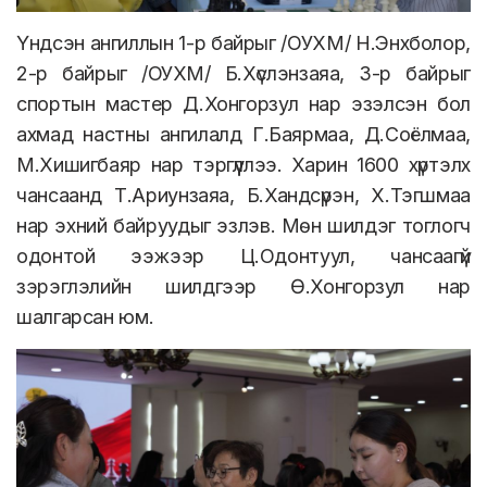
Үндсэн ангиллын 1-р байрыг /ОУХМ/ Н.Энхболор,
2-р байрыг /ОУХМ/ Б.Хүслэнзаяа, 3-р байрыг
спортын мастер Д.Хонгорзул нар эзэлсэн бол
ахмад настны ангилалд Г.Баярмаа, Д.Соёлмаа,
М.Хишигбаяр нар тэргүүллээ. Харин 1600 хүртэлх
чансаанд Т.Ариунзаяа, Б.Хандсүрэн, Х.Тэгшмаа
нар эхний байруудыг эзлэв. Мөн шилдэг тоглогч
одонтой ээжээр Ц.Одонтуул, чансаагүй
зэрэглэлийн шилдгээр Ө.Хонгорзул нар
шалгарсан юм.