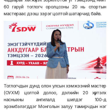
60 гаруй тоглогч оролцсоны 20 нь спортын
мастераас дээш зэрэг цолтой шатарчид байв.
Тоглогчдын дунд олон улсын хэмжээний мастер
(ОУХМ) цолтой долоо, дэлхийн 20 хүртэлх
насныхны ангилалд шилдэг 100-д
эрэмбэлэгддэг Монголын залуу тамирчдын нэг