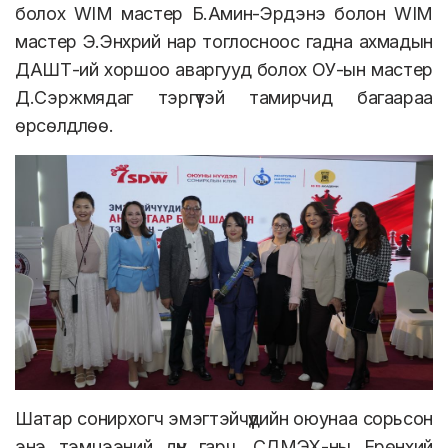
болох WIM мастер Б.Амин-Эрдэнэ болон WIM
мастер Э.Энхрий нар тоглосноос гадна ахмадын
ДАШТ-ий хоршоо аваргууд болох ОУ-ын мастер
Д.Сэржмядаг тэргүүтэй тамирчид багаараа
өрсөлдлөө.
Шатар сонирхогч эмэгтэйчүүдийн оюунаа сорьсон
энэ тэмцээний дүн гарч, СДМЭХ-ны Ерөнхий