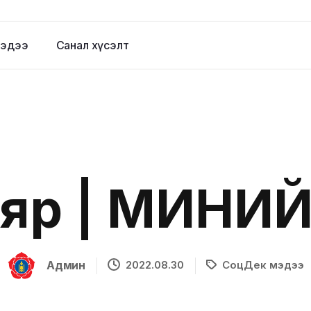
эдээ
Санал хүсэлт
яр | МИНИЙ 
Админ
2022.08.30
СоцДек мэдээ