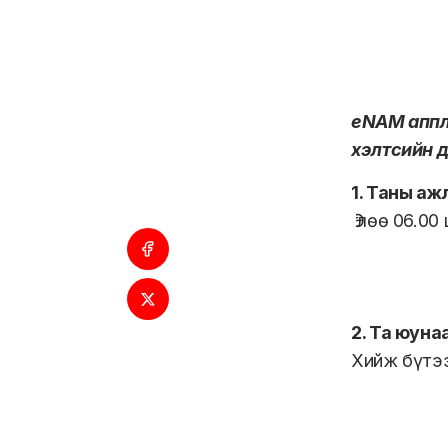
eNAM аппл
хэлтсийн 
1. Таны ажл
Өглөө 06.0
2. Та юуна
Хийж бүтээ