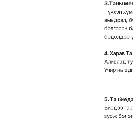
3.Таны мен
Түүхэн хүм
амьдрал, б
болгосон б
бодолдоо ү
4. Хэрэв Т
Аливаад ту
Учир нь эд
5. Та биед
Биедээ гар
зурж бэлэг