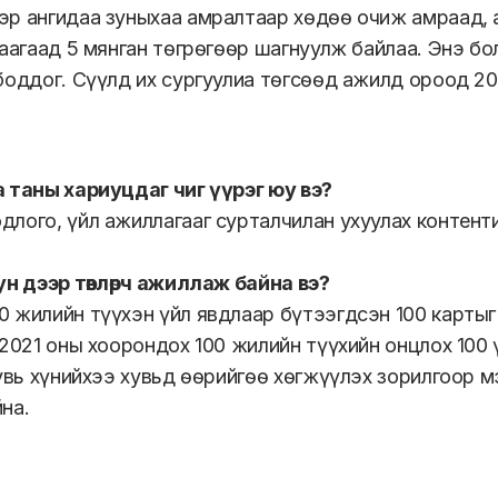
р ангидаа зуныхаа амралтаар хөдөө очиж амраад, 
гаагаад 5 мянган төгрөгөөр шагнуулж байлаа. Энэ б
боддог. Сүүлд их сургуулиа төгсөөд ажилд ороод 200
 таны хариуцдаг чиг үүрэг юу вэ?
лого, үйл ажиллагааг сурталчилан ухуулах контент
ун дээр төвлөрч ажиллаж байна вэ?
 жилийн түүхэн үйл явдлаар бүтээгдсэн 100 картыг
 2021 оны хоорондох 100 жилийн түүхийн онцлох 100
Хувь хүнийхээ хувьд өөрийгөө хөгжүүлэх зорилгоор
на.