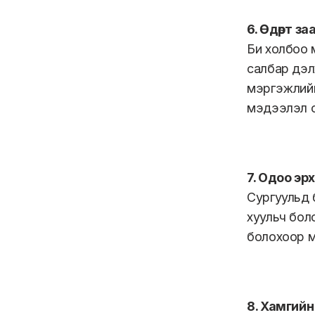
6. Өдөрт з
Би холбоо 
салбар дэл
мэргэжлийн
мэдээлэл о
7. Одоо эр
Сургуульд 
хуульч бол
болохоор м
8. Хамгийн