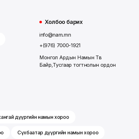
Холбоо барих
info@nam.mn
+(976) 7000-1921
Монгол Ардын Намын Төв
Байр,Тусгаар тогтнолын ордон
хангай дүүргийн намын хороо
оо
Сүхбаатар дүүргийн намын хороо