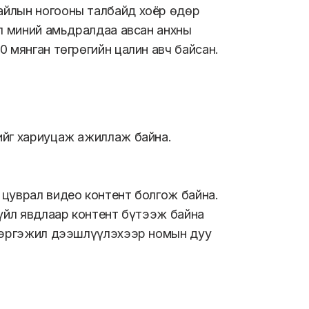
айлын ногооны талбайд хоёр өдөр
ол миний амьдралдаа авсан анхны
 мянган төгрөгийн цалин авч байсан.
ийг хариуцаж ажиллаж байна.
 цуврал видео контент болгож байна.
 үйл явдлаар контент бүтээж байна
 мэргэжил дээшлүүлэхээр номын дуу