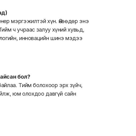
ад)
нер мэргэжилтэй хүн. Өнөөдөр энэ
ийм ч учраас залуу хүний хувьд,
ологийн, инновацийн шинэ мэдээ
байсан бол?
айлаа. Тийм болохоор эрх зүйч,
айлж, юм олохдоо давгүй сайн