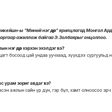
икейшн-ы "Миний нэг өдөр" ярилцлагад Монгол А
даргаар ажиллаж байгаа Э.Золбаярыг онцоллоо.
ын нэг өдөр хэрхэн эхэлдэг вэ?
0 цагт босоод цай ундаа уучхаад, хүүхдээ сургуульд 
ас урам зориг авдаг вэ?
сэн ажлын сайн үр дүн, гэр бүл, хамт олноосоо эрч х