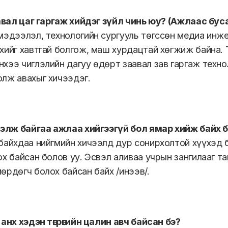
аавал цаг гаргаж хийдэг зүйл чинь юу? (Ажлаас бус
мэдээлэл, технологийн сургууль төгссөн медиа инже
хийг хавтгай болгож, маш хурдацтай хөгжиж байна. Т
хээ чиглэлийн дагуу өдөрт заавал зав гаргаж техн
лж авахыг хичээдэг.
хэлж байгаа ажлаа хийгээгүй бол ямар хийж байх 
байхдаа нийгмийн хичээлд дур сонирхолтой хүүхэд б
ох байсан болов уу. Эсвэл аливаа учрын зангилааг т
өрдөгч болох байсан байх /инээв/.
 анх хэдэн төгрөгийн цалин авч байсан бэ?