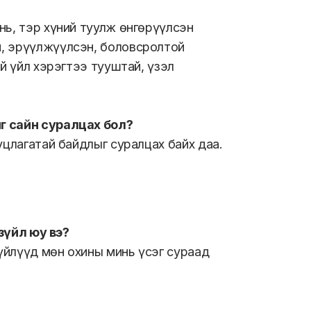
нь, тэр хүний туулж өнгөрүүлсэн
н, эрүүлжүүлсэн, боловсролтой
эй үйл хэрэгтээ тууштай, үзэл
ыг сайн суралцах бол?
уцлагатай байдлыг суралцах байх даа.
 зүйл юу вэ?
зүйлүүд мөн охины минь үсэг сураад