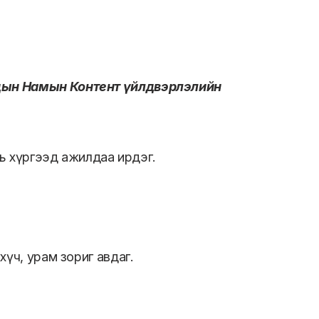
рдын Намын Контент үйлдвэрлэлийн
нь хүргээд ажилдаа ирдэг.
үч, урам зориг авдаг.