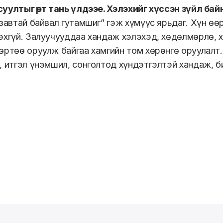
уултыг өөрт тань үлдээе. Хэлэхийг хүссэн зүйл бай
 завтай байвал гутамшиг” гэж хүмүүс ярьдаг. Хүн өө
эхгүй. Залуучууддаа хандаж хэлэхэд, хөдөлмөрлө, хи
өртөө оруулж байгаа хамгийн том хөрөнгө оруулалт
, итгэл үнэмшил, сонголтод хүндэтгэлтэй хандаж, б