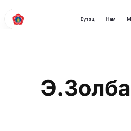
Бүтэц
Нам
М
Э.Золба