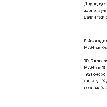
Дөрөвдүгээ
зэрлэг зул
цалин гэж 
9. Ажилдаа
МАН-ын бод
10. Одоо ю
МАН-ын 100
1921 оноос
гэсэн үг. 
сонсож бай