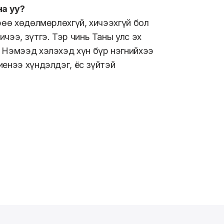
на уу?
рөө хөдөлмөрлөхгүй, хичээхгүй бол
чээ, зүтгэ. Тэр чинь Таны улс эх
. Нэмээд хэлэхэд хүн бүр нэгнийхээ
иенээ хүндэлдэг, ёс зүйтэй