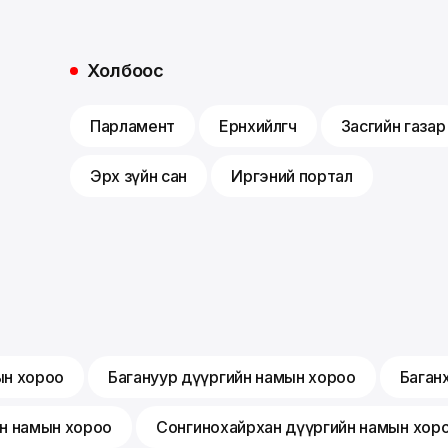
Холбоос
Парламент
Ерөнхийлөгч
Засгийн газар
Эрх зүйн сан
Иргэний портал
ын хороо
Багануур дүүргийн намын хороо
Баган
йн намын хороо
Сонгинохайрхан дүүргийн намын хор