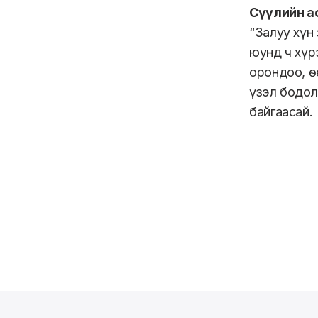
Сүүлийн ас
“Залуу хүн
юунд ч хүр
орондоо, ө
үзэл бодол
байгаасай.