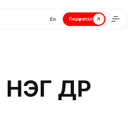
Гишүүнчлэл
En
Гишүүнчлэл
НЭГ ӨДӨР