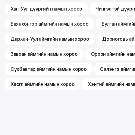
Хан-Уул дүүргийн намын хороо
Чингэлтэй дүүрг
Баянхонгор аймгийн намын хороо
Булган аймгий
Дархан-Уул аймгийн намын хороо
Дорноговь ай
Завхан аймгийн намын хороо
Орхон аймгийн на
Сүхбаатар аймгийн намын хороо
Сэлэнгэ аймги
Хөвсгөл аймгийн намын хороо
Хэнтий аймгийн нам
©
2026
Монгол ардын нам