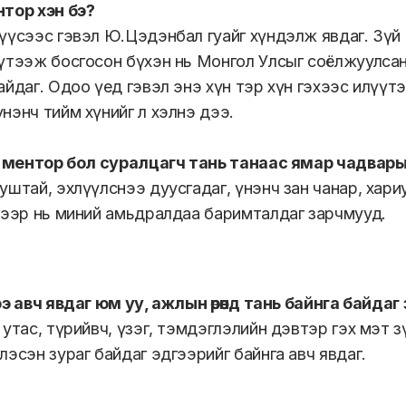
тор хэн бэ?
үүсээс гэвэл Ю.Цэдэнбал гуайг хүндэлж явдаг. Зүй 
үтээж босгосон бүхэн нь Монгол Улсыг соёлжуулса
айдаг. Одоо үед гэвэл энэ хүн тэр хүн гэхээс илүүт
нэнч тийм хүнийг л хэлнэ дээ.
а ментор бол суралцагч тань танаас ямар чадвар
уштай, эхлүүлснээ дуусгадаг, үнэнч зан чанар, хари
гээр нь миний амьдралдаа баримталдаг зарчмууд.
ээ авч явдаг юм уу, ажлын өрөөнд тань байнга байдаг
 утас, түрийвч, үзэг, тэмдэглэлийн дэвтэр гэх мэт 
лэсэн зураг байдаг эдгээрийг байнга авч явдаг.