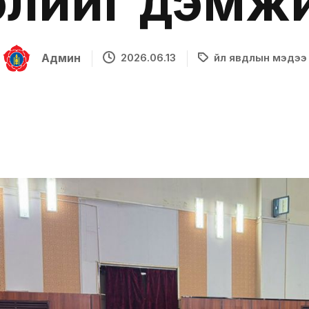
лийг дэмж
Админ
2026.06.13
Үйл явдлын мэдээ