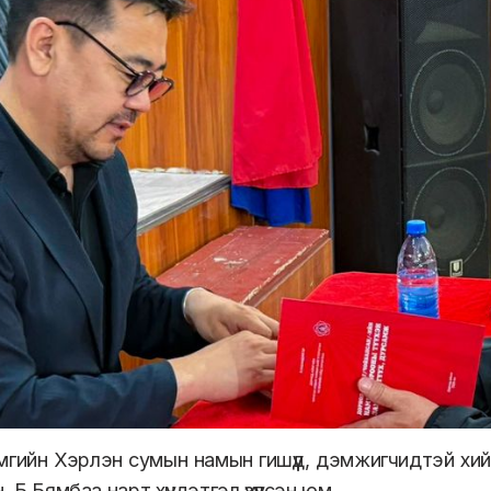
гийн Хэрлэн сумын намын гишүүд, дэмжигчидтэй хийс
, Б.Бямбаа нарт хүндэтгэл үзүүлсэн юм.