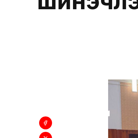
шинэчлэ