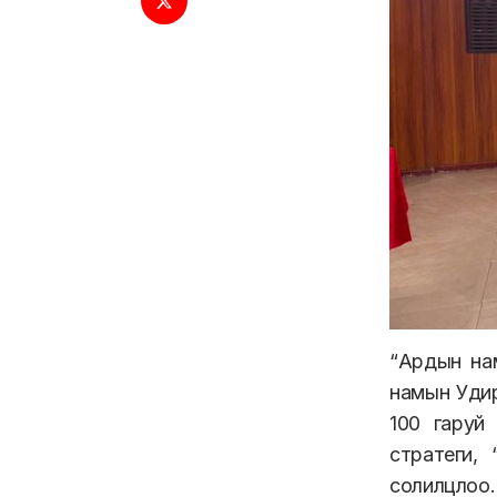
“Ардын на
намын Удир
100 гаруй
стратеги,
солилцлоо.