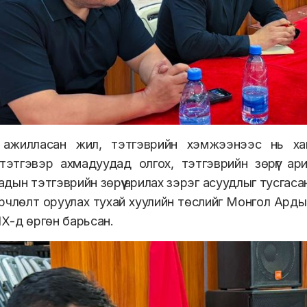
л
ажилласан жил, тэтгэврийн хэмжээнээс нь ха
 тэтгэвэр ахмадуудад олго
х, т
этгэврийн зөрүүг ар
дын тэтгэврийн зөрүү арил
ах зэрэг асуудлыг тусгас
рчлөлт оруулах тухай хуулийн төслийг Монгол Арды
Х-д өргөн барьсан
.