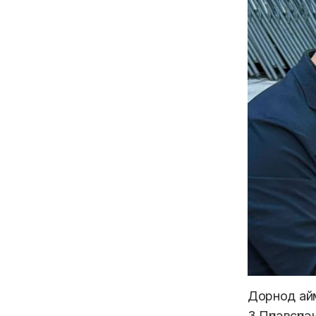
Дорнод айм
З.Пүрэвсүрэн