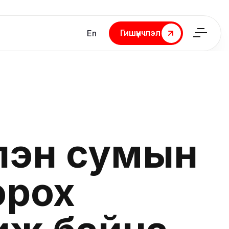
Гишүүнчлэл
En
Гишүүнчлэл
лэн сумын
орох