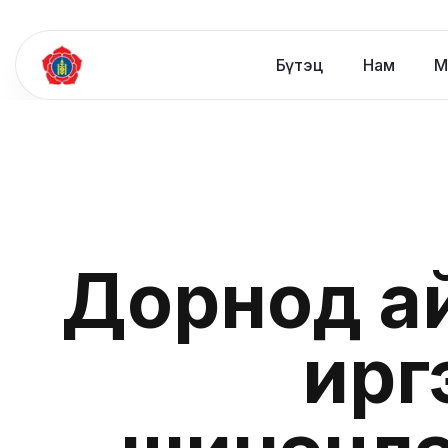
Бүтэц
Нам
М
Дорнод а
ирг