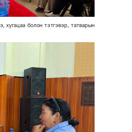
э, хугацаа болон тэтгэвэр, татварын