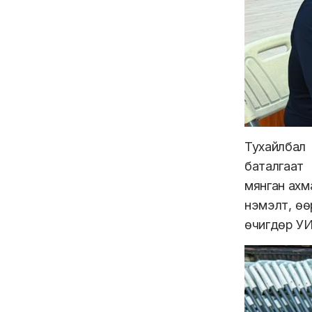
Тухайлба
баталгаат
мянган ахма
нэмэлт, өө
ө
чигдөр
УИ