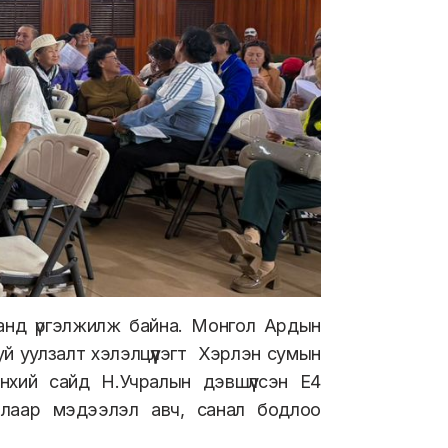
анд үргэлжилж
байна.
Монгол Ардын
уй
уулзалт хэлэлцүүлэгт
Хэрлэн сумын
нхий сайд Н.Учралын дэвшүүлсэн Е4
алаар мэдээлэл авч, санал бодлоо