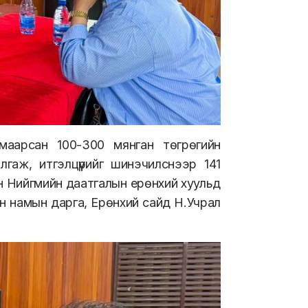
маарсан 100-300 мянган төгрөгийн
илгаж, итгэлцүүрийг шинэчилснээр 141
ан
Нийгмийн даатгалын ерөнхий хуульд
н намын дарга, Ерөнхий сайд Н.Учрал