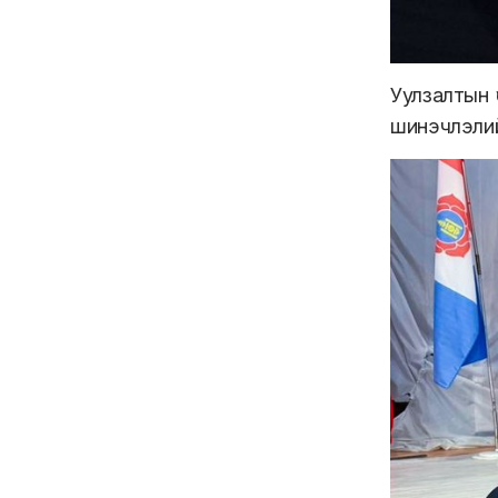
Уулзалтын 
шин
э
члэлий