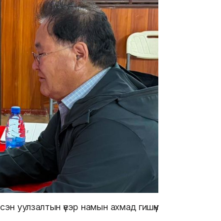
эн уулзалтын үеэр намын ахмад гишүүн