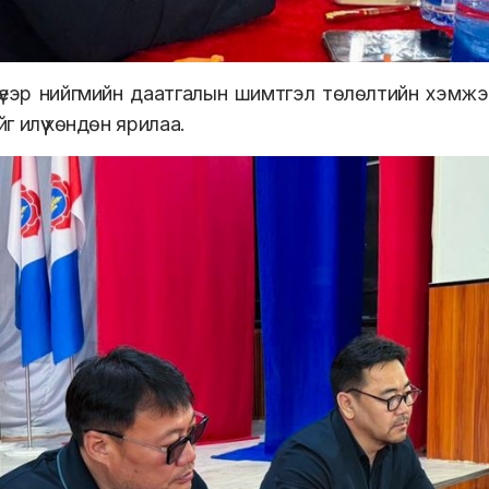
үеэр нийгмийн даатгалын шимтгэл төлөлтийн хэмжэ
г илүү хөндөн яр
и
лаа.