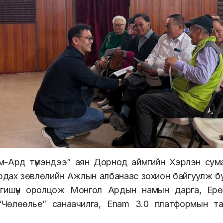
м-Ард түмэндээ” аян Дорнод аймгийн Хэрлэн сум
дах зөвлөлийн Ажлын албанаас зохион байгуулж б
 гишүүн оролцож Монгол Ардын намын дарга, Ерө
 “Чөлөөлье” санаачилга, Enam 3.0 платформын т