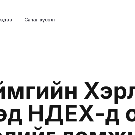
эдээ
Санал хүсэлт
ймгийн Хэр
эд НДЕХ-д 