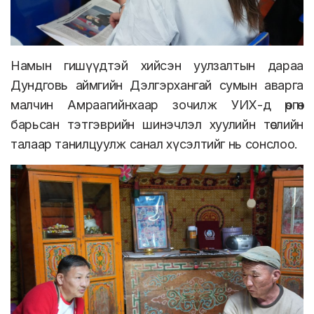
Намын гишүүдтэй хийсэн уулзалтын дараа
Дундговь аймгийн Дэлгэрхангай сумын аварга
малчин Амраагийнхаар зочилж УИХ-д өргөн
барьсан тэтгэврийн шинэчлэл хуулийн төслийн
талаар танилцуулж санал хүсэлтийг нь сонслоо.