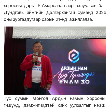
хорооны дарга Б.Амарсанаагаар ахлуулсан баг
Дундговь аймгийн Дэлгэрхангай суманд 2026
оны зургаадугаар сарын 21-нд ажиллалаа.
Тус сумын Монгол Ардын намын хорооны
гишүүд, дэмжигчидтэй хийх уулзалтыг нээж