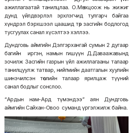
ажиллагаатай танилцлаа. О.Мөнхцоож нь жижиг
дунд үйлдвэрлэл эрхлэгчид тулгарч байгаа
хүндрэл бэрхшээл цаашид төр засгийн бодлогод
тусгуулах санал хүсэлтээ хэллээ.
Дундговь аймгийн Дэлгэрхангай сумын 2 дугаар
багийн иргэн, намын гишүүн Д.Даваажавынд
зочилж Засгийн газрын үйл ажиллагааны талаар
танилцуулж татвар, нийгмийн даатгалын хуулийн
шинэчилсэн төслийн талаар ярилцаж түүний
санал бодлыг сонслоо.
“Ардын нам-Ард түмэндээ” аян Дундговь
аймгийн Сайхан-Овоо суманд үргэлжилж байна.