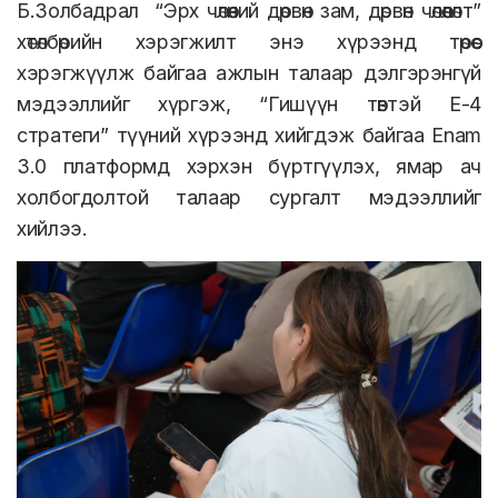
Б.Золбадрал “Эрх чөлөөний дөрвөн зам, дөрвөн чөлөөлөлт”
хөтөлбөрийн хэрэгжилт энэ хүрээнд төрөөс
хэрэгжүүлж байгаа ажлын талаар дэлгэрэнгүй
мэдээллийг хүргэж, “Гишүүн төвтэй E-4
стратеги” түүний хүрээнд хийгдэж байгаа Enam
3.0 платформд хэрхэн бүртгүүлэх, ямар ач
холбогдолтой талаар сургалт мэдээллийг
хийлээ.