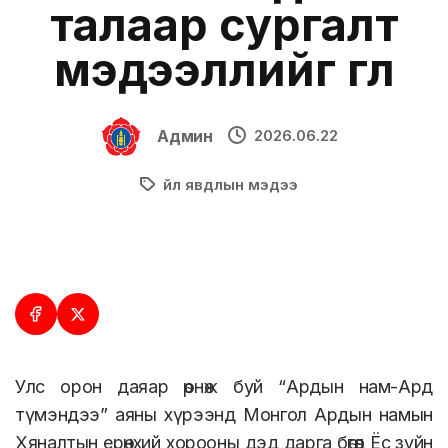
талаар сургалт
мэдээллийг өглөө
Админ
2026.06.22
Үйл явдлын мэдээ
Улс орон даяар өрнөж буй “Ардын нам-Ард
түмэндээ” аяны хүрээнд Монгол Ардын намын
Хяналтын ерөнхий хорооны дэд дарга бөгөөд Ёс зүйн