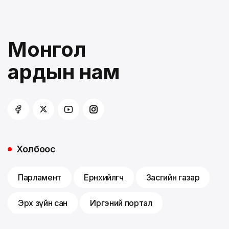
Монгол
ардын нам
Холбоос
Парламент
Ерөнхийлөгч
Засгийн газар
Эрх зүйн сан
Иргэний портал