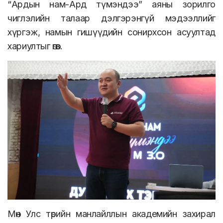
“Ардын нам-Ард түмэндээ” аяны зорилго
чиглэлийн талаар дэлгэрэнгүй мэдээллийг
хүргэж, намын гишүүдийн сонирхсон асуултад
хариултыг өгөв.
Мөн Улс төрийн манлайллын академийн захирал