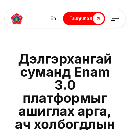
En
Гишүүнчлэл
Гишүүнчлэл
Дэлгэрхангай
суманд Enam
3.0
платформыг
ашиглах арга,
ач холбогдлын