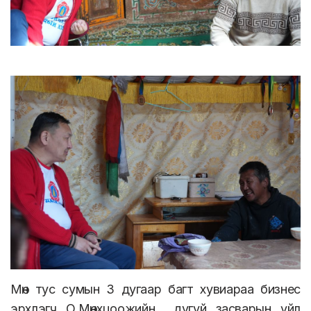
Мөн тус сумын 3 дугаар багт хувиараа бизнес
эрхлэгч О.Мөнхцоожийн дугуй засварын үйл