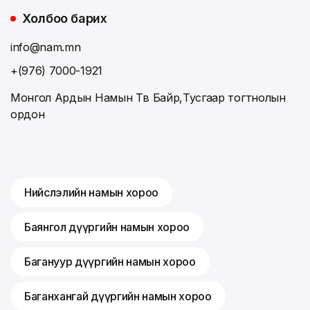
Холбоо барих
info@nam.mn
+(976) 7000-1921
Монгол Ардын Намын Төв Байр,Тусгаар тогтнолын
ордон
Нийслэлийн намын хороо
Баянгол дүүргийн намын хороо
Багануур дүүргийн намын хороо
Баганхангай дүүргийн намын хороо