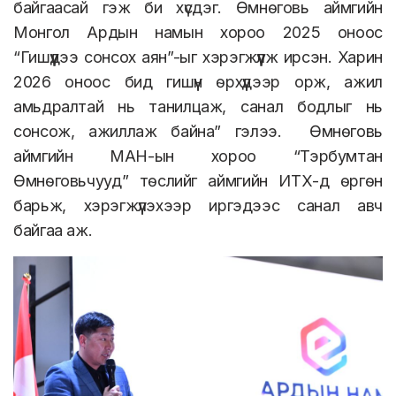
байгаасай гэж би хүсдэг. Өмнөговь аймгийн
Монгол Ардын намын хороо 2025 оноос
“Гишүүдээ сонсох аян”-ыг хэрэгжүүлж ирсэн. Харин
2026 оноос бид гишүүн өрхүүдээр орж, ажил
амьдралтай нь танилцаж, санал бодлыг нь
сонсож, ажиллаж байна” гэлээ. Өмнөговь
аймгийн МАН-ын хороо “Тэрбумтан
Өмнөговьчууд” төслийг аймгийн ИТХ-д өргөн
барьж, хэрэгжүүлэхээр иргэдээс санал авч
байгаа аж.