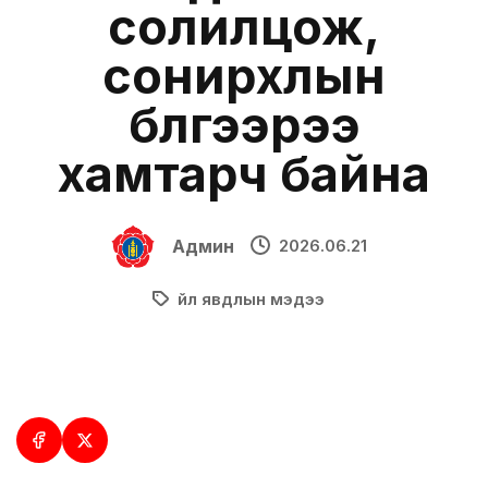
солилцож,
сонирхлын
бүлгээрээ
хамтарч байна
Админ
2026.06.21
Үйл явдлын мэдээ