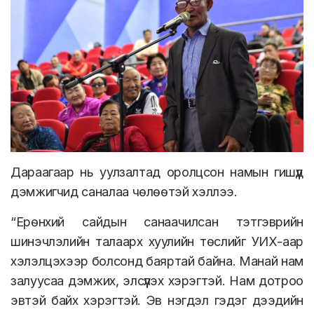
Дараагаар нь уулзалтад оролцсон намын гишүүд
дэмжигчид саналаа чөлөөтэй хэллээ.
“Ерөнхий сайдын санаачилсан тэтгэврийн
шинэчлэлийн талаарх хуулийн төслийг УИХ-аар
хэлэлцэхээр болсонд баяртай байна. Манай нам
залуусаа дэмжих, элсүүлэх хэрэгтэй. Нам дотроо
эвтэй байх хэрэгтэй. Эв нэгдэл гэдэг дээдийн