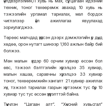
үйлдвэрлэлийн,11 хувь нь мах, сүү, цагаан идээний
техник, тоног төхөөрөмж авахад 10 хувь нь
тэжээлийн ургамал тариалах, мал бордох
чиглэлээр үйл ажиллагаа явуулахад
зориулагджээ.
Төрөөс малчдад үзүүлсэн дээрх дэмжлэгийн үр дүнд
хөдөө, орон нутагт шинээр 1,160 ажлын байр бий
болжээ.
Мөн малын үүлдэр 60 орчим хувиар өссөн бол
өвс, тэжээл бэлтгэлийн хүрэлцээ 35 хувиар,
малын хашаа, саравчны хүрэлцээ 33 хувиар
тоног, төхөөрөмжийн хангалт 21 хувиар ажиллах
хүч, тэжээл тариалах газрын хүртээмж тус бүр 10
хувиар тус тус өссөн үзүүлэлттэй байна.
Түүнчлэн “Цагаан алт”, “Хүнсний хувьсгал”