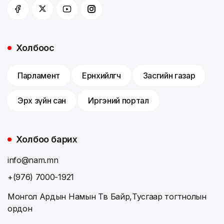
Холбоос
Парламент
Ерөнхийлөгч
Засгийн газар
Эрх зүйн сан
Иргэний портал
Холбоо барих
info@nam.mn
+(976) 7000-1921
Монгол Ардын Намын Төв Байр,Тусгаар тогтнолын
ордон