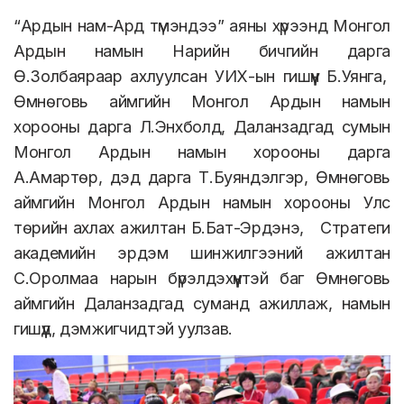
“Ардын нам-Ард түмэндээ” аяны хүрээнд Монгол
Ардын намын Нарийн бичгийн дарга
Ө.Золбаяраар ахлуулсан УИХ-ын гишүүн Б.Уянга,
Өмнөговь аймгийн Монгол Ардын намын
хорооны дарга Л.Энхболд, Даланзадгад сумын
Монгол Ардын намын хорооны дарга
А.Амартөр, дэд дарга Т.Буяндэлгэр, Өмнөговь
аймгийн Монгол Ардын намын хорооны Улс
төрийн ахлах ажилтан Б.Бат-Эрдэнэ, Стратеги
академийн эрдэм шинжилгээний ажилтан
С.Оролмаа нарын бүрэлдэхүүнтэй баг Өмнөговь
аймгийн Даланзадгад суманд ажиллаж, намын
гишүүд, дэмжигчидтэй уулзав.