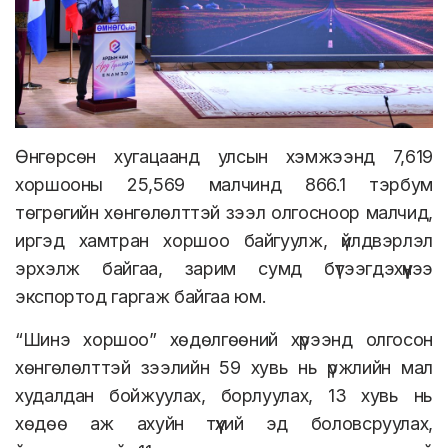
Өнгөрсөн хугацаанд улсын хэмжээнд 7,619
хоршооны 25,569 малчинд 866.1 тэрбум
төгрөгийн хөнгөлөлттэй зээл олгосноор малчид,
иргэд хамтран хоршоо байгуулж, үйлдвэрлэл
эрхэлж байгаа, зарим сумд бүтээгдэхүүнээ
экспортод гаргаж байгаа юм.
“Шинэ хоршоо” хөдөлгөөний хүрээнд олгосон
хөнгөлөлттэй зээлийн 59 хувь нь үржлийн мал
худалдан бойжуулах, борлуулах, 13 хувь нь
хөдөө аж ахуйн түүхий эд боловсруулах,