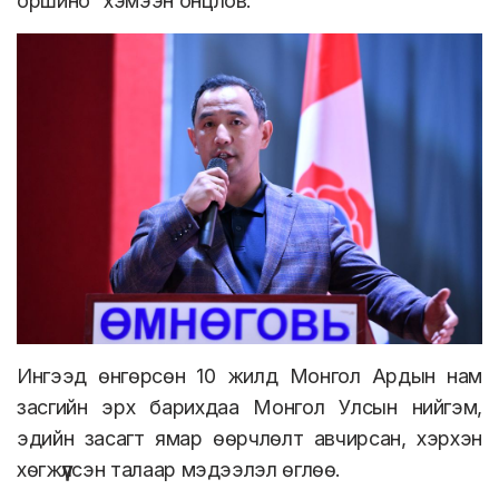
оршино” хэмээн онцлов.
Ингээд өнгөрсөн 10 жилд Монгол Ардын нам
засгийн эрх барихдаа Монгол Улсын нийгэм,
эдийн засагт ямар өөрчлөлт авчирсан, хэрхэн
хөгжүүлсэн талаар мэдээлэл өглөө.