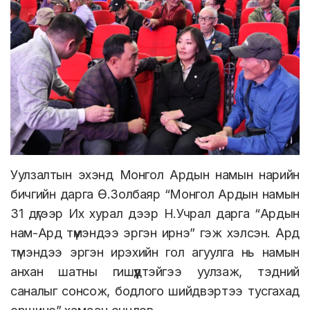
Уулзалтын эхэнд Монгол Ардын намын нарийн
бичгийн дарга Ө.Золбаяр “Монгол Ардын намын
31 дүгээр Их хурал дээр Н.Учрал дарга “Ардын
нам-Ард түмэндээ эргэн ирнэ” гэж хэлсэн. Ард
түмэндээ эргэн ирэхийн гол агуулга нь намын
анхан шатны гишүүдтэйгээ уулзаж, тэдний
саналыг сонсож, бодлого шийдвэртээ тусгахад