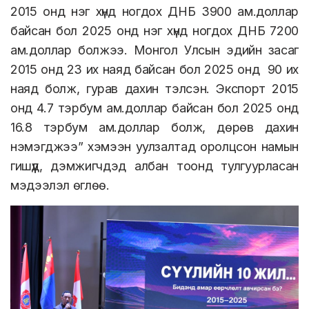
2015 онд нэг хүнд ногдох ДНБ 3900 ам.доллар
байсан бол 2025 онд нэг хүнд ногдох ДНБ 7200
ам.доллар болжээ. Монгол Улсын эдийн засаг
2015 онд 23 их наяд байсан бол 2025 онд 90 их
наяд болж, гурав дахин тэлсэн. Экспорт 2015
онд 4.7 тэрбум ам.доллар байсан бол 2025 онд
16.8 тэрбум ам.доллар болж, дөрөв дахин
нэмэгджээ” хэмээн уулзалтад оролцсон намын
гишүүд, дэмжигчдэд албан тоонд тулгуурласан
мэдээлэл өглөө.