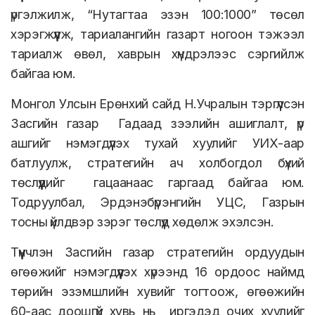
үргэлжилж, “Нутагтаа эзэн 100:1000” төсөл
хэрэгжүүлж, тариалангийн газарт ногоон тэжээл
тариалж өвөл, хаврын хүндрэлээс сэргийлж
байгаа юм.
Монгол Улсын Ерөнхий сайд Н.Учралын тэргүүлсэн
Засгийн газар Гадаад зээлийн ашиглалт, үр
ашгийг нэмэгдүүлэх тухай хуулийг УИХ-аар
батлуулж, стратегийн ач холбогдол бүхий
төслүүдийг гацаанаас гаргаад байгаа юм.
Тодруулбал, Эрдэнэбүрэнгийн УЦС, Газрын
тосны үйлдвэр зэрэг төслүүд хөдөлж эхэлсэн.
Түүнчлэн Засгийн газар стратегийн ордуудын
өгөөжийг нэмэгдүүлэх хүрээнд 16 ордоос наймд
төрийн эзэмшлийн хувийг тогтоож, өгөөжийн
60-аас доошгүй хувь нь иргэдэд очих хуулийг