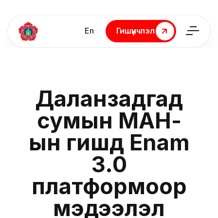
En
Гишүүнчлэл
Гишүүнчлэл
Даланзадгад
сумын МАН-
ын гишүүд Enam
3.0
платформоор
мэдээлэл