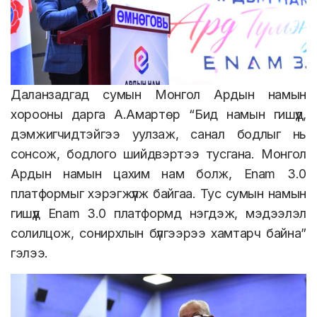
Даланзадгад сумын Монгол Ардын намын
хорооны дарга А.Амартөр “Бид намын гишүүд,
дэмжигчидтэйгээ уулзаж, санал бодлыг нь
сонсож, бодлого шийдвэртээ тусгана. Монгол
Ардын намын цахим нам болж, Enam 3.0
платформыг хэрэгжүүлж байгаа. Тус сумын намын
гишүүд Enam 3.0 платформд нэгдэж, мэдээлэл
солилцож, сонирхлын бүлгээрээ хамтарч байна”
гэлээ.