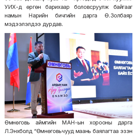
УИХ-д өргөн барихаар боловсруулж байгааг
намын Нарийн бичгийн дарга Ө.Золбаяр
мэдээлэлдээ дурдав.
Өмнөговь аймгийн МАН-ын хорооны дарга
Л.Энхболд “Өмнөговьчууд маань баялагтаа эзэн