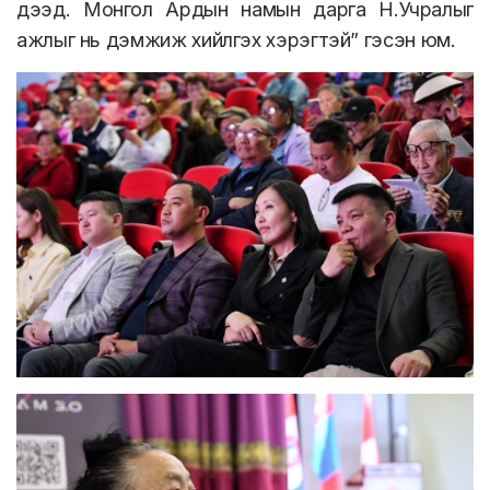
дээд. Монгол Ардын намын дарга Н.Учралыг
ажлыг нь дэмжиж хийлгэх хэрэгтэй” гэсэн юм.