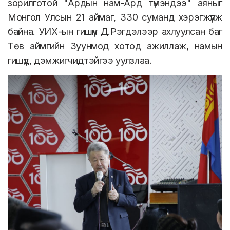
зорилготой "Ардын нам-Ард түмэндээ" аяныг
Монгол Улсын 21 аймаг, 330 суманд хэрэгжүүлж
байна.
УИХ-ын гишүүн Д.Рэгдэлээр ахлуулсан баг
Төв аймгийн Зуунмод хотод ажиллаж, намын
гишүүд, дэмжигчидтэйгээ уулзлаа.