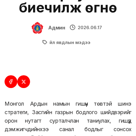
биечилж өгнө
Админ
2026.06.17
Үйл явдлын мэдээ
Монгол Ардын намын гишүүн төвтэй шинэ
стратеги, Засгийн газрын бодлого шийдвэрийг
орон нутагт сурталчлан таниулах, гишүүд
дэмжигчдийнхээ санал бодлыг сонсох