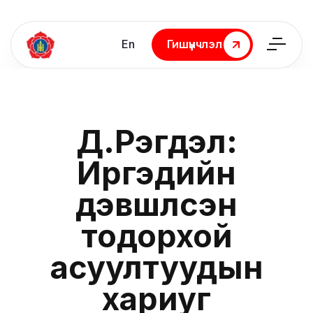
En
Гишүүнчлэл
Гишүүнчлэл
Д.Рэгдэл:
Иргэдийн
дэвшүүлсэн
тодорхой
асуултуудын
хариуг