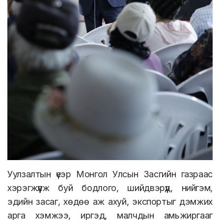
Уулзалтын үеэр Монгол Улсын Засгийн газраас
хэрэгжүүлж буй бодлого, шийдвэрүүд, нийгэм,
эдийн засаг, хөдөө аж ахуй, экспортыг дэмжих
арга хэмжээ, иргэд, малчдын амьжиргааг