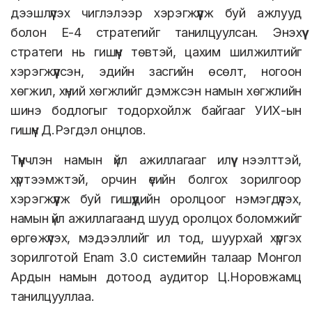
дээшлүүлэх чиглэлээр хэрэгжүүлж буй ажлууд
болон Е-4 стратегийг танилцуулсан. Энэхүү
стратеги нь гишүүн төвтэй, цахим шилжилтийг
хэрэгжүүлсэн, эдийн засгийн өсөлт, ногоон
хөгжил, хүний хөгжлийг дэмжсэн намын хөгжлийн
шинэ бодлогыг тодорхойлж байгааг УИХ-ын
гишүүн Д.Рэгдэл онцлов.
Түүнчлэн намын үйл ажиллагааг илүү нээлттэй,
хүртээмжтэй, орчин үеийн болгох зорилгоор
хэрэгжүүлж буй гишүүдийн оролцоог нэмэгдүүлэх,
намын үйл ажиллагаанд шууд оролцох боломжийг
өргөжүүлэх, мэдээллийг ил тод, шуурхай хүргэх
зорилготой Enam 3.0 системийн талаар Монгол
Ардын намын дотоод аудитор Ц.Норовжамц
танилцууллаа.