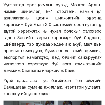
Уулзалтад оролцогчдын хувьд Монгол Ардын
намын шинэчлэл, Е-4 стратеги, намын үйл
ажиллагааны цахим шилжилтийн хүрээнд
хэрэгжиж буй Enam 3.0 системийг орон нутагт үр
дүнтэй хэрэгжүүлэх нь чухал болохыг хэлэхээс
гадна Засгийн газрын хэрэгжүүлж буй бодлого,
шийдвэрүүд, тэр дундаа хөдөө аж ахуй, малчдын
орлогыг нэмэгдүүлэх, бүсчилсэн хөгжлийг дэмжих,
экспортыг нэмэгдүүлэх, дэд бүтцийг сайжруулах
чиглэлээр хэрэгжүүлж буй арга хэмжээнүүдийг
дэмжиж байгаагаа илэрхийлж байв.
Үүний дараагаар тус багийнхан Төв аймгийн
Баянцагаан суманд ажиллаж, нээлттэй уулзалт,
хэлэлцүүлгийг үргэлжлүүлнэ.