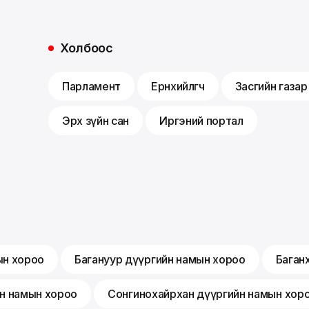
Холбоос
Парламент
Ерөнхийлөгч
Засгийн газар
Эрх зүйн сан
Иргэний портал
ын хороо
Багануур дүүргийн намын хороо
Баган
йн намын хороо
Сонгинохайрхан дүүргийн намын хор