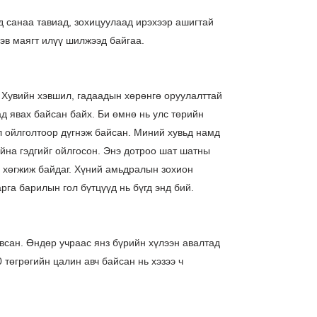
д санаа тавиад, зохицуулаад ирэхээр ашигтай
эв маягт илүү шилжээд байгаа.
 Хувийн хэвшил, гадаадын хөрөнгө оруулалттай
д явах байсан байх. Би өмнө нь улс төрийн
л ойлголтоор дүгнэж байсан. Миний хувьд намд
йна гэдгийг ойлгосон. Энэ дотроо шат шатны
ч хөгжиж байдаг. Хүний амьдралын зохион
рга барилын гол бүтцүүд нь бүгд энд бий.
всан. Өндөр учраас янз бүрийн хүлээн авалтад
 төгрөгийн цалин авч байсан нь хэзээ ч