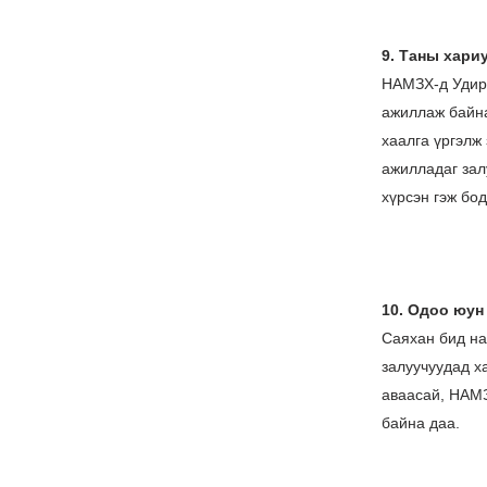
9. Таны хариу
НАМЗХ-д Удирд
ажиллаж байна
хаалга үргэлж
ажилладаг зал
хүрсэн гэж бо
10. Одоо юун
Саяхан бид на
залуучуудад х
аваасай, НАМЗ
байна даа.