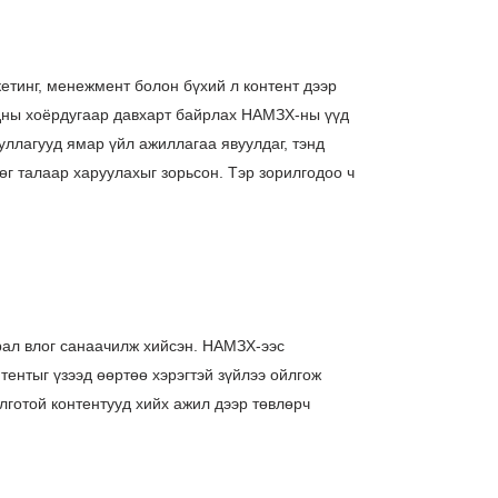
кетинг, менежмент болон бүхий л контент дээр
рдны хоёрдугаар давхарт байрлах НАМЗХ-ны үүд
уллагууд ямар үйл ажиллагаа явуулдаг, тэнд
өг талаар харуулахыг зорьсон. Тэр зорилгодоо ч
рал влог санаачилж хийсэн. НАМЗХ-ээс
тентыг үзээд өөртөө хэрэгтэй зүйлээ ойлгож
лготой контентууд хийх ажил дээр төвлөрч