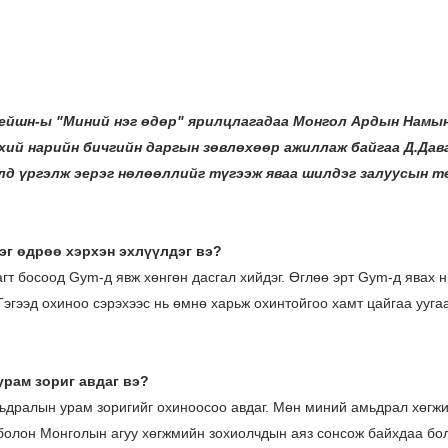
ейшн-ы "Миний нэг өдөр" ярилцлагадаа Монгол Ардын Намы
хий нарийн бичгийн даргын зөвлөхөөр ажиллаж байгаа Д.Дав
лд үргэлж эерэг нөлөөллийг түгээж яваа шилдэг залуусын 
нэг өдрөө хэрхэн эхлүүлдэг вэ?
гт босоод Gym-д явж хөнгөн дасгал хийдэг. Өглөө эрт Gym-д явах нь
Тэгээд охиноо сэрэхээс нь өмнө харьж охинтойгоо хамт цайгаа ууга
урам зориг авдаг вэ?
дралын урам зоригийг охиноосоо авдаг. Мөн миний амьдрал хөгжи
болон Монголын агуу хөгжмийн зохиолчдын аяз сонсож байхдаа бо