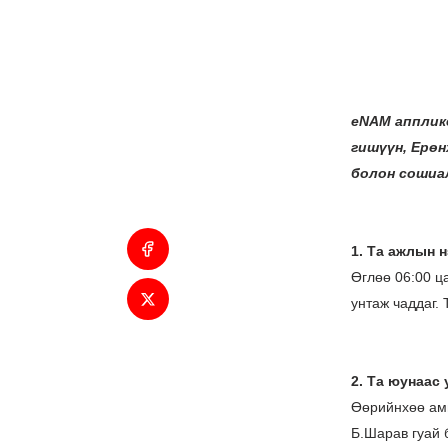
eNAM апплик
гишүүн, Ерөн
болон сошиа
1. Та ажлын 
Өглөө 06:00 ца
унтаж чаддаг. 
2. Та юунаас 
Өөрийнхөө амь
Б.Шарав гуай 