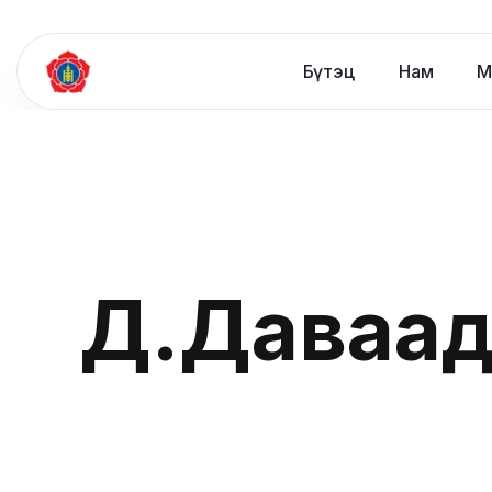
Бүтэц
Нам
М
Д.Даваад