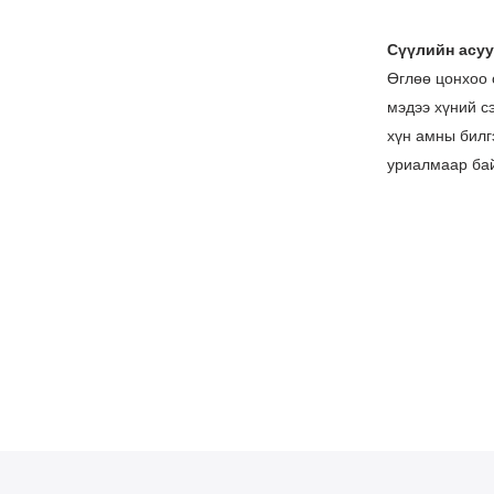
Сүүлийн асуу
Өглөө цонхоо 
мэдээ хүний с
хүн амны билгэ
уриалмаар ба