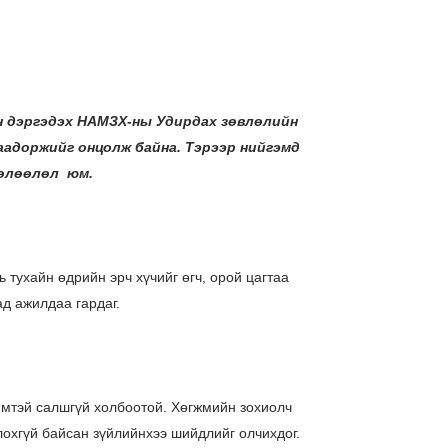
н дэргэдэх НАМЗХ-ны Удирдах зөвлөлийн
аадоржийг онцолж байна. Тэрээр нийгэмд
төлөөлөл юм.
 тухайн өдрийн эрч хүчийг өгч, орой цагтаа
ад ажилдаа гардаг.
мтэй салшгүй холбоотой. Хөгжмийн зохиолч
лохгүй байсан зүйлийнхээ шийдлийг олчихдог.