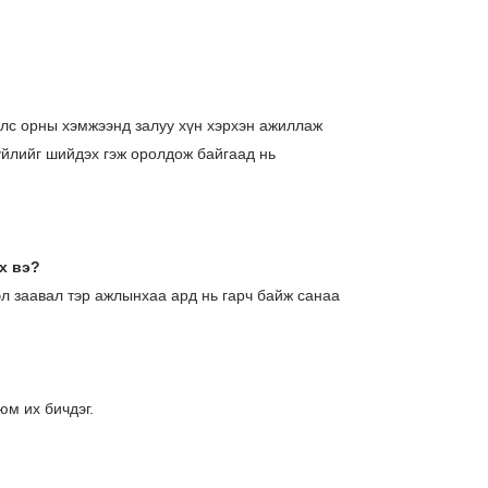
улс орны хэмжээнд залуу хүн хэрхэн ажиллаж
зүйлийг шийдэх гэж оролдож байгаад нь
х вэ?
эл заавал тэр ажлынхаа ард нь гарч байж санаа
?
юм их бичдэг.