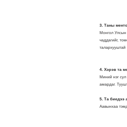
3. Таны мент
Монгол Улсын 
чаддагийг, то
талархууштай
4. Хэрэв та 
Миний нэг сул
амардаг. Тууш
5. Та биедээ
Аавынхаа тэмд