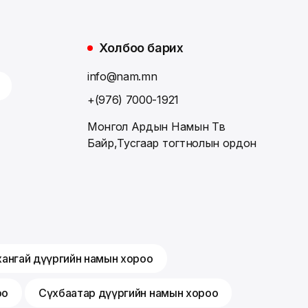
Холбоо барих
info@nam.mn
+(976) 7000-1921
Монгол Ардын Намын Төв
Байр,Тусгаар тогтнолын ордон
хангай дүүргийн намын хороо
оо
Сүхбаатар дүүргийн намын хороо