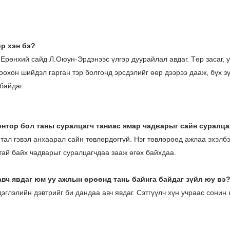
ор хэн бэ?
Ерөнхий сайд Л.Оюун-Эрдэнээс үлгэр дуурайлал авдаг. Төр засаг, 
моохон шийдэл гарган тэр болгонд эрсдэлийг өөр дээрээ дааж, бүх 
 байдаг.
ментор бол таны суралцагч таниас ямар чадварыг сайн суралца
 тал гэвэл анхаарал сайн төвлөрдөггүй. Нэг төвлөрөөд ажлаа эхэлб
тай байх чадварыг суралцагчдаа зааж өгөх байхдаа.
 авч явдаг юм уу ажлын өрөөнд тань байнга байдаг зүйл юу вэ
эглэлийн дэвтрийг би дандаа авч явдаг. Сэтгүүлч хүн учраас сонин 