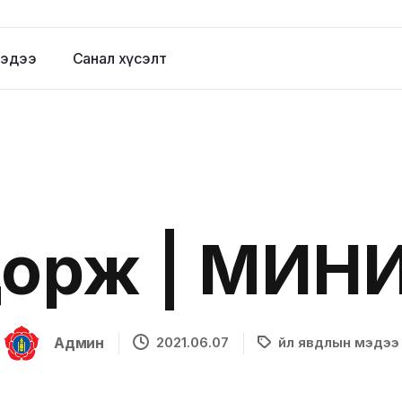
эдээ
Санал хүсэлт
орж | МИНИЙ
Админ
2021.06.07
Үйл явдлын мэдээ