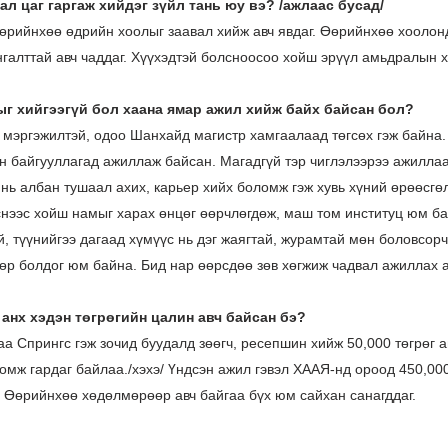
вал цаг гаргаж хийдэг зүйл тань юу вэ?
/
ажлаас бусад
/
өрийнхөө өдрийн хоолыг заавал хийж авч явдаг. Өөрийнхөө хоолон
нгалттай авч чаддаг. Хүүхэдтэй болсноосоо хойш эрүүл амьдралын х
лыг хийгээгүй бол хаана ямар ажил хийж байх байсан бол?
 мэргэжилтэй, одоо Шанхайд магистр хамгаалаад төгсөх гэж байна.
йн байгууллагад ажиллаж байсан. Магадгүй тэр чиглэлээрээ ажиллаа
нь албан тушаал ахих, карьер хийх боломж гэж хувь хүний өрөөсгө
нээс хойш намыг харах өнцөг өөрчлөгдөж, маш том институц юм ба
й, түүнийгээ дагаад хүмүүс нь дэг жаягтай, журамтай мөн боловсор
өөр болдог юм байна. Бид нар өөрсдөө зөв хөгжиж чадвал ажиллах а
н анх хэдэн төгрөгийн цалин авч байсан бэ?
а Спрингс гэж зочид буудалд зөөгч, ресепшин хийж 50,000 төгрөг а
ломж гардаг байлаа./хэхэ/ Үндсэн ажил гэвэл ХААЯ-нд ороод 450,000
. Өөрийнхөө хөдөлмөрөөр авч байгаа бүх юм сайхан санагддаг.