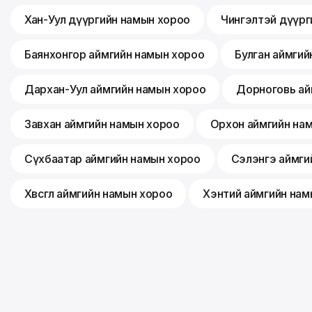
Хан-Уул дүүргийн намын хороо
Чингэлтэй дүүрг
Баянхонгор аймгийн намын хороо
Булган аймгий
Дархан-Уул аймгийн намын хороо
Дорноговь ай
Завхан аймгийн намын хороо
Орхон аймгийн на
Сүхбаатар аймгийн намын хороо
Сэлэнгэ аймги
Хөвсгөл аймгийн намын хороо
Хэнтий аймгийн нам
©
2026
Монгол ардын нам