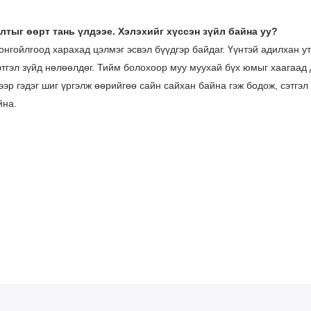
лтыг өөрт тань үлдээе. Хэлэхийг хүссэн зүйл байна уу
?
онгойлгоод харахад цэлмэг эсвэл бүүдгэр байдаг. Үүнтэй адилхан у
этгэл зүйд нөлөөлдөг. Тийм болохоор муу муухай бүх юмыг хаагаад
эр гэдэг шиг үргэлж өөрийгөө сайн сайхан байна гэж бодож, сэтгэл 
йна.