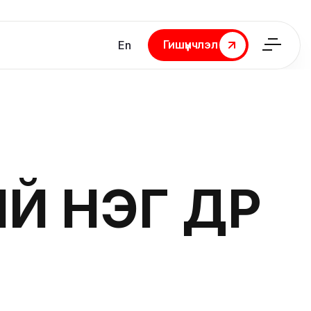
Гишүүнчлэл
En
Гишүүнчлэл
 НЭГ ӨДӨР