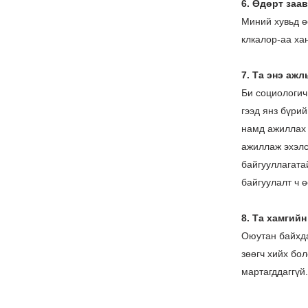
6. Өдөрт заа
Миний хувьд ө
клкалор-аа ха
7. Та энэ аж
Би социологич
гээд янз бүри
намд ажиллах 
ажиллаж эхэлс
байгууллагата
байгуулалт ч 
8. Та хамгий
Оюутан байхда
зөөгч хийх бо
мартагддаггүй