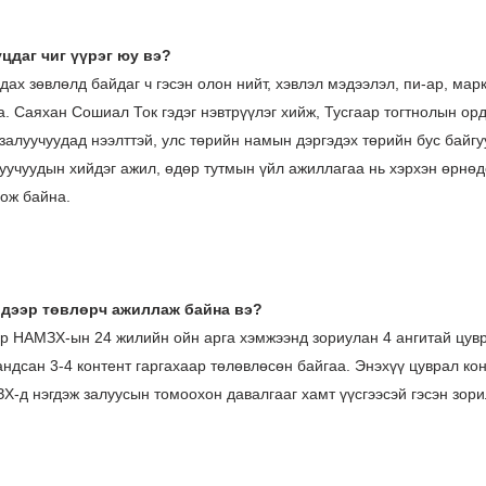
цдаг чиг үүрэг юу вэ
?
ах зөвлөлд байдаг ч гэсэн олон нийт, хэвлэл мэдээлэл, пи-ар, мар
. Саяхан Сошиал Ток гэдэг нэвтрүүлэг хийж, Тусгаар тогтнолын о
 залуучуудад нээлттэй, улс төрийн намын дэргэдэх төрийн бус байгу
уучуудын хийдэг ажил, өдөр тутмын үйл ажиллагаа нь хэрхэн өрнөд
дож байна.
 дээр төвлөрч ажиллаж байна вэ
?
р НАМЗХ-ын 24 жилийн ойн арга хэмжээнд зориулан 4 ангитай цув
андсан 3-4 контент гаргахаар төлөвлөсөн байгаа. Энэхүү цуврал кон
Х-д нэгдэж залуусын томоохон давалгааг хамт үүсгээсэй гэсэн зори