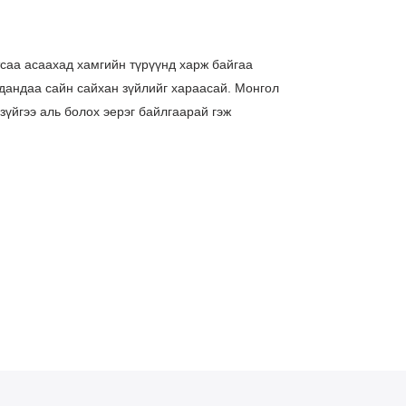
тсаа асаахад хамгийн түрүүнд харж байгаа
 дандаа сайн сайхан зүйлийг хараасай. Монгол
зүйгээ аль болох эерэг байлгаарай гэж