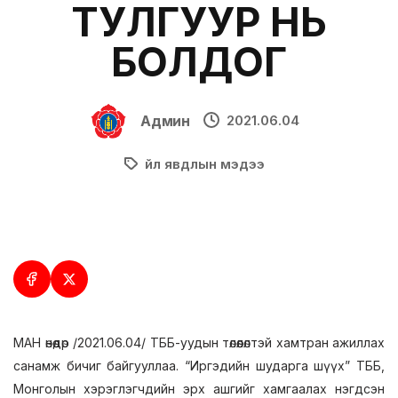
ТУЛГУУР НЬ
БОЛДОГ
Админ
2021.06.04
Үйл явдлын мэдээ
МАН өнөөдөр /2021.06.04/ ТББ-уудын төлөөлөлтэй хамтран ажиллах
санамж бичиг байгууллаа. “Иргэдийн шударга шүүх” ТББ,
Монголын хэрэглэгчдийн эрх ашгийг хамгаалах нэгдсэн