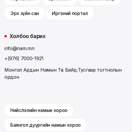
Эрх зүйн сан
Иргэний портал
Холбоо барих
info@nam.mn
+(976) 7000-1921
Монгол Ардын Намын Төв Байр,Тусгаар тогтнолын
ордон
Нийслэлийн намын хороо
Баянгол дүүргийн намын хороо