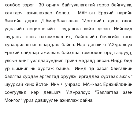
холбоо зэрэг 30 орчим байгууллагатай гэрээ байгуулж,
хамтарч ажиллахаар болов. МАН-ын Ерөнхий нарийн
бичгийн дарга Д.Амарбаясгалан “Иргэдийн дунд олон
удаагийн социологийн судалгаа хийж үзсэн. Нийгэмд
шударга ёсны нэхэмжлэл их, байгалийн баялгийн тэгш
хуваарилалтыг шаардаж байна. Нэр дэвшигч У.Хүрэлсүх
Ерөнхий сайдаар ажиллаж байхдаа томоохон орд газрууд,
улсын өмчит үйлдвэрүүдийг төрийн мэдэлд авсан. Өнөөдөр бид
үр шимийг нь хүртэж байна. Иймд төр засаг байгалийн
баялгаа хурдан эргэлтэд оруулж, иргэддээ хүртээх ажлыг
шуурхай хийх ёстой. Ийм ч учраас МАН-аас Ерөнхийлөгчийн
сонгуульд нэр дэвшигч У.Хүрэлсүх “Баялагтаа эзэн
Монгол” уриа дэвшүүлэн ажиллаж байна.