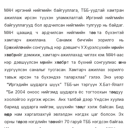
МАН иргэний нийгмийн байгууллага, ТББ-уудтай хамтран
ажиллаж ирсэн түүхэн уламжлалтай. Иргэний нийгмийн
байгууллагууд бол ардчилсан нийгмийн тулгуур нь байдаг.
МАН цаашид ч ардчилсан нийгмийн төлөө та бүхэнтэй
хамтарч ажиллана. Санамж бичгийн зорилго нь
Ерөнхийлөгчийн сонгуульд нэр дэвшигч У.Хүрэлсүхийн мөрийн
хөтөлбөрийг дэмжиж, хамтарч ажиллахад чиглэх юм. МАН-аас
нэр дэвшүүлсэн мөрийн хөтөлбөрт та бүхний сонгуулиас өмнө
хүргүүлсэн саналыг тусгасан. Хамтарч ажиллах зорилго
тавьж ирсэн та бүхэндээ талархлаа” гэлээ. Энэ үеэр
“
Иргэдийн шударга шүүх” ТББ-ын тэргүүн Х.Бат-Ялалт
“
Би 2004 оноос нийгэмд шударга ёс тогтоохын төлөө дуу
хоолойгоо хүргэж ирсэн. Анх талбай дээр Үндсэн хуулиа
бариад шударга нийгэм, шүүхийн төлөө үг хэлж байсан. Бид
өнөөдөр нам харгалзахгүй эвлэлдэн нэгдэх цаг болсон. Эх
орны төлөө, эв нэгдлийн төлөө нийт 70 гаруй ТББ нэгдсэн байгаа.