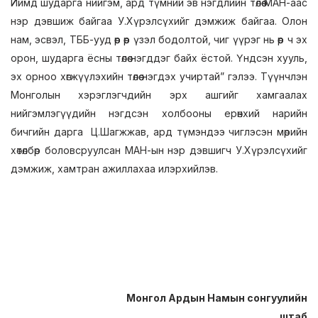
Иймд шударга нийгэм, ард түмний эв нэгдлийн төлөө МАН-аас
нэр дэвшиж байгаа У.Хүрэлсүхийг дэмжиж байгаа. Олон
нам, эсвэл, ТББ-ууд өөр өөр үзэл бодолтой, чиг үүрэг нь өөр ч эх
орон, шударга ёсны төлөө нэгддэг байх ёстой. Үндсэн хууль,
эх орноо хөгжүүлэхийн төлөө нэгдэх учиртай” гэлээ. Түүнчлэн
Монголын хэрэглэгчдийн эрх ашгийг хамгаалах
нийгэмлэгүүдийн нэгдсэн холбооны ерөнхий нарийн
бичгийн дарга Ц.Шагжжав, ард түмэндээ чиглэсэн мөрийн
хөтөлбөр боловсруулсан МАН-ын нэр дэвшигч У.Хүрэлсүхийг
дэмжиж, хамтран ажиллахаа илэрхийлэв.
Монгол Ардын Намын сонгуулийн
штаб