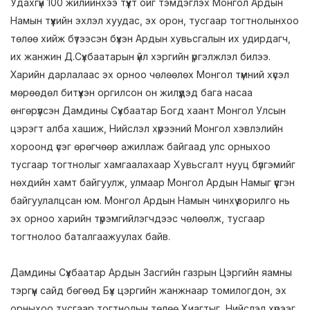
Удахгүй 100 жилийнхээ түүхт ойг тэмдэглэх Монгол Ардын
Намын түүхийн эхлэл хуудас, эх орон, тусгаар тогтнолынхоо
төлөө хийж бүтээсэн бүхэн Ардын хувьсгалын их удирдагч,
их жанжин Д.Сүхбаатарын үйл хэргийн үргэлжлэл билээ.
Харийн дарлалаас эх орноо чөлөөлөх Монгол түмний хүсэл
мөрөөдөл битүүхэн оргилсон он жилүүдэд бага насаа
өнгөрүүлсэн Дамдины Сүхбаатар Богд хаант Монгол Улсын
цэрэгт алба хашиж, Нийслэл хүрээний Монгол хэвлэлийн
хороонд үсэг өрөгчөөр ажиллаж байгаад улс орныхоо
тусгаар тогтнолыг хамгаалахаар Хувьсгалт нууц бүлгэмийг
нөхдийн хамт байгуулж, улмаар Монгол Ардын Намыг үүсгэн
байгуулалцсан юм. Монгол Ардын Намын чинхүү зорилго нь
эх орноо харийн түрэмгийлэгчдээс чөлөөлж, тусгаар
тогтнолоо баталгаажуулах байв.
Дамдины Сүхбаатар Ардын Засгийн газрын Цэргийн яамны
тэргүүн сайд бөгөөд Бүх цэргийн жанжнаар томилогдон, эх
орныхоо тусгаар тогтнолын төлөө Хиагтыг, Нийслэл хүрээг