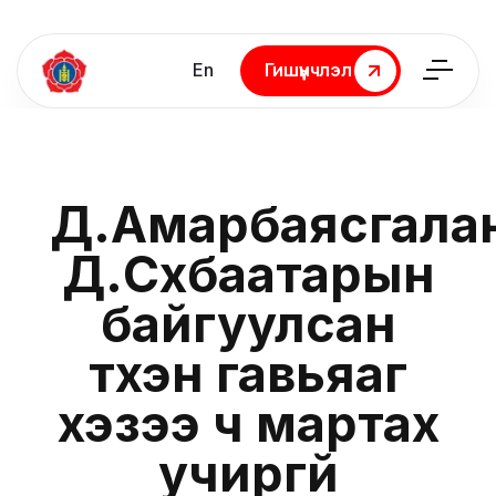
En
Гишүүнчлэл
Гишүүнчлэл
Д.Амарбаясгала
Д.Сүхбаатарын
байгуулсан
түүхэн гавьяаг
хэзээ ч мартах
учиргүй