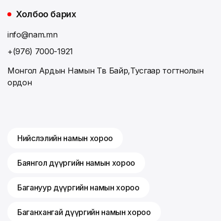
Холбоо барих
info@nam.mn
+(976) 7000-1921
Монгол Ардын Намын Төв Байр,Тусгаар тогтнолын
ордон
Нийслэлийн намын хороо
Баянгол дүүргийн намын хороо
Багануур дүүргийн намын хороо
Баганхангай дүүргийн намын хороо