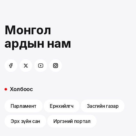
Монгол
ардын нам
Холбоос
Парламент
Ерөнхийлөгч
Засгийн газар
Эрх зүйн сан
Иргэний портал