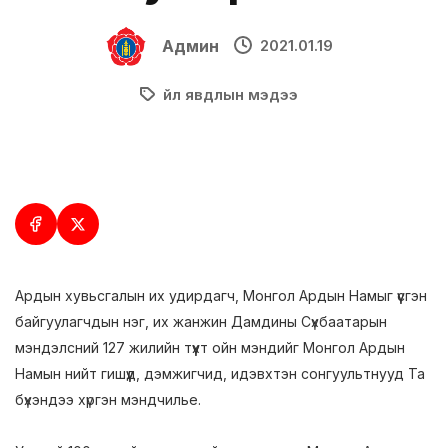
Админ
2021.01.19
Үйл явдлын мэдээ
Ардын хувьсгалын их удирдагч, Монгол Ардын Намыг үүсгэн
байгуулагчдын нэг, их жанжин Дамдины Сүхбаатарын
мэндэлсний 127 жилийн түүхт ойн мэндийг Монгол Ардын
Намын нийт гишүүд, дэмжигчид, идэвхтэн сонгуультнууд Та
бүхэндээ хүргэн мэндчилье.