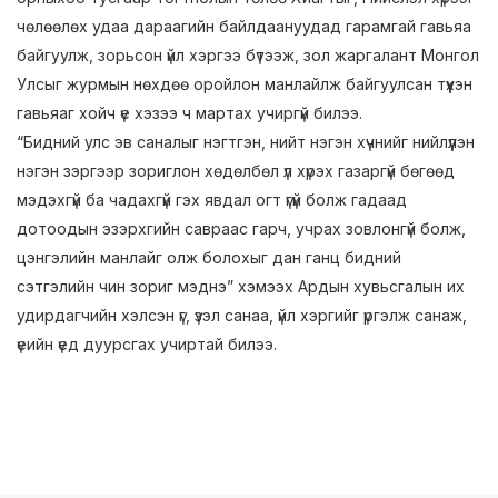
чөлөөлөх удаа дараагийн байлдаануудад гарамгай гавьяа
байгуулж, зорьсон үйл хэргээ бүтээж, зол жаргалант Монгол
Улсыг журмын нөхдөө оройлон манлайлж байгуулсан түүхэн
гавьяаг хойч үе хэзээ ч мартах учиргүй билээ.
“Бидний улс эв саналыг нэгтгэн, нийт нэгэн хүчнийг нийлүүлэн
нэгэн зэргээр зориглон хөдөлбөл үл хүрэх газаргүй бөгөөд
мэдэхгүй ба чадахгүй гэх явдал огт үгүй болж гадаад
дотоодын эзэрхгийн савраас гарч, учрах зовлонгүй болж,
цэнгэлийн манлайг олж болохыг дан ганц бидний
сэтгэлийн чин зориг мэднэ” хэмээх Ардын хувьсгалын их
удирдагчийн хэлсэн үг, үзэл санаа, үйл хэргийг үргэлж санаж,
үеийн үед дуурсгах учиртай билээ.