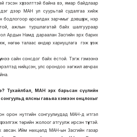
эй гэсэн хүлээлттэй байна вэ, ямар байдлаар
эдэг дээр МАН ул суурьтай судалгаа хийж
н бодлогоор өрсөлдөх зарчмыг дэвшүүлж, нэр
той, ажлын туршлагатай байх шалгуураар
онгол Ардын Намд дараалан Засгийн эрх барих
ж, нөгөө талаас өндөр хариуцлага гэж үзэж
мнээ сайн сонсдог байх ёстой. Тэгж гэмээнэ
 эрэлтэд нийцсэн, улс орондоо хөгжил авчрах
йна.
э? Тухайлбал, МАН эрх барьсан сүүлийн
Н сонгуульд ялсны гавьяа хэмээн онцлохыг
лон орон нутгийн сонгуулиудад МАН-д итгэл
 хүлээлгэж төрийн жолоог атгуулж ирсэн түүхтэй.
ж авсан. Ийм нөхцөлд МАН-ын Засгийн газар