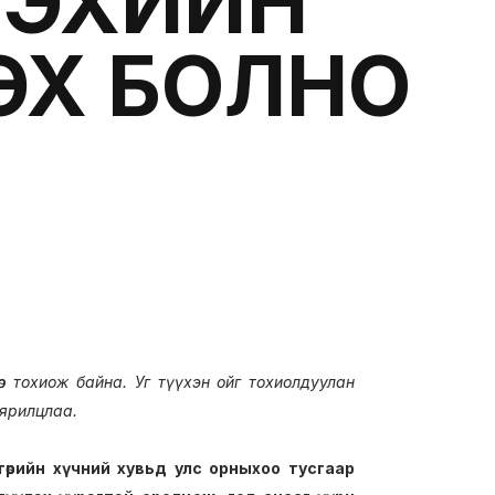
ЛЭХИЙН
ЭХ БОЛНО
өр тохиож байна. Уг түүхэн ойг тохиолдуулан
ярилцлаа.
өрийн хүчний хувьд улс орныхоо тусгаар