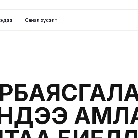
эдээ
Санал хүсэлт
РБАЯСГАЛА
ЭНДЭЭ АМЛ