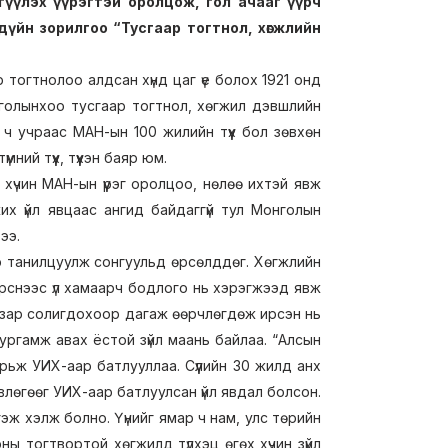
гүүлэх үүрэгтэй оролцож, гол ачааг үүрч
үйн зорилгоо “Тусгаар тогтнол, хөгжлийн
р тогтнолоо алдсан хүнд цаг үе болох 1921 онд
нголынхоо тусгаар тогтнол, хөгжил дэвшлийн
 ч учраас МАН-ын 100 жилийн түүх бол зөвхөн
ий түүх, түүхэн баяр юм.
хүчин МАН-ын үүрэг оролцоо, нөлөө ихтэй явж
их үйл явцаас ангид байдаггүй тул Монголын
ээ.
 танилцуулж сонгуульд өрсөлддөг. Хөгжлийн
рснээс үл хамаарч бодлого нь хэрэгжээд явж
азар солигдохоор дагаж өөрчлөгдөж ирсэн нь
ургамж авах ёстой зүйл маань байлаа. “Алсын
рьж УИХ-аар батлууллаа. Сүүлийн 30 жилд анх
лөгөөг УИХ-аар батлуулсан үйл явдал болсон.
ж хэлж болно. Үүнийг ямар ч нам, улс төрийн
ны тогтвортой хөгжилд түлхэц өгөх хүчин зүйл