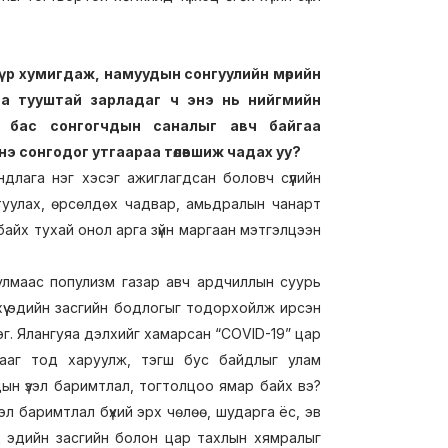
үр хумигдаж, намуудын сонгуулийн мөрийн
аа тууштай зарладаг ч энэ нь нийгмийн
 бас сонгогчдын саналыг авч байгаа
э сонгодог утгаараа төлөвшиж чадах уу?
длага нэг хэсэг ажиглагдсан боловч сүүлийн
туулах, өрсөлдөх чадвар, амьдралын чанарт
байх тухай онол арга зүйн маргаан мэтгэлцээн
улмаас популизм газар авч ардчиллын суурь
анхүү эдийн засгийн бодлогыг тодорхойлж ирсэн
г. Ялангуяа дэлхийг хамарсан “COVID-19” цар
гааг тод харуулж, тэгш бус байдлыг улам
дын үзэл баримтлал, тогтолцоо ямар байх вэ?
л баримтлал бүхий эрх чөлөө, шударга ёс, эв
ууд эдийн засгийн болон цар тахлын хямралыг