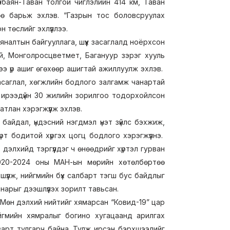
нбаян-Таван толгой чиглэлийн 414 км, Таван
ө барьж эхлэв. “Газрын тос боловсруулах
төслийг эхлүүллээ.
налтын байгууллага, шүүх засаглалд ноёрхсон
ой, Монголросцветмет, Багануур зэрэг хууль
ээ үр ашиг өгөхөөр ашигтай ажиллуулж эхлэв.
асаглал, хөгжлийн бодлого залгамж чанартай
 ирээдүйн 30 жилийн зорилгоо тодорхойлсон
тлан хэрэгжүүлж эхлэв.
айдал, үндэсний нэгдмэл үнэт зүйлс бэхжиж,
рт бодитой хүргэх цогц бодлого хэрэгжүүлнэ.
дэлхийд тэргүүлдэг ч өнөөдрийг хүртэл гурван
020-2024 оны МАН-ын мөрийн хөтөлбөртөө
үүлж, нийгмийн бүх салбарт тэгш бус байдлыг
арыг дээшлүүлэх зорилт тавьсан.
. Мөн дэлхий нийтийг хямарсан “Ковид-19” цар
ийгмийн хямралыг богино хугацаанд арилгах
арт тулгарч байна. Тулж ирсэн бэрхшээлийг