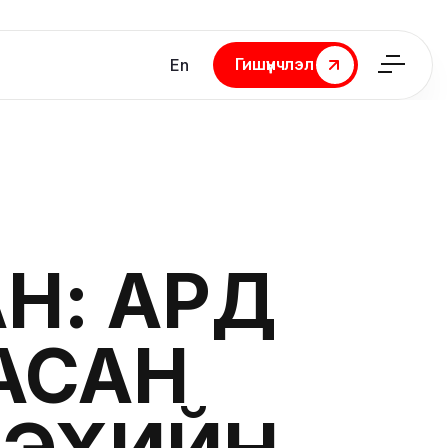
Гишүүнчлэл
En
Гишүүнчлэл
Н: АРД
АСАН