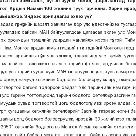
ататган хамгаалж, бүтэн зууны хөгжил, цэцэглэлтэд тэр
гол Ардын Намын 100 жилийн түүх гэрчилнэ. Харин ирээд
омьёолжээ. Эндээс ярилцлагаа эхлэх үү?
адаад гүрнүүдийн шахалт хавчлаган дор улс үндэстнийхээ тусгаа
йгуулагдаж байсан. МАН байгуулагдсан цагаасаа эхлэн улс Мо
йн эх орончдын тэмцлийг удирдан манлайлж ирсэн түүхтэй. Тийм
Нам, Монгол ардын намын гишүүдийн түүх төдийгүй Монголын ард түмн
хэлсэн ардчиллын үйл явц хөгжил, төлөвшилд улс төрийн ууган 
 манлайлал төлөвшилт нь улс төрийн үйл явц, ардчилал бэхж
дүнд улс төрийн ууган хүчин МАН-ын оруулсан үүрэг, хувь нэмэр их 
с оронд намууд хөгжлийн бодлогыг боловсруулж ард түмэндээ
огтвортой бөгөөд тодорхой байдаг. Улс төрийн аль нам гарч и
й улс төрийн тогтолцоонд төрийн бодлого, хөтөлбөр засгийн г
амуудын хувьд тогтвортой цогц бодлогогүй явж ирсэн алдаа, с
урт хугацааны хөгжлийн хөтөлбөрийг Засгийн газраас өргөн ба
ацааны цогц бодлого боловсруулж, ирээдүйн 30 жилийнхээ төлөв
-2050” хөгжлийн бодлого нь Монгол Улсын хөгжлийн стратеги гэ
 дарга, сайд байсан мөрдөж, хэрэгжүүлдэг байх нь өөрөө улс ор