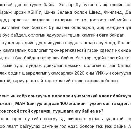
лттай даван туулж байна. Эдгээр бүс нутаг нь зүүн төвийн с
 барьж ирсэн ХБНГУ, Шинэ Зеланд болон Швед, Финланд, Да
удад орлогын шаталсан татварын тогтолцоогоор нийгмийн х
имтлалыг бий болгож бүх шатны боловсрол, эрүүл мэндийн үйлч
ш бус байдал, орлогын ядуурлын түвшин хамгийн бага байдаг.
 хувьд иргэдийн дунд явуулсан судалгаагаар эрүүл мэнд, болов
н хамгааллын бодлогыг түлхүү хэрэгжүүлээсэй гэсэн хүлээлт их ө
рч, тэгш бус байдал газар авч байна. Улс төр, эдийн засгийн т
гахын тулд дундаж давхрааг дэмжих, орлогын ялгааг багасга
лах бодит шаардлагыг ухамсарлаж 2020 оны УИХ-ын сонгуули
штай, хариуцлагатай хэрэгжүүлэхийн төлөө ажиллах болно.
ентын хоёр сонгуульд дараалан үнэмлэхүй ялалт байгуулсны
амжилт, МАН байгуулагдсан 100 жилийн түүхэн ойг тэмдэглэ
сонсгох ёстой сургамж, туршлага юу байна вэ?
лон орон нутгийн сонгуульд шинжлэх ухааны үндэстэй, с
о ялалт байгуулах хамгийн гол үндэс болсон гэж үзэж байна. 