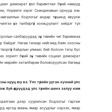
оциал демократ үзэл баримтлал бүхий намууд
ни, Норвеги зэрэг Скандинавын орнууд юм.
амгааллын бодлогыг өндөр түвшинд явуулж
илгээ үнэ төлбөргүй зохицуулалт хийдэг тул
сролын салбаруудад зүүн төвийн чиг баримжаа
ндөр байдаг. Нөгөө талаар нийгэмд баян хоосны
огтворгүй байдлын улмаас бий болсон тэгш бус
х зорилт бүхий зүүн төвийн социал демократ
йн мөрийн хөтөлбөрөө боловсруулсан бөгөөд
 нууц юу вэ. Улс төрийн ууган хүчний улс
ж буй өдрүүдэд улс төрийн шинэ залуу нам
удалгаан дээр суурилсан бодлогыг гаргаж
Ард иргэд маань ямар асуудлыг хэрхэн, ямар