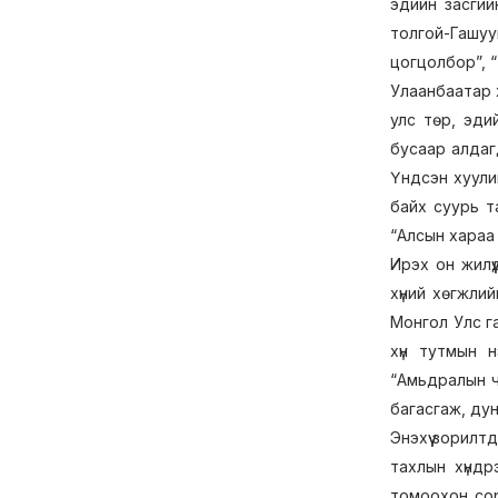
эдийн засгий
толгой-Гашу
цогцолбор”, “
Улаанбаатар 
улс төр, эди
бусаар алдаг
Үндсэн хуули
байх суурь т
“Алсын хараа 
Ирэх он жилү
хүний хөгжли
Монгол Улс га
хүн тутмын 
“Амьдралын ч
багасгаж, дун
Энэхүү зорилт
тахлын хүндр
томоохон сор