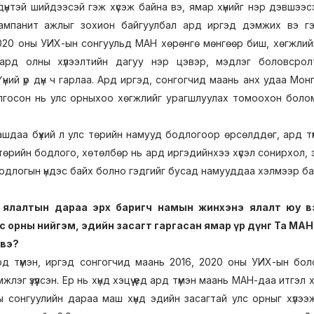
 дүнтэй шийдээсэй гэж хүсэж байна вэ, ямар хүнийг нэр дэвшээс
кампанит ажлыг зохион байгуулбал ард иргэд дэмжих вэ г
020 оны УИХ-ын сонгуульд МАН хөрөнгө мөнгөөр биш, хөгжлий
ард олны хүлээлтийн дагуу нэр цэвэр, мэдлэг боловсрол
Үүний үр дүн ч гарлаа. Ард иргэд, сонгогчид маань анх удаа М
госон нь улс орныхоо хөгжлийг урагшлуулах томоохон болом
ашдаа бүхий л улс төрийн намууд бодлогоор өрсөлддөг, ард тү
 төрийн бодлого, хөтөлбөр нь ард иргэдийнхээ хүсэл сонирхол,
одлогын үндэс байх болно гэдгийг бусад намууддаа хэлмээр ба
н ялалтын дараа эрх баригч намын жинхэнэ ялалт юу в
с орны нийгэм, эдийн засагт гаргасан ямар үр дүнг Та МА
 вэ?
д түмэн, иргэд сонгогчид маань 2016, 2020 оны УИХ-ын бо
жлэг үзүүлсэн. Ер нь хүнд хэцүү үед ард түмэн маань МАН-даа итгэл
 сонгуулийн дараа маш хүнд эдийн засагтай улс орныг хүлээ