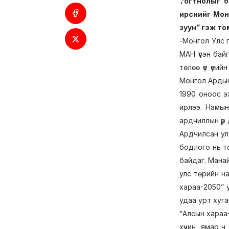
тогтнолыг б
ирснийг Мон
зуун” гэж т
-Монгол Улс г
МАН үүсэн ба
төлөө үе үеи
Монгол Ардын 
1990 оноос э
ирлээ. Намын
ардчиллын үр 
Ардчилсан ул
бодлого нь т
байдаг. Мана
улс төрийн н
хараа-2050” 
удаа урт хуг
“Алсын хараа
хүчин, ямар ч