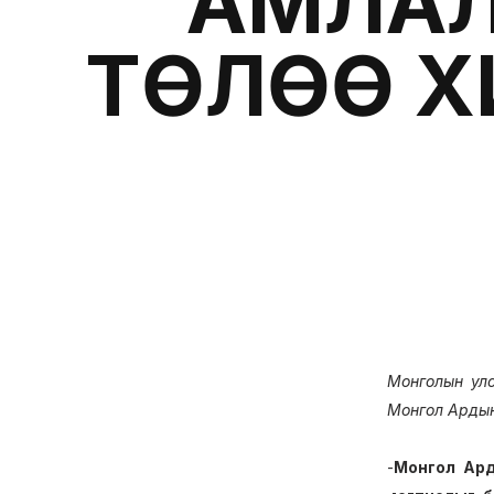
АМЛАЛ
ТӨЛӨӨ Х
Монголын улс
Монгол Арды
-
Монгол Ард