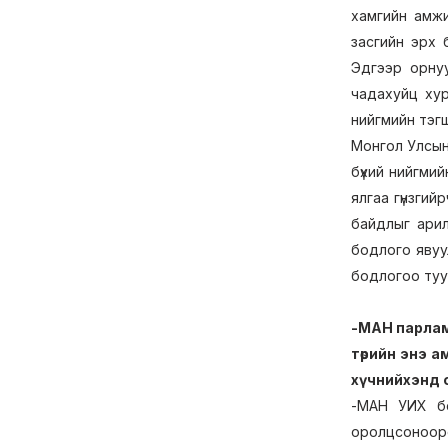
хамгийн амжи
засгийн эрх
Эдгээр орну
чадахуйц хур
нийгмийн тэг
Монгол Улсын
бүхий нийгмий
ялгаа гүнзгий
байдлыг арил
бодлого явуу
бодлогоо туу
-МАН парлам
төрийн энэ 
хүчнийхэнд 
-МАН УИХ бо
оролцсонооро