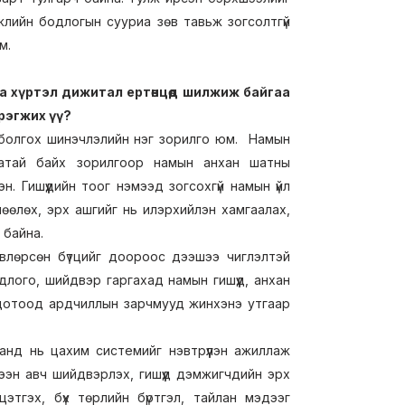
жлийн бодлогын сууриа зөв тавьж зогсолтгүй
м.
а хүртэл дижитал ертөнцөд шилжиж байгаа
эрэгжих үү?
 болгох шинэчлэлийн нэг зорилго юм. Намын
лцаатай байх зорилгоор намын анхан шатны
. Гишүүдийн тоог нэмээд зогсохгүй намын үйл
өөлөх, эрх ашгийг нь илэрхийлэн хамгаалах,
 байна.
лөрсөн бүтцийг доороос дээшээ чиглэлтэй
лого, шийдвэр гаргахад намын гишүүд, анхан
 дотоод ардчиллын зарчмууд жинхэнэ утгаар
анд нь цахим системийг нэвтрүүлэн ажиллаж
лээн авч шийдвэрлэх, гишүүд дэмжигчдийн эрх
цэтгэх, бүх төрлийн бүртгэл, тайлан мэдээг