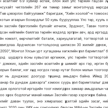
н өсөлтийг 6.9 хувиар өсгөж, олон жил улс төржин гацсан Зүү
унсухайт чиглэлийн 267 км төмөр замыг монголчууд өөрсдө
Төв цэвэрлэх байгууламж” баригдаж, “Хийн хоолой”–н томоохон 
хотын агаарын бохирдлыг 50 хувь буурууллаа. Улс төр, хууль хя
йн засгийн бүлэглэлийн булхайг илчилж, Эрдэнэт, Таван толг
дсан нийгмийн баялгаа төрийн мэдэлд эргүүлэн авч, ард иргэдд
йн нэмэлт, өөрчлөлтийг баталж, хариуцлагатай, тогтвортой з
авигдлаа. Ардчилсан тогтолцоонд шилжсэн 30 жилийг дүгнэж,
2050”, Монгол Улсын урт хугацааны хөгжлийн үзэл баримтлал” ба
үдэд шударга ёсны хувьсгал өргөжиж, улс төрийн тогтвортой б
йг дэмжих, эдийн засгийн өсөлтийн үр шимийг өрх гэр, иргэн бү
зрын баялаг, нэг хүнд ногдох газар нутаг болон малын тоогоор 
нэг нь дунджаас доогуур түвшинд амьдарч байна. Иймд 2
анар ба дундаж давхарга” хэмээх суурь үзэл баримтлалыг дэвш
даж орлоготой иргэдийн тоог нэмэгдүүлэх замаар амьдралын чан
доо хүрэх бодлогыг манай намын Засгийн газар хэрэгжүүлж байна
элийг даван туулах, энэ хямралаас үүдэлтэй эдийн засаг, н
илт 2020 оны УИХ-ын сонгуулиар бүрдсэн МАН-ын Засгийн газ