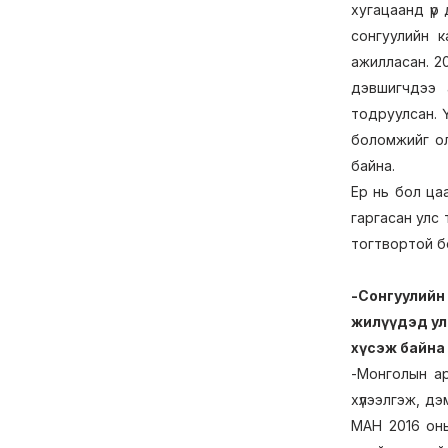
хугацаанд үр
сонгуулийн 
ажилласан. 2
дэвшигчдээ 
тодруулсан. 
боломжийг ол
байна.
Ер нь бол ца
гаргасан улс
тогтвортой б
-Сонгуулий
жилүүдэд ул
хүсэж байна
-Монголын ар
хүлээлгэж, дэм
МАН 2016 оны