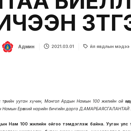
ТАА БИЕЛҮҮ
ИЧЭЭН ЗҮТГ
Админ
2021.03.01
Үйл явдлын мэдээ
 төрийн ууган хүчин, Монгол Ардын Намын 100 жилийн ой өнөөд
н Намын Ерөнхий нарийн бичгийн дарга Д.АМАРБАЯСГАЛАНТАЙ 
ын Нам 100 жилийн ойгоо тэмдэглэж байна. Ууган улс т