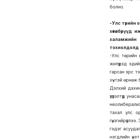
болно.
-Улс төрийн
хөтөлбөрүүд
халамжийн 
тохиолдолд ц
-Улс төрийн 
жилүүдэд эди
гарсан эрс тэ
хүчтэй өрнөж 
Дэлхий дахин
үзүүлэлтүүд у
неолиберализ
тахал улс о
гүнзгийрүүлл
гэдэг асууда
нэгдлийн үнэ