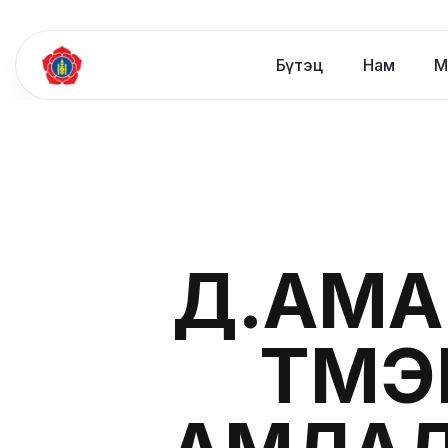
Бүтэц
Нам
М
Д.АМА
ТҮМ