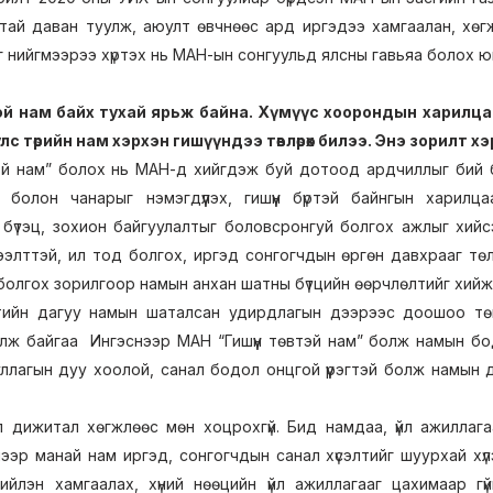
тай даван туулж, аюулт өвчнөөс ард иргэдээ хамгаалан, хөг
нг нийгмээрээ хүртэх нь МАН-ын сонгуульд ялсны гавьяа болох ю
тэй нам байх тухай ярьж байна. Хүмүүс хоорондын харилца
улс төрийн нам хэрхэн гишүүндээ төвлөрөх билээ. Энэ зорилт х
втэй нам” болох нь МАН-д хийгдэж буй дотоод ардчиллыг бий
оо болон чанарыг нэмэгдүүлэх, гишүүн бүртэй байнгын хари
 бүтэц, зохион байгуулалтыг боловсронгуй болгох ажлыг хийсэн
ээлттэй, ил тод болгох, иргэд сонгогчдын өргөн давхрааг төл
болгох зорилгоор намын анхан шатны бүтцийн өөрчлөлтийг хийж
тийн дагуу намын шаталсан удирдлагын дээрээс доошоо төв
лж байгаа Ингэснээр МАН “Гишүүн төвтэй нам” болж намын бод
ллагын дуу хоолой, санал бодол онцгой үүрэгтэй болж намын
 дижитал хөгжлөөс мөн хоцрохгүй. Бид намдаа, үйл ажиллага
нээр манай нам иргэд, сонгогчдын санал хүсэлтийг шуурхай хү
ийлэн хамгаалах, хүний нөөцийн үйл ажиллагааг цахимаар гүй