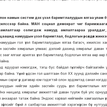
 олон намын систем дэх үзэл баримтлалуудын ялгаа улам б
 ижилссээр байна. МАН социал демократ чиг баримжааг
амлалтаар солигдож намууд амлалтаараа уралддаг,
аашид намуудын үзэл баримтлал, бодлогын өрсөлдөөн жинхэн
намуудын гол үзэл баримтлалуудын ялгаа багасч, ижилсэх хан
йн засгийн хямралын улмаас дэлхий дахинд хямралыг даван 
с зааг ялгааг арилгах үзэл баримтлалд бодлогын ялгаа өөр өөр 
байна.
д ядуурал нэмэгдэж, тэгш бус байдал гүнзгийрч байгаагийн 
насаар байна. Үүний үндсэн гол шалтгаан бол ХХ зуунд дэлхийн с
мын сөрөг үр дагавар юм гэдэгтэй олон эрдэмтэд санал нэгддэ
рнуудын нийгэм эдийн засгийн суурь үзэл баримтлалын ял
ээ. Энэ нөхцөлд хямралыг амжилттай даван туулж буй улс орнуу
л анхаарал татаж байна. Эндээс харвал нийгмийн хамгааллын үзэ
т зүйлсийг бүхий л салбартаа амжилттай хэрэгжүүлсэн бүс нутг