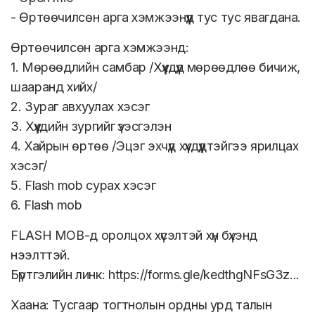
- Өртөөчилсөн арга хэмжээнүүд тус тус явагдана.
Өртөөчилсөн арга хэмжээнд:
1. Мөрөөдлийн самбар /Хүүхдүүд мөрөөдлөө бичиж,
шааранд хийх/
2. Зураг авхуулах хэсэг
3. Хүүхдийн зургийг үзэсгэлэн
4. Хайрын өртөө /Эцэг эхчүүд хүүхдүүдтэйгээ ярилцах
хэсэг/
5. Flash mob сурах хэсэг
6. Flash mob
FLASH MOB-д оролцох хүсэлтэй хүн бүхэнд
нээлттэй.
Бүртгэлийн линк:
https://forms.gle/kedthgNFsG3z...
Хаана: Тусгаар тогтнолын ордны урд талын