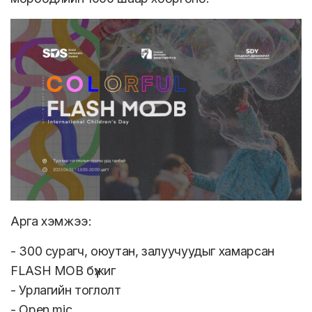
Арга хэмжээ:
- 300 сурагч, оюутан, залуучуудыг хамарсан
FLASH MOB бүжиг
- Урлагийн тоглолт
- Open mic