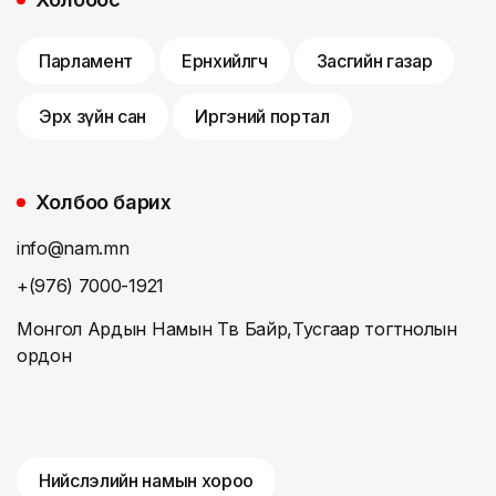
Парламент
Ерөнхийлөгч
Засгийн газар
Эрх зүйн сан
Иргэний портал
Холбоо барих
info@nam.mn
+(976) 7000-1921
Монгол Ардын Намын Төв Байр,Тусгаар тогтнолын
ордон
Нийслэлийн намын хороо