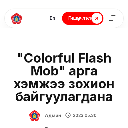
En
Гишүүнчлэл
Гишүүнчлэл
"Colorful Flash
Mob" арга
хэмжээ зохион
байгуулагдана
Админ
2023.05.30