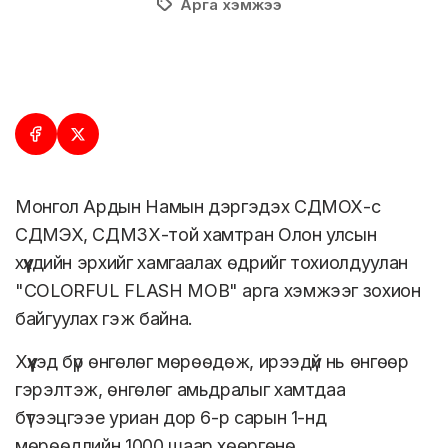
Арга хэмжээ
Монгол Ардын Намын дэргэдэх СДМОХ-с
СДМЭХ, СДМЗХ-той хамтран Олон улсын
хүүхдийн эрхийг хамгаалах өдрийг тохиолдуулан
"COLORFUL FLASH MOB" арга хэмжээг зохион
байгуулах гэж байна.
Хүүхэд бүр өнгөлөг мөрөөдөж, ирээдүй нь өнгөөр
гэрэлтэж, өнгөлөг амьдралыг хамтдаа
бүтээцгээе уриан дор 6-р сарын 1-нд
мөрөөдлийн 1000 шаар хөөргөнө.