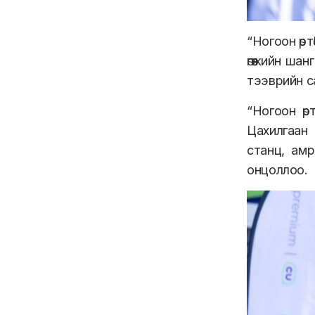
“Ногоон өр
өгөөжийн ш
тээврийн с
“Ногоон ө
Цахилгаан 
станц, амр
онцоллоо.