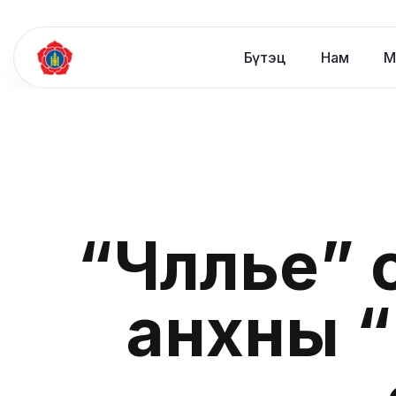
Бүтэц
Нам
М
“Чөлөөлье
анхны “Н