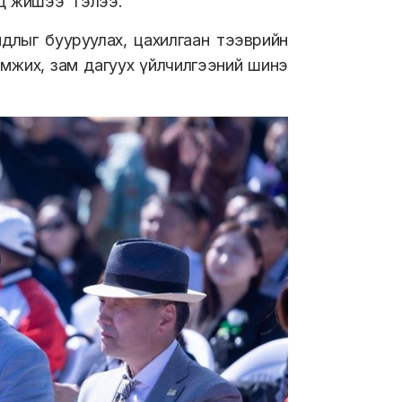
од жишээ” гэлээ.
йдлыг бууруулах, цахилгаан тээврийн
эмжих, зам дагуух үйлчилгээний шинэ