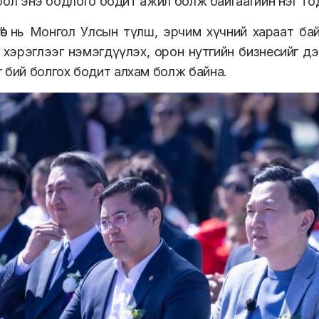
өө бол энэ бодлого бодит ажил болж байгаагийн нэг т
төө” нь Монгол Улсын түлш, эрчим хүчний хараат ба
 хэрэглээг нэмэгдүүлэх, орон нутгийн бизнесийг д
 бий болгох бодит алхам болж байна.