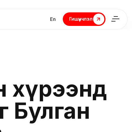
Гишүүнчлэл
En
Гишүүнчлэл
ын хүрээнд
-г Булган