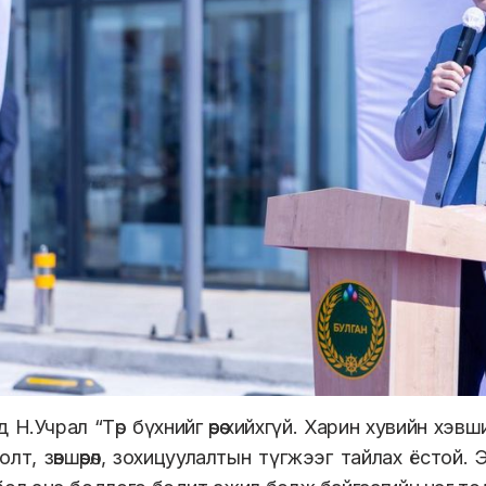
д Н.Учрал “Төр бүхнийг өөрөө хийхгүй. Харин хувийн хэв
олт, зөвшөөрөл, зохицуулалтын түгжээг тайлах ёстой. Э