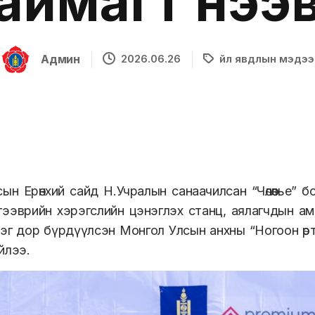
аймагт нээ
Админ
2026.06.26
Үйл явдлын мэдээ
ын Ерөнхий сайд Н.Учралын санаачилсан “Чөлөөлье”
тээврийн хэрэгслийн цэнэглэх станц, аялагчдын ам
эг дор бүрдүүлсэн Монгол Улсын анхны “Ногоон өртө
йлээ.