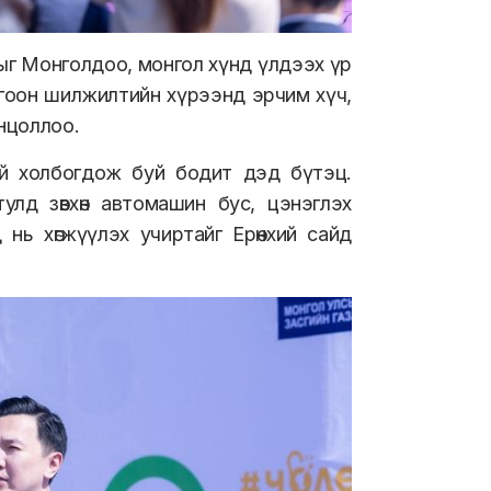
рыг Монголдоо, монгол хүнд үлдээх үр
ногоон шилжилтийн хүрээнд эрчим хүч,
нцоллоо.
эй холбогдож буй бодит дэд бүтэц.
улд зөвхөн автомашин бус, цэнэглэх
 нь хөгжүүлэх учиртайг Ерөнхий сайд