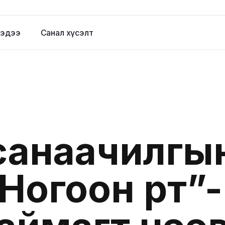
эдээ
Санал хүсэлт
” санаачилг
огоон өртөө”