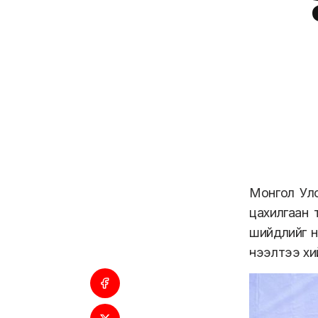
Монгол Улс
цахилгаан 
шийдлийг н
нээлтээ хи