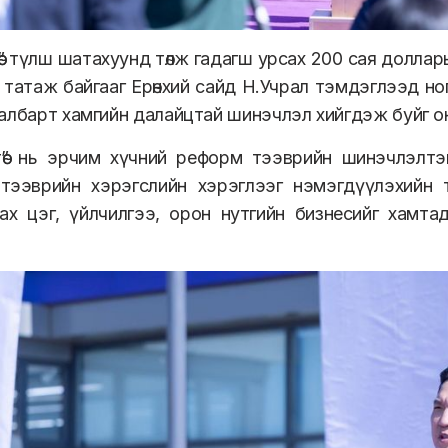
төө” түлш шатахуунд төлж гадагш урсах 200 сая долла
анг татаж байгааг Ерөнхий сайд Н.Учрал тэмдэглээд 
албарт хамгийн далайцтай шинэчлэл хийгдэж буйг о
ртөө” нь эрчим хүчний реформ тээврийн шинэчлэлт
тээврийн хэрэгслийн хэрэглээг нэмэгдүүлэхийн т
ах цэг, үйлчилгээ, орон нутгийн бизнесийг хамтад