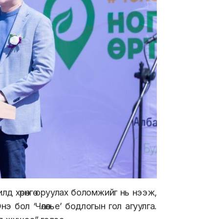
шилд хөрөнгө оруулах боломжийг нь нээж,
нэ бол ‘Чөлөөлье’ бодлогын гол агуулга.