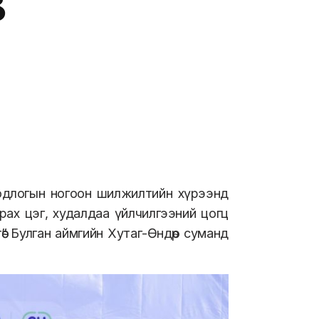
в
 бодлогын ногоон шилжилтийн хүрээнд
рах цэг, худалдаа үйлчилгээний цогц
ө” Булган аймгийн Хутаг-Өндөр суманд