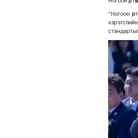
Ногоон өрт
“Ногоон өр
хэрэгслийн
стандартыг