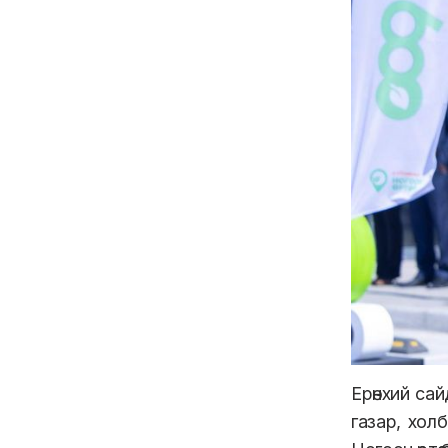
Ерөнхий сай
газар, холб