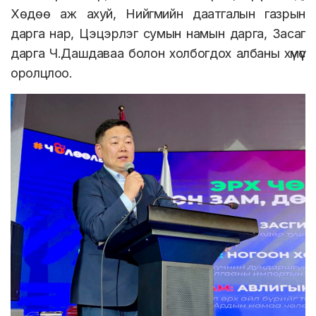
Хөдөө аж ахуй, Нийгмийн даатгалын газрын
дарга нар, Цэцэрлэг сумын намын дарга, Засаг
дарга Ч.Дашдаваа болон холбогдох албаны хүмүүс
оролцлоо.