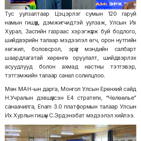
Тус уулзалтаар Цэцэрлэг сумын 120 гаруй
намын гишүүд, дэмжигчидтэй уулзаж, Улсын Их
Хурал, Засгийн газраас хэрэгжүүлж буй бодлого,
шийдвэрийн талаар мэдээлэл өгч, орон нутгийн
хөгжил, боловсрол, эрүүл мэндийн салбарт
шаардлагатай хөрөнгө оруулалт, шийдвэрлэх
асуудлууд болон ахмад настны тэтгэвэр,
тэтгэмжийн талаар санал солилцлоо.
Мөн МАН-ын дарга, Монгол Улсын Ерөнхий сайд
Н.Учралын дэвшүүлсэн Е4 стратеги, “Чөлөөлье”
санаачилга, Enam 3.0 платформын талаар Улсын
Их Хурлын гишүүн С.Эрдэнэбат мэдээлэл хийлээ.