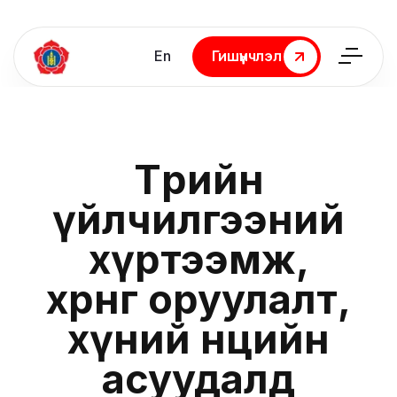
En
Гишүүнчлэл
Гишүүнчлэл
Төрийн
үйлчилгээний
хүртээмж,
хөрөнгө оруулалт,
хүний нөөцийн
асуудалд