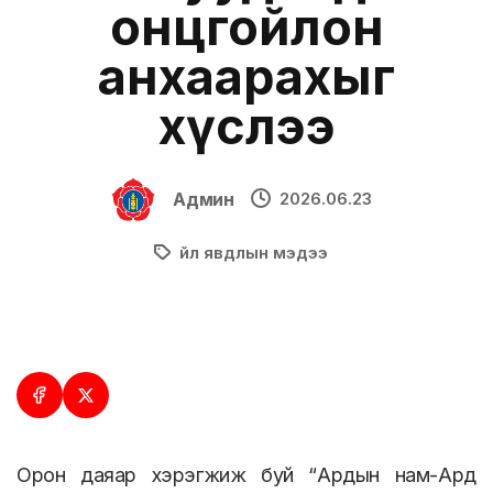
онцгойлон
анхаарахыг
хүслээ
Админ
2026.06.23
Үйл явдлын мэдээ
Орон даяар хэрэгжиж буй “Ардын нам-Ард