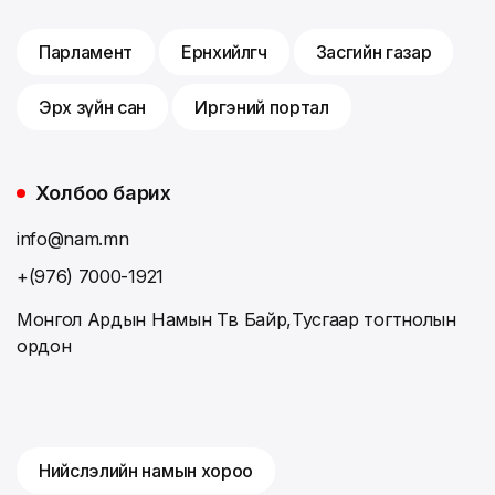
Парламент
Ерөнхийлөгч
Засгийн газар
Эрх зүйн сан
Иргэний портал
Холбоо барих
info@nam.mn
+(976) 7000-1921
Монгол Ардын Намын Төв Байр,Тусгаар тогтнолын
ордон
Нийслэлийн намын хороо