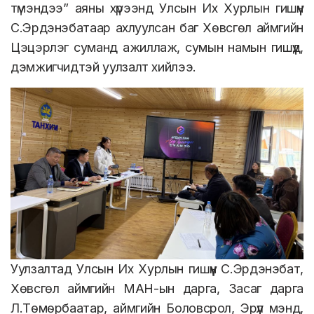
түмэндээ” аяны хүрээнд Улсын Их Хурлын гишүүн
С.Эрдэнэбатаар ахлуулсан баг Хөвсгөл аймгийн
Цэцэрлэг суманд ажиллаж, сумын намын гишүүд,
дэмжигчидтэй уулзалт хийлээ.
Уулзалтад Улсын Их Хурлын гишүүн С.Эрдэнэбат,
Хөвсгөл аймгийн МАН-ын дарга, Засаг дарга
Л.Төмөрбаатар, аймгийн Боловсрол, Эрүүл мэнд,