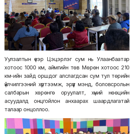
Уулзалтын үеэр Цэцэрлэг сум нь Улаанбаатар
хотоос 1000 км, аймгийн төв Мөрөн хотоос 210
км-ийн зайд оршдог алслагдсан сум тул төрийн
үйлчилгээний хүртээмж, эрүүл мэнд, боловсролын
салбарын хөрөнгө оруулалт, хүний нөөцийн
асуудалд онцгойлон анхаарах шаардлагатай
талаар онцоллоо.