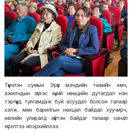
Түүнчлэн сумын Эрүүл мэндийн төвийн эмч,
ажилчдын зүгээс хүний нөөцийн дутагдал нэн
тэргүүнд тулгамдаж буй асуудал болсон талаар
хэлж, мөн барилгын нөхцөл байдал хуучирч,
өвлийн улиралд хүйтэн байдаг талаар санал
хүсэлтээ илэрхийллээ.