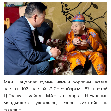
Мөн Цэцэрлэг сумын намын хорооны ахмад
настан 103 настай Э.Сосорбарам, 87 настай
Ц.Гаалиа гуайнд МАН-ын дарга Н.Учралын
мэндчилгээг уламжлан, санал хүсэлтийг нь
сонслоо.