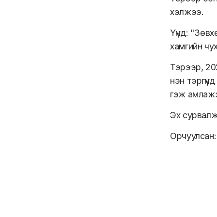
хэлжээ.
Үүнд: "Зөвх
хамгийн чу
Тэрээр, 20
нэн тэргүүн
гэж амлаж
Эх сурвал
Орчуулсан