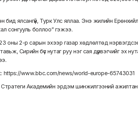
өн бид ялсангүй, Турк Улс яллаа. Энэ жилийн Ерөнхийл
хал сонгууль боллоо” гэжээ.
23 оны 2-р сарын эхээр газар хөдлөлтөд нэрвэгдсэн
д тавьж, Сирийн бүс нутаг руу нэг сая дүрвэгчийг эх 
ээ.
ж:
https://www.bbc.com/news/world-europe-65743031
: Стратеги Академийн эрдэм шинжилгээний ажилтан