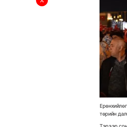
Ерөнхийлөг
төрийн дал
Тэрээр сон