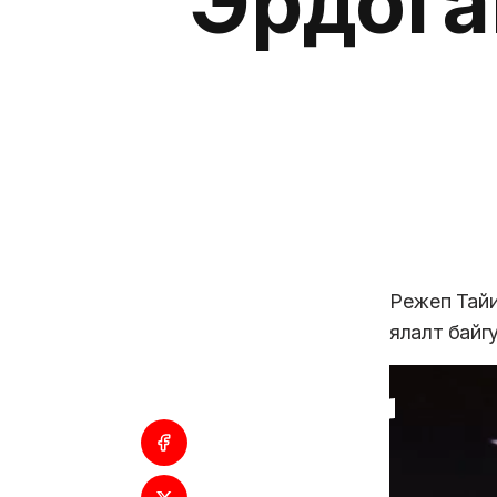
Эрдога
Режеп Тайи
ялалт байг