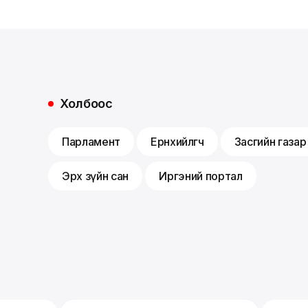
Холбоос
Парламент
Ерөнхийлөгч
Засгийн газар
Эрх зүйн сан
Иргэний портал