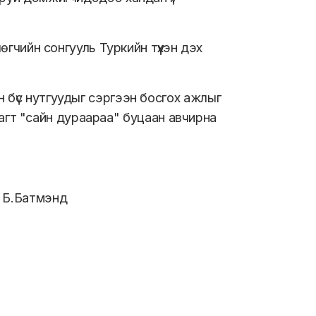
өгчийн сонгууль Туркийн түүхэн дэх
 бүс нутгуудыг сэргээн босгох ажлыг
нутагт "сайн дураараа" буцаан авчирна
 Б.Батмэнд