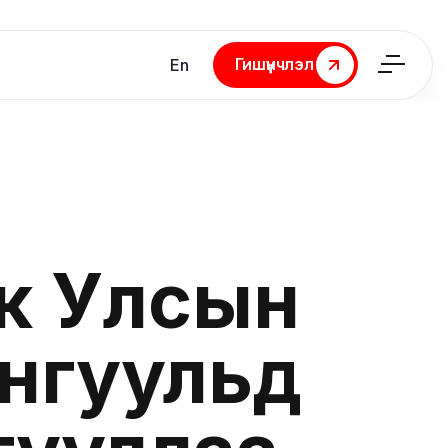
Гишүүнчлэл
En
Гишүүнчлэл
рк Улсын
нгуульд