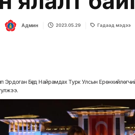
н ялалт бай
Админ
2023.05.29
Гадаад мэдээ
п Эрдоган Бүгд Найрамдах Турк Улсын Ерөнхийлөгчи
уулжээ.