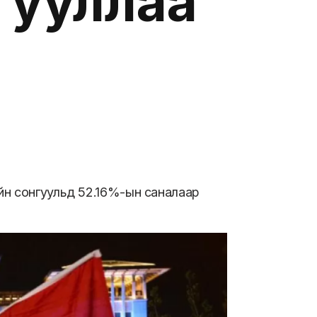
гууллаа
йн сонгуульд 52.16%-ын саналаар