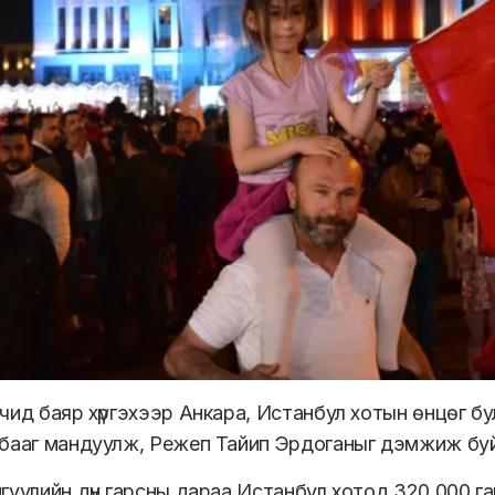
чид баяр хүргэхээр Анкара, Истанбул хотын өнцөг бу
бааг мандуулж, Режеп Тайип Эрдоганыг дэмжиж буй
гуулийн дүн гарсны дараа Истанбул хотод 320,000 г