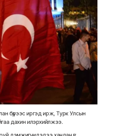
лан бүрээс иргэд ирж, Турк Улсын
гаа дахин илэрхийлжээ.
аруй дэмжигчидэдээ хандан үг