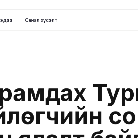
эдээ
Санал хүсэлт
йрамдах Ту
йлөгчийн со