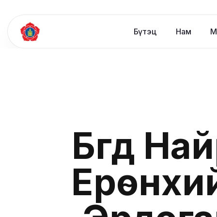
Бүтэц
Нам
М
Бүгд На
Ерөнхи