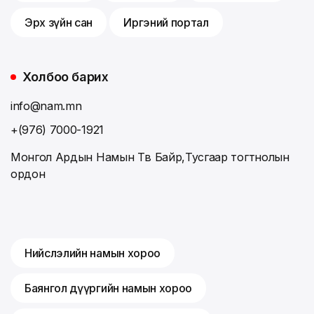
Эрх зүйн сан
Иргэний портал
Холбоо барих
info@nam.mn
+(976) 7000-1921
Монгол Ардын Намын Төв Байр,Тусгаар тогтнолын
ордон
Нийслэлийн намын хороо
Баянгол дүүргийн намын хороо