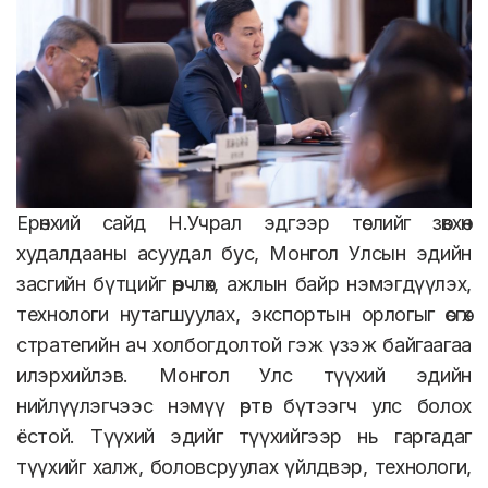
Ерөнхий сайд Н.Учрал эдгээр төслийг зөвхөн
худалдааны асуудал бус, Монгол Улсын эдийн
засгийн бүтцийг өөрчлөх, ажлын байр нэмэгдүүлэх,
технологи нутагшуулах, экспортын орлогыг өсгөх
стратегийн ач холбогдолтой гэж үзэж байгаагаа
илэрхийлэв. Монгол Улс түүхий эдийн
нийлүүлэгчээс нэмүү өртөг бүтээгч улс болох
ёстой. Түүхий эдийг түүхийгээр нь гаргадаг
түүхийг халж, боловсруулах үйлдвэр, технологи,