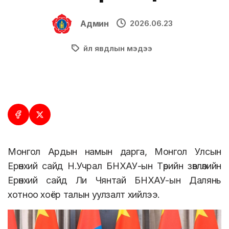
Админ
2026.06.23
Үйл явдлын мэдээ
Монгол Ардын намын дарга, Монгол Улсын
Ерөнхий сайд Н.Учрал БНХАУ-ын Төрийн зөвлөлийн
Ерөнхий сайд Ли Чянтай БНХАУ-ын Далянь
хотноо хоёр талын уулзалт хийлээ.