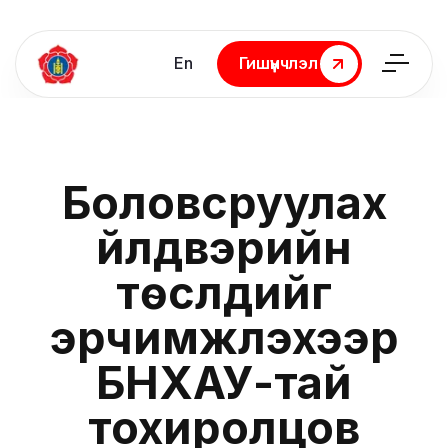
En
Гишүүнчлэл
Гишүүнчлэл
Боловсруулах
үйлдвэрийн
төслүүдийг
эрчимжүүлэхээр
БНХАУ-тай
тохиролцов