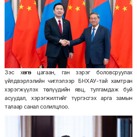
Зэс хөнгөн цагаан, ган зэрэг боловсруулах
үйлдвэрлэлийн чиглэлээр БНХАУ-тай хамтран
хэрэгжүүлэх төслүүдийн явц, тулгамдаж буй
асуудал, хэрэгжилтийг түргэсгэх арга замын
талаар санал солилцлоо.