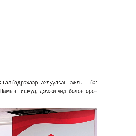
.Галбадрахаар ахлуулсан ажлын баг
Намын гишүүд, дэмжигчид болон орон