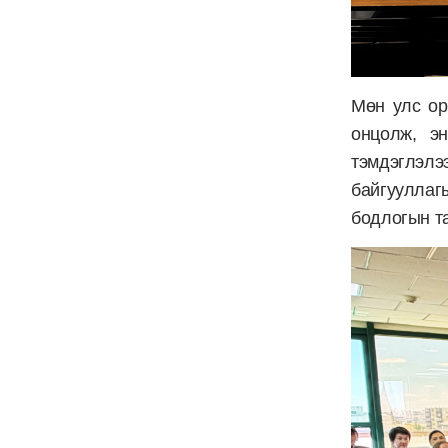
Мөн улс ор
онцолж, э
тэмдэглэлэ
байгууллаг
бодлогын та