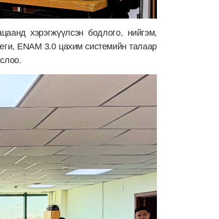
аанд хэрэгжүүлсэн бодлого, нийгэм,
теги, ENAM 3.0 цахим системийн талаар
нслоо.