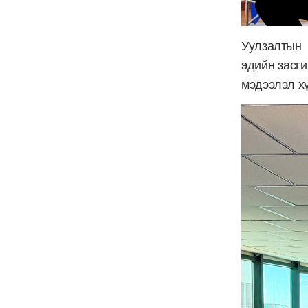
Уулзалтын 
эдийн засг
мэдээлэл хү