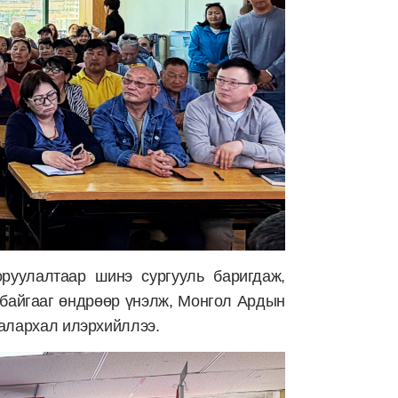
руулалтаар шинэ сургууль баригдаж,
байгааг өндрөөр үнэлж, Монгол Ардын
алархал илэрхийллээ.