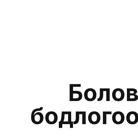
Бүтэц
Нам
М
Болов
бодлогоо