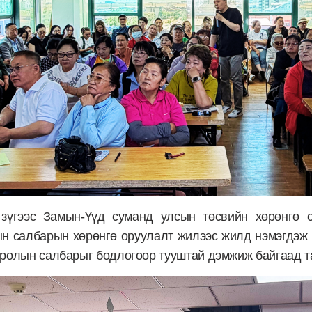
зүгээс Замын-Үүд суманд улсын төсвийн хөрөнгө о
н салбарын хөрөнгө оруулалт жилээс жилд нэмэгдэж 
ролын салбарыг бодлогоор тууштай дэмжиж байгаад т