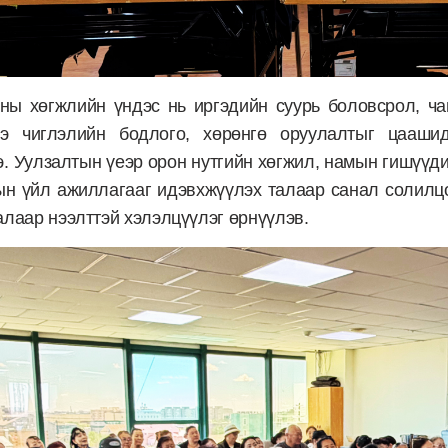
ны хөгжлийн үндэс нь иргэдийн суурь боловсрол, ча
нэ чиглэлийн бодлого, хөрөнгө оруулалтыг цааши
э. Уулзалтын үеэр орон нутгийн хөгжил, намын гишүүд
ын үйл ажиллагааг идэвхжүүлэх талаар санал солилц
лаар нээлттэй хэлэлцүүлэг өрнүүлэв.