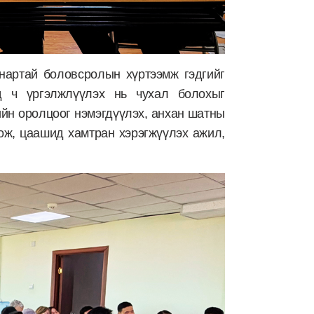
нартай боловсролын хүртээмж гэдгийг
д ч үргэлжлүүлэх нь чухал болохыг
ийн оролцоог нэмэгдүүлэх, анхан шатны
ож, цаашид хамтран хэрэгжүүлэх ажил,