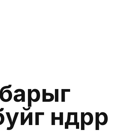
Гишүүнчлэл
En
Гишүүнчлэл
лбарыг
г өндрөөр