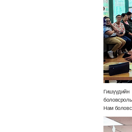
Гишүүдийн 
боловсролы
Нам боловс