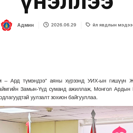
үнэллээ
Админ
2026.06.29
Үйл явдлын мэдээ
м – Ард түмэндээ” аяны хүрээнд УИХ-ын гишүүн Ж
аймгийн Замын-Үүд суманд ажиллаж, Монгол Ардын 
рдлагуудтай уулзалт зохион байгууллаа.