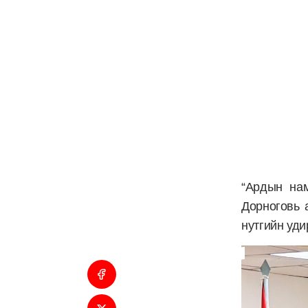
“Ардын на
Дорноговь 
нутгийн уди