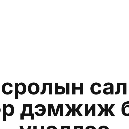
эдээ
Санал хүсэлт
сролын са
р дэмжиж буй