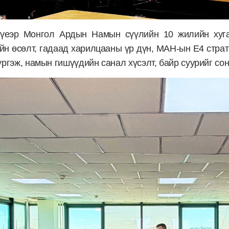
үеэр Монгол Ардын Намын сүүлийн 10 жилийн хугац
ийн өсөлт, гадаад харилцааны үр дүн, МАН-ын E4 стра
ргэж, намын гишүүдийн санал хүсэлт, байр суурийг со