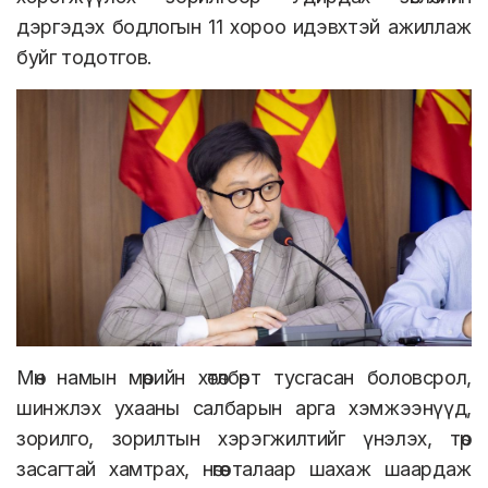
дэргэдэх бодлогын 11 хороо идэвхтэй ажиллаж
буйг тодотгов.
Мөн намын мөрийн хөтөлбөрт тусгасан боловсрол,
шинжлэх ухааны салбарын арга хэмжээнүүд,
зорилго, зорилтын хэрэгжилтийг үнэлэх, төр
засагтай хамтрах, нөгөө талаар шахаж шаардаж