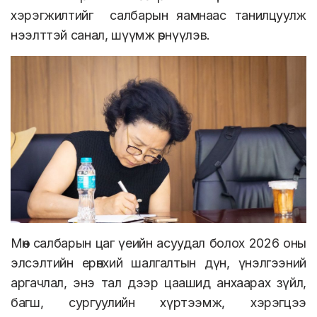
хэрэгжилтийг салбарын яамнаас танилцуулж
нээлттэй санал, шүүмж өрнүүлэв.
Мөн салбарын цаг үеийн асуудал болох 2026 оны
элсэлтийн ерөнхий шалгалтын дүн, үнэлгээний
аргачлал, энэ тал дээр цаашид анхаарах зүйл,
багш, сургуулийн хүртээмж, хэрэгцээ