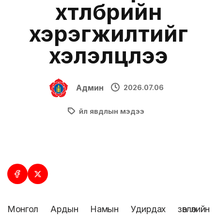
хөтөлбөрийн
хэрэгжилтийг
хэлэлцлээ
Админ
2026.07.06
Үйл явдлын мэдээ
Монгол Ардын Намын Удирдах зөвлөлийн