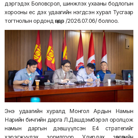
дэргэдэх Боловсрол, шинжлэх ухааны бодлогын
хорооны ес дэх удаагийн нэгдсэн хурал Тусгаар
тогтнолын ордонд өнөөдөр /2026.07.06/ боллоо.
Энэ удаагийн хуралд Монгол Ардын Намын
Нарийн бичгийн дарга Л.Дашдэмбэрэл оролцож
намын даргын дэвшүүлсэн E4 стратегийг
хэрэгжүүлэх зорилгоор Удирдах зөвлөлийн