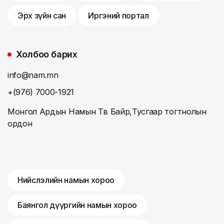
Эрх зүйн сан
Иргэний портал
Холбоо барих
info@nam.mn
+(976) 7000-1921
Монгол Ардын Намын Төв Байр,Тусгаар тогтнолын
ордон
Нийслэлийн намын хороо
Баянгол дүүргийн намын хороо