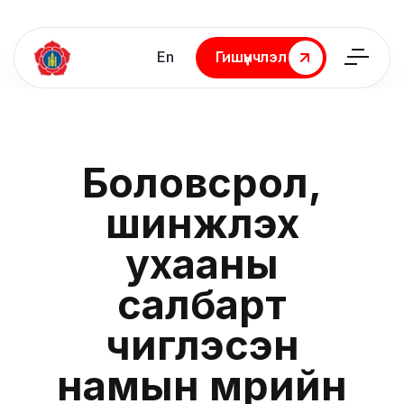
En
Гишүүнчлэл
Гишүүнчлэл
Боловсрол,
шинжлэх
ухааны
салбарт
чиглэсэн
намын мөрийн