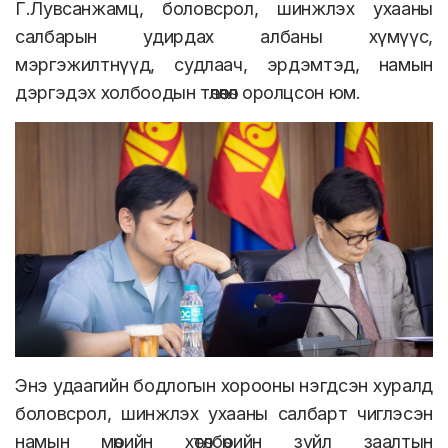
Г.Лувсанжамц, боловсрол, шинжлэх ухааны
салбарын удирдах албаны хүмүүс,
мэргэжилтнүүд, судлаач, эрдэмтэд, намын
дэргэдэх холбоодын төлөөлөл оролцсон юм.
Энэ удаагийн бодлогын хорооны нэгдсэн хуралд
боловсрол, шинжлэх ухааны салбарт чиглэсэн
намын мөрийн хөтөлбөрийн зүйл заалтын