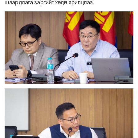
шаардлага зэргийг хөндөн ярилцлаа.