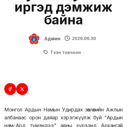
иргэд дэмжиж
байна
Админ
2026.06.30
Түүхэн товчоон
Монгол Ардын Намын Удирдах зөвлөлийн Ажлын
албанаас орон даяар хэрэгжүүлж буй “Ардын
нам-Ард түмэндээ” аяны хүрээнд Архангай