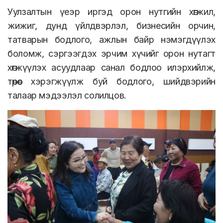
Уулзалтын үеэр иргэд орон нутгийн хөгжил,
жижиг, дунд үйлдвэрлэл, бизнесийн орчин,
татварын бодлого, ажлын байр нэмэгдүүлэх
боломж, сэргээгдэх эрчим хүчийг орон нутагт
хөгжүүлэх асуудлаар санал бодлоо илэрхийлж,
төрөөс хэрэгжүүлж буй бодлого, шийдвэрийн
талаар мэдээлэл солилцов.