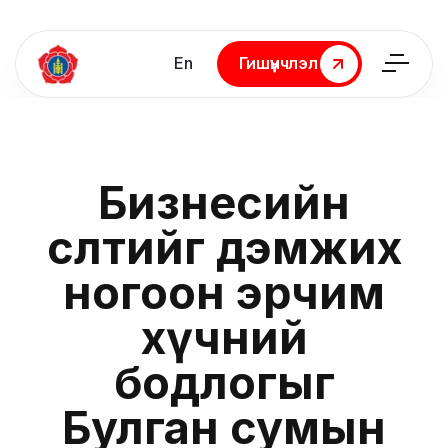
En
Гишүүнчлэл
Гишүүнчлэл
Бизнесийн
өсөлтийг дэмжих
ногоон эрчим
хүчний
бодлогыг
Булган сумын