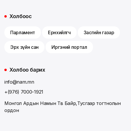
Холбоос
Парламент
Ерөнхийлөгч
Засгийн газар
Эрх зүйн сан
Иргэний портал
Холбоо барих
info@nam.mn
+(976) 7000-1921
Монгол Ардын Намын Төв Байр,Тусгаар тогтнолын
ордон