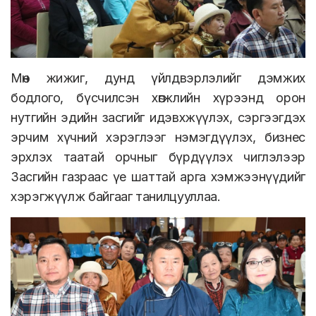
Мөн жижиг, дунд үйлдвэрлэлийг дэмжих
бодлого, бүсчилсэн хөгжлийн хүрээнд орон
нутгийн эдийн засгийг идэвхжүүлэх, сэргээгдэх
эрчим хүчний хэрэглээг нэмэгдүүлэх, бизнес
эрхлэх таатай орчныг бүрдүүлэх чиглэлээр
Засгийн газраас үе шаттай арга хэмжээнүүдийг
хэрэгжүүлж байгааг танилцууллаа.