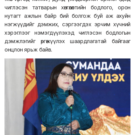
чиглэсэн татварын хөнгөлөлтийн бодлого, орон
нутагт ажлын байр бий болгож буй аж ахуйн
нэгжүүдийг дэмжих, сэргээгдэх эрчим хүчний
хэрэглээг нэмэгдүүлэхэд чиглэсэн бодлогын
дэмжлэгийг өргөжүүлэх шаардлагатай байгааг
онцлон ярьж байв.