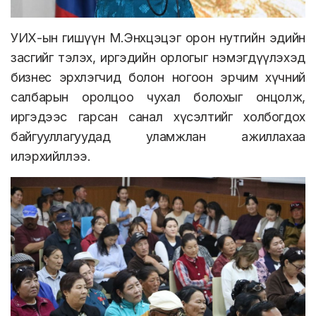
УИХ-ын гишүүн М.Энхцэцэг орон нутгийн эдийн
засгийг тэлэх, иргэдийн орлогыг нэмэгдүүлэхэд
бизнес эрхлэгчид болон ногоон эрчим хүчний
салбарын оролцоо чухал болохыг онцолж,
иргэдээс гарсан санал хүсэлтийг холбогдох
байгууллагуудад уламжлан ажиллахаа
илэрхийллээ.