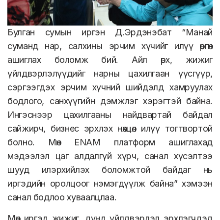
Булган сумын иргэн Д.Эрдэнэбат “Манай
суманд нар, салхины эрчим хүчийг илүү өргөн
ашиглах боломж бий. Айл өрх, жижиг
үйлдвэрлэлүүдийг нарны цахилгаан үүсгүүр,
сэргээгдэх эрчим хүчний шийдэлд хамруулах
бодлого, санхүүгийн дэмжлэг хэрэгтэй байна.
Ингэснээр цахилгааны найдвартай байдал
сайжирч, бизнес эрхлэх нөхцөл илүү тогтвортой
болно. Мөн ENAM платформ ашиглахад
мэдээлэл цаг алдалгүй хүрч, санал хүсэлтээ
шууд илэрхийлэх боломжтой байдаг нь
иргэдийн оролцоог нэмэгдүүлж байна” хэмээн
санал бодлоо хуваалцлаа.
Мөн иргэд жижиг, дунд үйлдвэрлэл эрхлэгчдэд