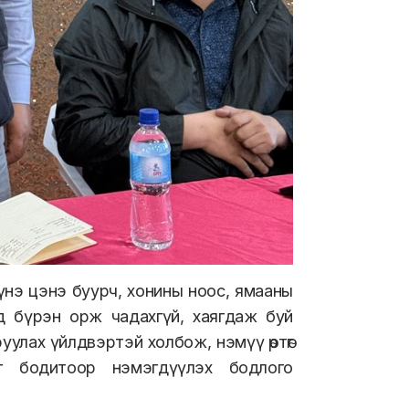
үнэ цэнэ буурч, хонины ноос, ямааны
д бүрэн орж чадахгүй, хаягдаж буй
уулах үйлдвэртэй холбож, нэмүү өртөг
г бодитоор нэмэгдүүлэх бодлого