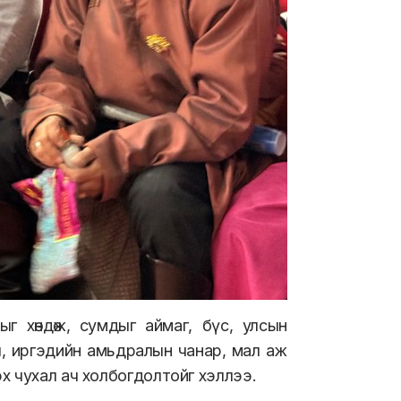
г хөндөж, сумдыг аймаг, бүс, улсын
л, иргэдийн амьдралын чанар, мал аж
х чухал ач холбогдолтойг хэллээ.