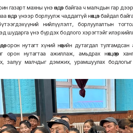
рин газарт махны үнэ өндөр байгаа ч малчдын гар дээ
аа өндөр үнээр борлуулж чаддаггүй нөхцөл байдал бай
бүтээгдэхүүний нийлүүлэлт, борлуулалтын тогтол
эд шударга үнэ бүрдэх бодлого хэрэгтэйг илэрхийл
өдөө, орон нутагт хүний нөөцийн дутагдал тулгамдсан
ыг орон нутагтаа ажиллаж, амьдрах нөхцөлөөр ха
х, залуу малчдыг дэмжих, урамшуулах бодлогыг