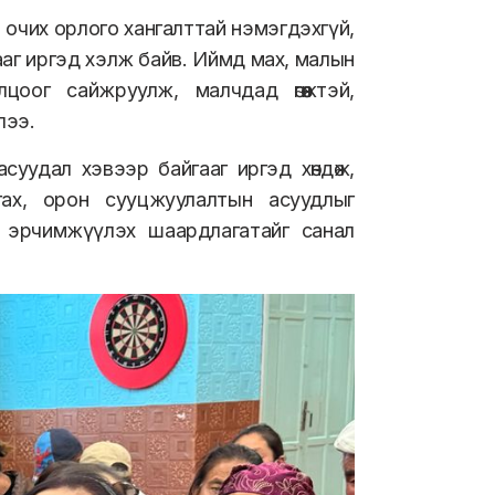
р очих орлого хангалттай нэмэгдэхгүй,
гааг иргэд хэлж байв. Иймд мах, малын
цоог сайжруулж, малчдад өгөөжтэй,
лээ.
 асуудал хэвээр байгааг иргэд хөндөж,
нгах, орон сууцжуулалтын асуудлыг
 эрчимжүүлэх шаардлагатайг санал