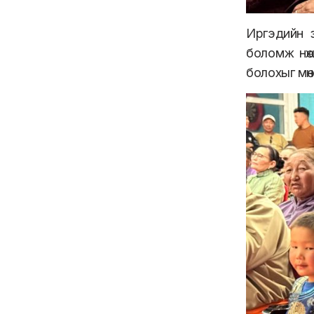
Иргэдийн з
боломж нөх
болохыг мөн