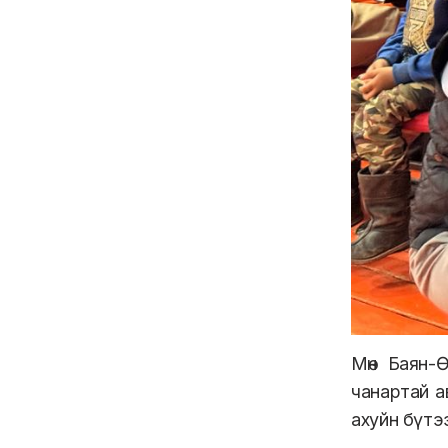
Мөн Баян-Ө
чанартай а
ахуйн бүтэ