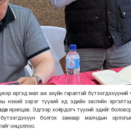
үеэр иргэд мал аж ахуйн гаралтай бүтээгдэхүүний 
ины нэхий зэрэг түүхий эд эдийн засгийн эргэлтэ
өндөн ярилцав. Эдгээр хоёрдогч түүхий эдийг боловср
 бүтээгдэхүүн болгох замаар малчдын орлогы
айг онцоллоо.