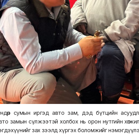
ндөр сумын иргэд авто зам, дэд бүтцийн асуудлы
вто замын сүлжээтэй холбох нь орон нутгийн хөгжи
эгдэхүүнийг зах зээлд хүргэх боломжийг нэмэгдүүлэ