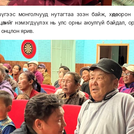
үгээс монголчууд нутагтаа эзэн байж, хөдөө орон
цөлийг нэмэгдүүлэх нь улс орны аюулгүй байдал, ор
 онцлон ярив.