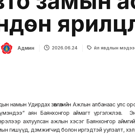
вто замын 
ндөн ярилц
Админ
2026.06.24
Үйл явдлын мэдээ
ын намын Удирдах зөвлөлийн Ажлын албанаас улс ор
үмэндээ” аян Баянхонгор аймагт үргэлжлэв.
Э
эрэлээр ахлуулсан ажлын хэсэг Баянхонгор аймгий
мын гишүүд, дэмжигчид болон иргэдтэй уулзалт, хэл