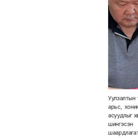
Уулзалтын 
арьс, хон
асуудлыг х
шингэсэн
шаардлагат