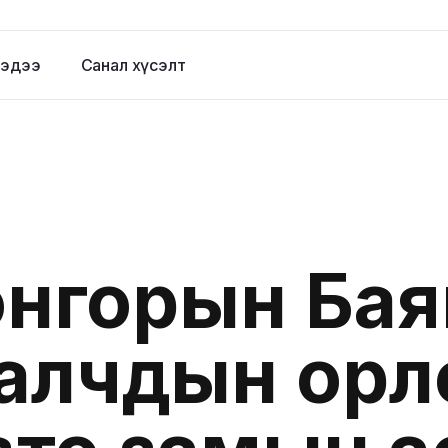
эдээ
Санал хүсэлт
нгорын Бая
алчдын орло