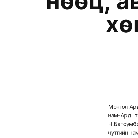
нөөц, а
хө
Монгол Ард
нам-Ард т
Н.Батсүмб
нутгийн на