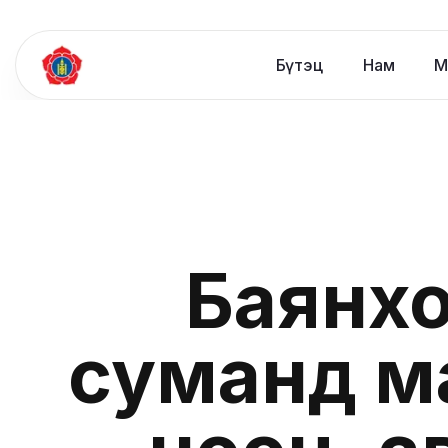
Бүтэц
Нам
М
Баянхо
суманд м