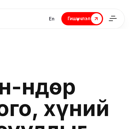
Гишүүнчлэл
En
Гишүүнчлэл
н-Өндөр
го, хүний