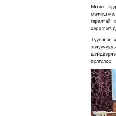
Мөн хот суу
малчид мал
гаралтай 
хэрэглэгчд
Түүнчлэн х
залуучууд
шийдвэрлэ
болголоо.