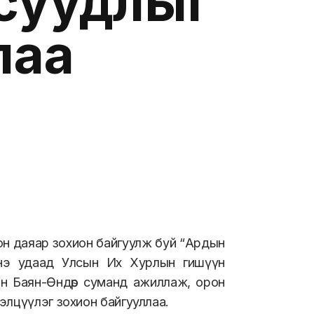
асуудлыг
лаа
он даяар зохион байгуулж буй “Ардын
нэ удаад Улсын Их Хурлын гишүүн
н Баян-Өндөр суманд ажиллаж, орон
элцүүлэг зохион байгууллаа.