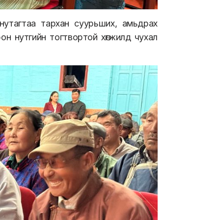
 нутагтаа тархан суурьших, амьдрах
он нутгийн тогтвортой хөгжилд чухал