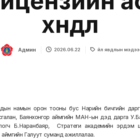
лицензийн а
хөндлөө
Админ
2026.06.22
Үйл явдлын мэдээ
дын намын орон тооны бус Нарийн бичгийн дарга
галан, Баянхонгор аймгийн МАН-ын дэд дарга У.Б
логч Б.Наранбаяр, Стратеги академийн эрдэм 
 аймгийн Галуут суманд ажиллалаа.