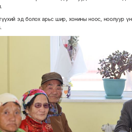
.
түүхий эд болох арьс шир, хонины ноос, ноолуур 
.