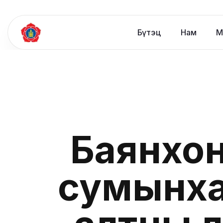
Бүтэц
Нам
М
Баянхон
сумынха