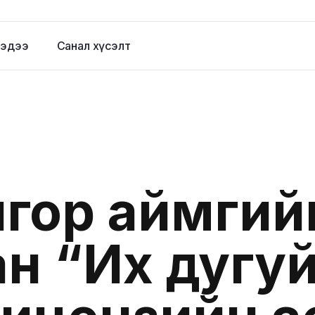
эдээ
Санал хүсэлт
гор аймгий
н “Их дугуй