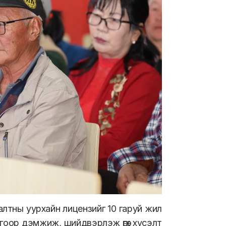
алтны уурхайн лицензийг 10 гаруй жил
гоор дэмжиж, шийдвэрлэж өгөх хүсэлт