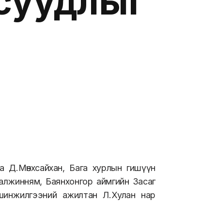
суудлыг
 Д.Мөнхсайхан, Бага хурлын гишүүн
алжинням, Баянхонгор аймгийн Засаг
шинжилгээний ажилтан Л.Хулан нар