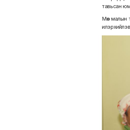
тавьсан юм
Мөн малын 
илэрхийлэв