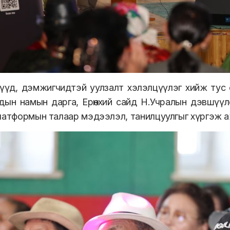
үүд, дэмжигчидтэй уулзалт хэлэлцүүлэг хийж тус 
ын намын дарга, Ерөнхий сайд Н.Учралын дэвшүүлсэн
латформын талаар мэдээлэл, танилцуулгыг хүргэж 