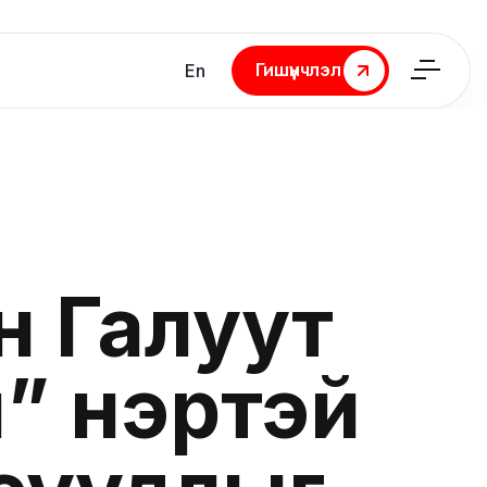
Гишүүнчлэл
En
Гишүүнчлэл
н Галуут
” нэртэй