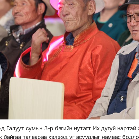
д Галуут сумын 3-р багийн нутагт Их дугуй нэртэй 
 байгаа талаараа хэлээд уг асуудлыг намаас бодло