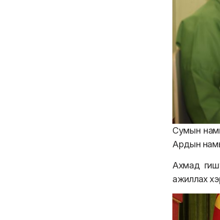
Сумын намы
Ардын намы
Ахмад гиш
ажиллах хэ