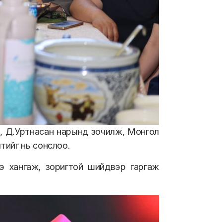
, Д.Уртнасан нарынд зочилж, Монгол
тийг нь сонслоо.
э хангаж, зоригтой шийдвэр гаргаж