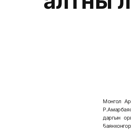
алтны 
Монгол Ар
Р.Амарбаяс
даргын ор
Баянхонгор