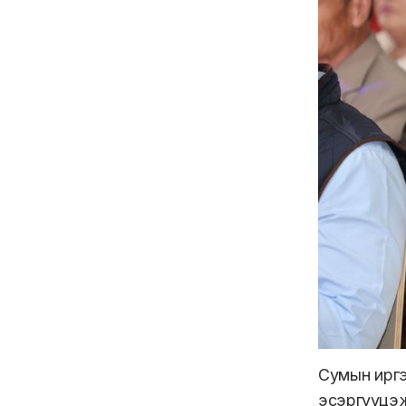
Сумын иргэ
эсэргүүцэж