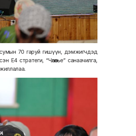
сумын 70 гаруй гишүүн, дэмжигчдэд
 Е4 стратеги, “Чөлөөлье” санаачилга,
ажиллалаа.