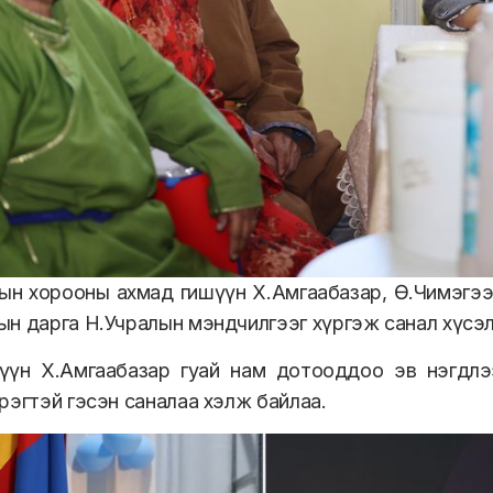
н хорооны ахмад гишүүн Х.Амгаабазар, Ө.Чимэгээ
н дарга Н.Учралын мэндчилгээг хүргэж санал хүсэл
үүн Х.Амгаабазар гуай нам дотооддоо эв нэгдлэ
рэгтэй гэсэн саналаа хэлж байлаа.