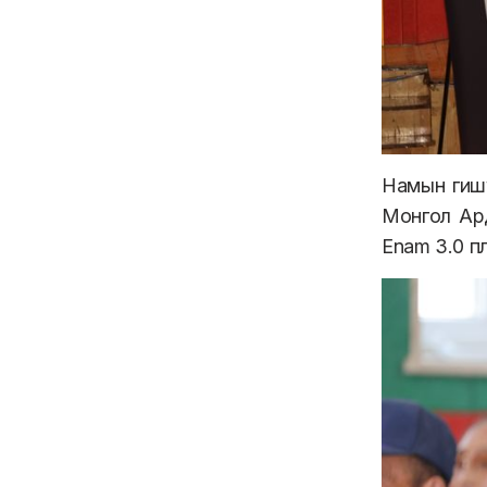
Намын гиш
Монгол Ард
Enam 3.0 п