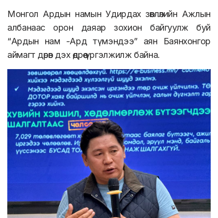
Монгол Ардын намын Удирдах зөвлөлийн Ажлын
албанаас орон даяар зохион байгуулж буй
“Ардын нам -Ард түмэндээ” аян Баянхонгор
аймагт дөрөв дэх өдрөө үргэлжилж байна.