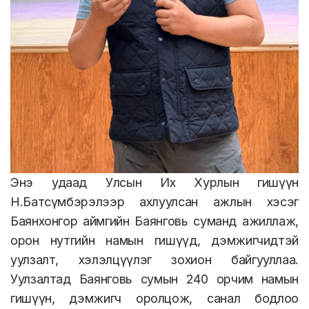
Энэ удаад Улсын Их Хурлын гишүүн
Н.Батсүмбэрэлээр ахлуулсан ажлын хэсэг
Баянхонгор аймгийн Баянговь суманд ажиллаж,
орон нутгийн намын гишүүд, дэмжигчидтэй
уулзалт, хэлэлцүүлэг зохион байгууллаа.
Уулзалтад Баянговь сумын 240 орчим намын
гишүүн, дэмжигч оролцож, санал бодлоо