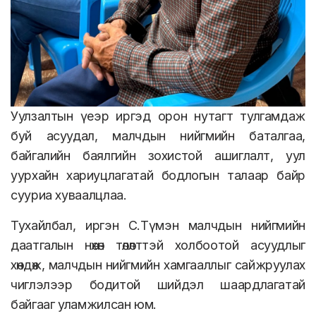
Уулзалтын үеэр иргэд орон нутагт тулгамдаж
буй асуудал, малчдын нийгмийн баталгаа,
байгалийн баялгийн зохистой ашиглалт, уул
уурхайн хариуцлагатай бодлогын талаар байр
сууриа хуваалцлаа.
Тухайлбал, иргэн С.Түмэн малчдын нийгмийн
даатгалын нөхөн төлөлттэй холбоотой асуудлыг
хөндөж, малчдын нийгмийн хамгааллыг сайжруулах
чиглэлээр бодитой шийдэл шаардлагатай
байгааг уламжилсан юм.