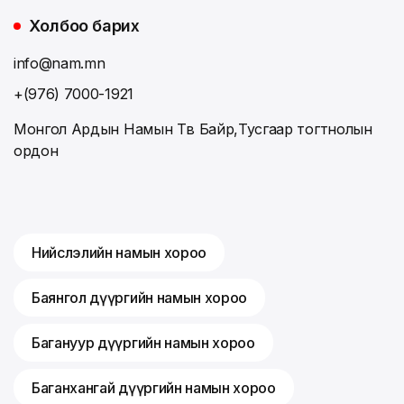
Холбоо барих
info@nam.mn
+(976) 7000-1921
Монгол Ардын Намын Төв Байр,Тусгаар тогтнолын
ордон
Нийслэлийн намын хороо
Баянгол дүүргийн намын хороо
Багануур дүүргийн намын хороо
Баганхангай дүүргийн намын хороо