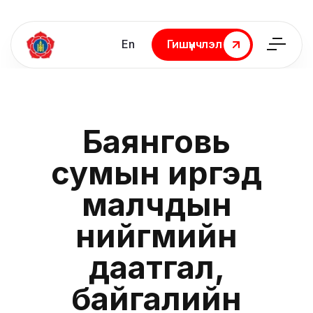
En
Гишүүнчлэл
Гишүүнчлэл
Баянговь
сумын иргэд
малчдын
нийгмийн
даатгал,
байгалийн