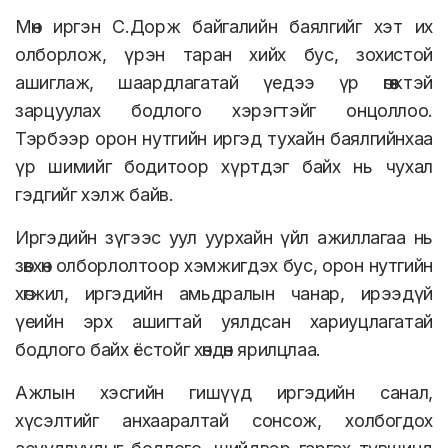
Мөн иргэн С.Дорж байгалийн баялгийг хэт их
олборлож, үрэн таран хийх бус, зохистой
ашиглаж, шаардлагатай үедээ үр өгөөжтэй
зарцуулах бодлого хэрэгтэйг онцоллоо.
Тэрбээр орон нутгийн иргэд тухайн баялгийнхаа
үр шимийг бодитоор хүртдэг байх нь чухал
гэдгийг хэлж байв.
Иргэдийн зүгээс уул уурхайн үйл ажиллагаа нь
зөвхөн олборлолтоор хэмжигдэх бус, орон нутгийн
хөгжил, иргэдийн амьдралын чанар, ирээдүй
үеийн эрх ашигтай уялдсан хариуцлагатай
бодлого байх ёстойг хөндөн ярилцлаа.
Ажлын хэсгийн гишүүд иргэдийн санал,
хүсэлтийг анхааралтай сонсож, холбогдох