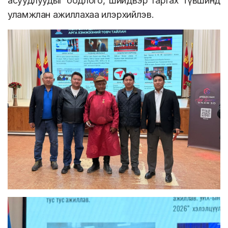
асуудлуудыг бодлого, шийдвэр гаргах түвшинд
уламжлан ажиллахаа илэрхийлэв.