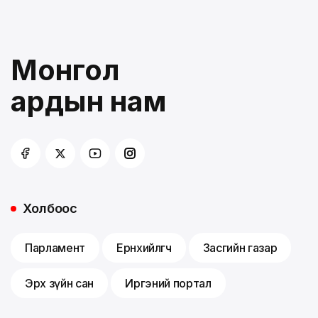
Монгол
ардын нам
Холбоос
Парламент
Ерөнхийлөгч
Засгийн газар
Эрх зүйн сан
Иргэний портал