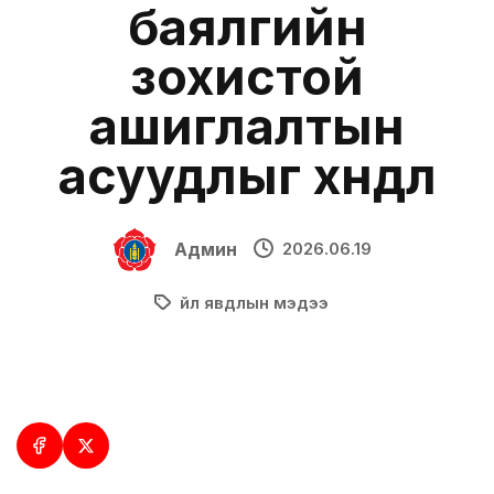
баялгийн
зохистой
ашиглалтын
асуудлыг хөндлөө
Админ
2026.06.19
Үйл явдлын мэдээ