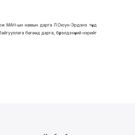
ож МАН-ын намын дарга Л.Оюун-Эрдэнэ түүнд
йгууллага бөгөөд дарга, бүрэлдэхүүний нэрийг