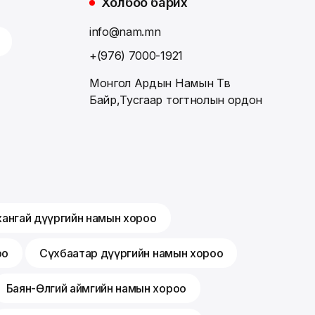
Холбоо барих
info@nam.mn
+(976) 7000-1921
Монгол Ардын Намын Төв
Байр,Тусгаар тогтнолын ордон
хангай дүүргийн намын хороо
оо
Сүхбаатар дүүргийн намын хороо
Баян-Өлгий аймгийн намын хороо