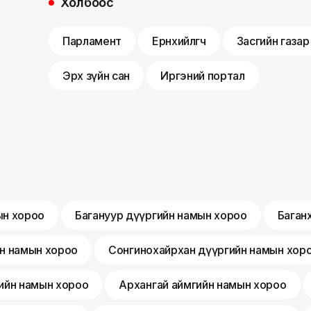
Холбоос
Парламент
Ерөнхийлөгч
Засгийн газар
Эрх зүйн сан
Иргэний портал
ын хороо
Багануур дүүргийн намын хороо
Баган
йн намын хороо
Сонгинохайрхан дүүргийн намын хор
ийн намын хороо
Архангай аймгийн намын хороо