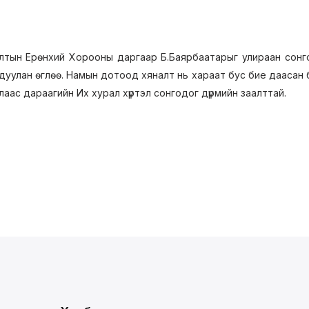
тын Ерөнхий Хорооны даргаар Б.Баярбаатарыг улираан сонг
дуулан өглөө. Намын дотоод хяналт нь хараат бус бие даасан ба
аас дараагийн Их хурал хүртэл сонгодог дүрмийн заалттай.