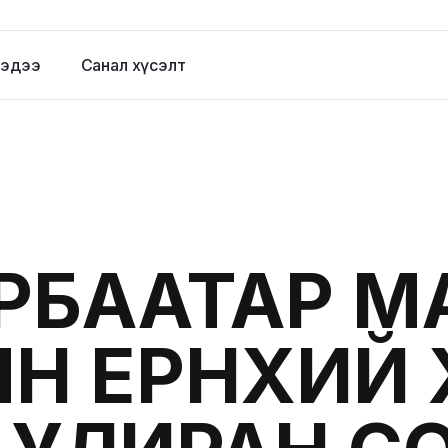
эдээ
Санал хүсэлт
ЯРБААТАР М
Н ЕРӨНХИЙ