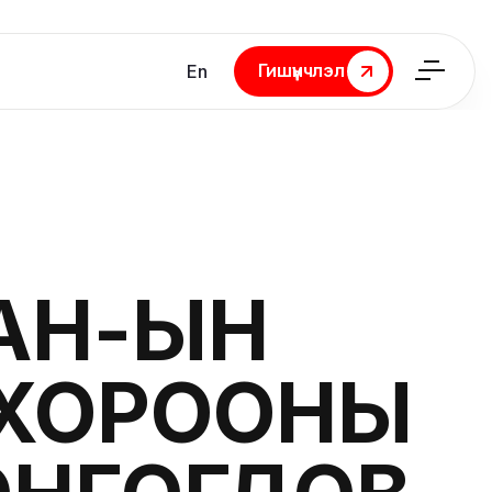
Гишүүнчлэл
En
Гишүүнчлэл
АН-ЫН
 ХОРООНЫ