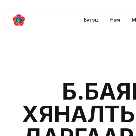
Бүтэц
Нам
М
Б.БА
ХЯНАЛТЫ