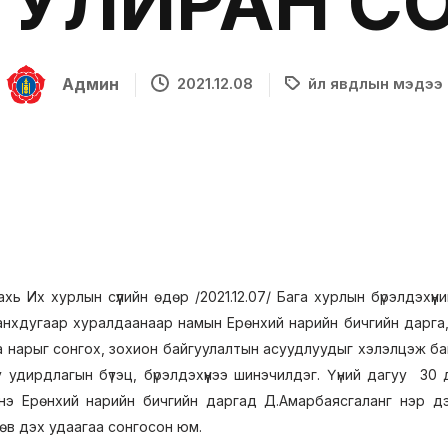
 УЛИРАН С
Админ
2021.12.08
Үйл явдлын мэдээ
ь Их хурлын сүүлийн өдөр /2021.12.07/ Бага хурлын бүрэлдэхүүн
анхдугаар хуралдаанаар намын Ерөнхий нарийн бичгийн дарга, 
а нарыг сонгох, зохион байгуулалтын асуудлуудыг хэлэлцэж б
у удирдлагын бүтэц, бүрэлдэхүүнээ шинэчилдэг. Үүний дагуу 
э Ерөнхий нарийн бичгийн даргад Д.Амарбаясгаланг нэр дэвш
өв дэх удаагаа сонгосон юм.