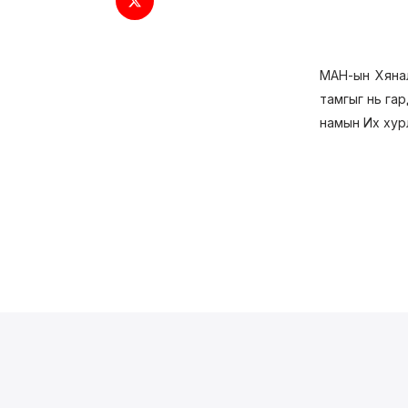
МАН-ын Хянал
тамгыг нь гар
намын Их хурл