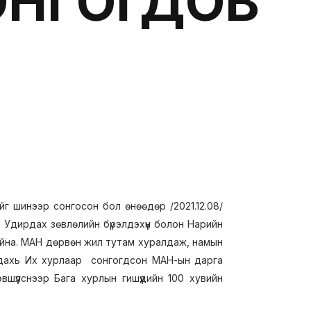
ОНГОГДОВ
ийг шинээр сонгосон бол өнөөдөр /2021.12.08/
Удирдах зөвлөлийн бүрэлдэхүүн болон Нарийн
айна. МАН дөрвөн жил тутам хуралдаж, намын
30 дахь Их хурлаар сонгогдсон МАН-ын дарга
үүлснээр Бага хурлын гишүүдийн 100 хувийн