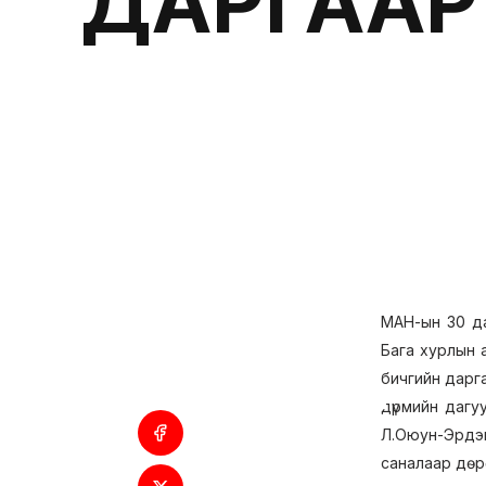
ДАРГААР
МАН-ын 30 дах
Бага хурлын 
бичгийн дарг
дүрмийн дагу
Л.Оюун-Эрдэн
саналаар дөр