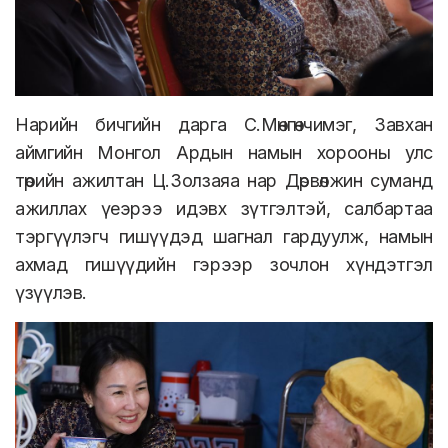
Нарийн бичгийн дарга С.Мөнгөнчимэг, Завхан
аймгийн Монгол Ардын намын хорооны улс
төрийн ажилтан Ц.Золзаяа нар Дөрвөлжин суманд
ажиллах үеэрээ идэвх зүтгэлтэй, салбартаа
тэргүүлэгч гишүүдэд шагнал гардуулж, намын
ахмад гишүүдийн гэрээр зочлон хүндэтгэл
үзүүлэв.