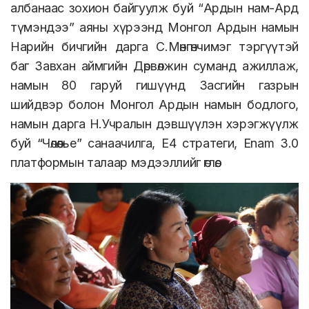
албанаас зохион байгуулж буй “Ардын нам-Ард
түмэндээ” аяны хүрээнд Монгол Ардын намын
Нарийн бичгийн дарга С.Мөнгөнчимэг тэргүүтэй
баг Завхан аймгийн Дөрвөлжин суманд ажиллаж,
намын 80 гаруй гишүүнд Засгийн газрын
шийдвэр болон Монгол Ардын намын бодлого,
намын дарга Н.Учралын дэвшүүлэн хэрэгжүүлж
буй “Чөлөөлье” санаачилга, E4 стратеги, Enam 3.0
платформын талаар мэдээллийг өглөө.