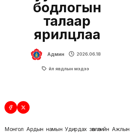
бодлогын
талаар
ярилцлаа
Админ
2026.06.18
Үйл явдлын мэдээ
Монгол Ардын намын Удирдах зөвлөлийн Ажлын