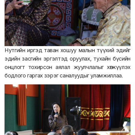
Нутгийн иргэд таван хошуу малын түүхий эдийг
эдийн засгийн эргэлтэд оруулах, тухайн бүсийн
онцлогт тохирсон аялал жуулчлалыг хөгжүүлэх
бодлого гаргах зэрэг саналуудыг уламжиллаа.