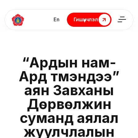
En
Гишүүнчлэл
Гишүүнчлэл
“Ардын нам-
Ард түмэндээ”
аян Завханы
Дөрвөлжин
суманд аялал
жуулчлалын