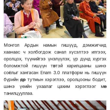
Монгол Ардын намын гишүүд, дэмжигчид
хаанаас ч холбогдож санал хүсэлтээ илгээх,
оролцох, түүнийгээ үнэлүүлэх, үр дүнд хүргэх
боломжтой гишүүн төвтэй харилцааны шинэ
соёлыг хангасан Enam 3.0 платформ нь гишүүн
бүрийн өдөр тутмын хэрэглээ, оролцооны бодит,
шинэ үеийн ухаалаг цахим хэрэглээг мөн
танилцууллаа.