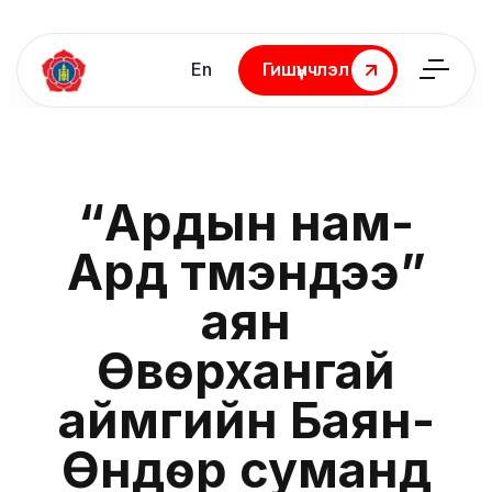
En
Гишүүнчлэл
Гишүүнчлэл
“Ардын нам-
Ард түмэндээ”
аян
Өвөрхангай
аймгийн Баян-
Өндөр суманд