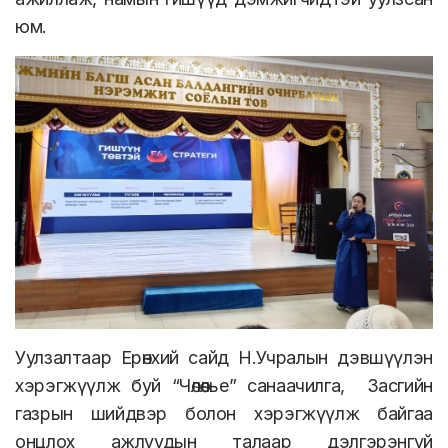
юм.
Уулзалтаар Ерөнхий сайд Н.Учралын дэвшүүлэн
хэрэгжүүлж буй “Чөлөөлье” санаачилга, Засгийн
газрын шийдвэр болон хэрэгжүүлж байгаа
онцлох ажлуудын талаар дэлгэрэнгүй