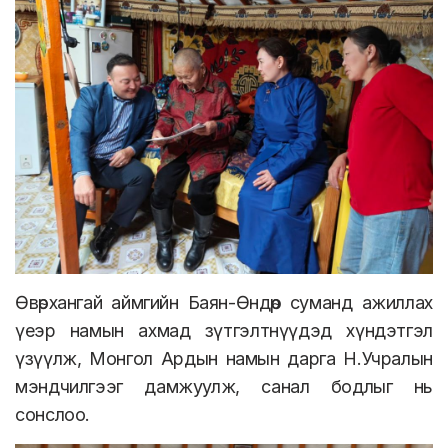
Өвөрхангай аймгийн Баян-Өндөр суманд ажиллах
үеэр намын ахмад зүтгэлтнүүдэд хүндэтгэл
үзүүлж, Монгол Ардын намын дарга Н.Учралын
мэндчилгээг дамжуулж, санал бодлыг нь
сонслоо.