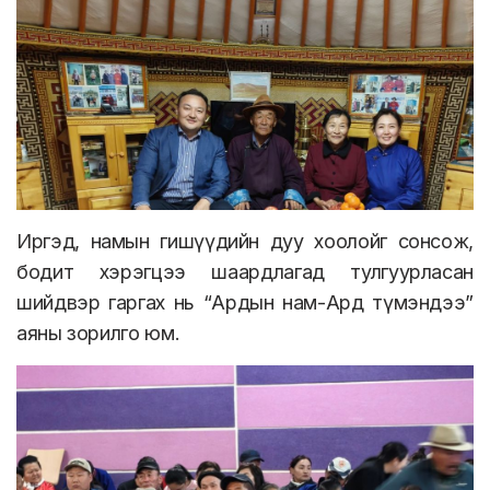
Иргэд, намын гишүүдийн дуу хоолойг сонсож,
бодит хэрэгцээ шаардлагад тулгуурласан
шийдвэр гаргах нь “Ардын нам-Ард түмэндээ”
аяны зорилго юм.