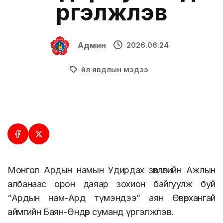
үргэлжлэв
Админ
2026.06.24
Үйл явдлын мэдээ
Монгол Ардын намын Удирдах зөвлөлийн Ажлын
албанаас орон даяар зохион байгуулж буй
“Ардын нам-Ард түмэндээ” аян Өвөрхангай
аймгийн Баян-Өндөр суманд үргэлжлэв.