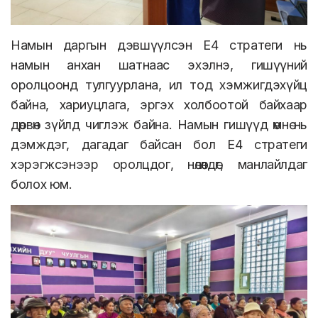
Намын даргын дэвшүүлсэн Е4 стратеги нь
намын анхан шатнаас эхэлнэ, гишүүний
оролцоонд тулгуурлана, ил тод хэмжигдэхүйц
байна, хариуцлага, эргэх холбоотой байхаар
дөрвөн зүйлд чиглэж байна. Намын гишүүд өмнө нь
дэмждэг, дагадаг байсан бол Е4 стратеги
хэрэгжсэнээр оролцдог, нөлөөлдөг, манлайлдаг
болох юм.