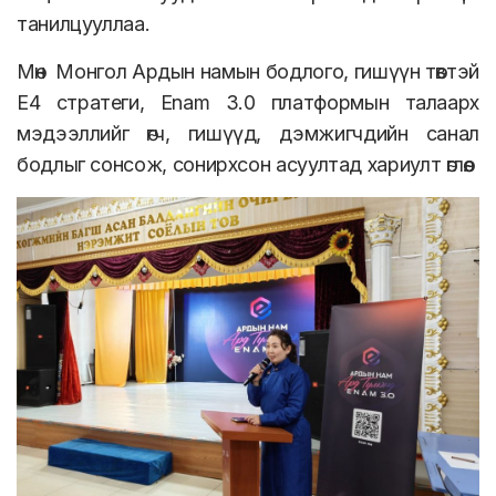
танилцууллаа.
Мөн Монгол Ардын намын бодлого, гишүүн төвтэй
E4 стратеги, Enam 3.0 платформын талаарх
мэдээллийг өгч, гишүүд, дэмжигчдийн санал
бодлыг сонсож, сонирхсон асуултад хариулт өглөө.