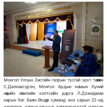
Монгол Улсын Засгийн газрын тусгай эрхт төлөөлөгч
С.Далхаасүрэн, Монгол Ардын намын Хүний
нөөцийн хөгжлийн хэлтсийн дарга Л.Дэжидмаа
нарын баг Баян-Өндөр суманд энэ сарын 22-нд
ажиллаж, намын гишүүд дэмжигчидтэй уулзсан