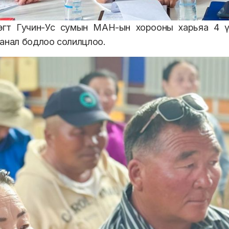
эгт Гучин-Ус сумын МАН-ын хорооны харьяа 4 ү
анал бодлоо солилцлоо.