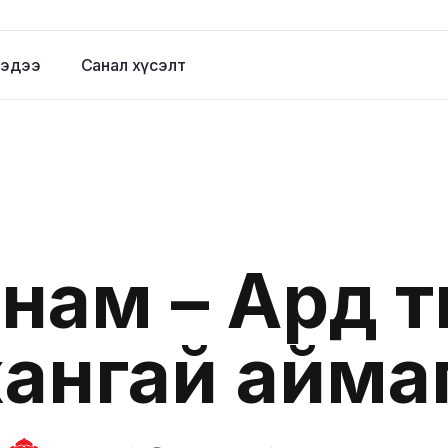
эдээ
Санал хүсэлт
нам – Ард т
ангай айма