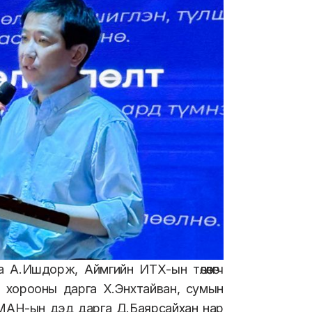
 А.Ишдорж, Аймгийн ИТХ-ын төлөөлөгч
 хорооны дарга Х.Энхтайван, сумын
МАН-ын дэд дарга Д.Баярсайхан нар