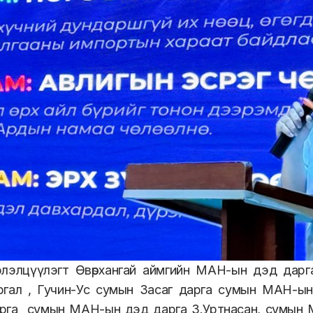
элэлцүүлэгт Өвөрхангай аймгийн МАН-ын дэд дарга
ргал , Гучин-Ус сумын Засаг дарга сумын МАН-ын
рга
сумын МАН-ын дэд дарга З.Уртнасан, сумын 