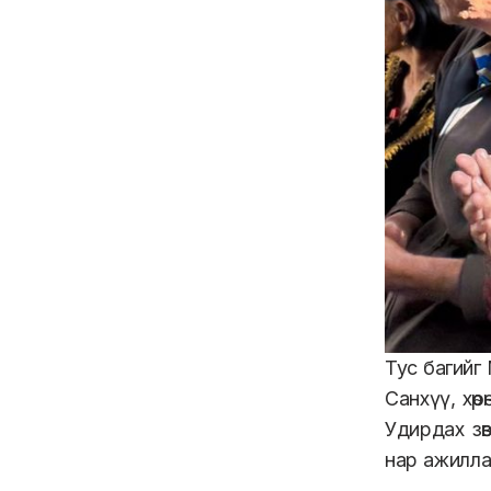
Тус багийг
Санхүү, хө
Удирдах зө
нар ажилла