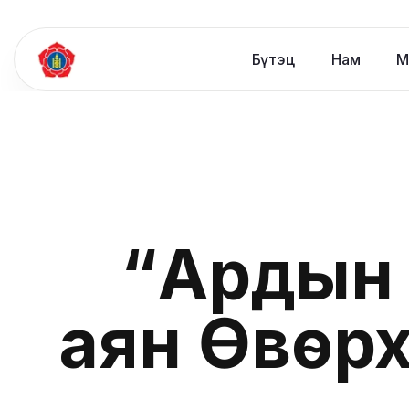
Бүтэц
Нам
М
“Ардын 
аян Өвөрх