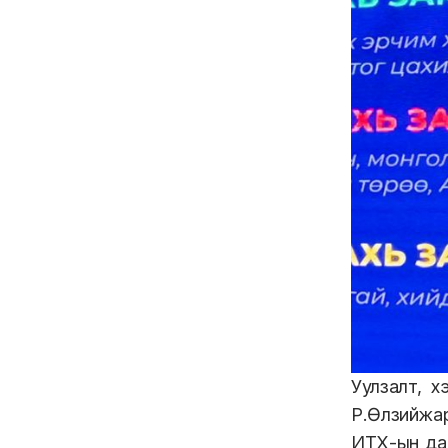
Уулзалт, х
Р.Өлзийжа
ИТХ-ын да