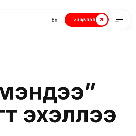
Гишүүнчлэл
En
Гишүүнчлэл
үмэндээ”
гт эхэллээ