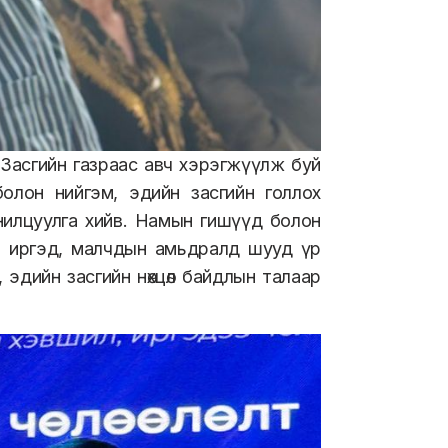
Засгийн газраас авч хэрэгжүүлж буй
өлт болон нийгэм, эдийн засгийн голлох
анилцуулга хийв. Намын гишүүд болон
э иргэд, малчдын амьдралд шууд үр
р, эдийн засгийн нөхцөл байдлын талаар