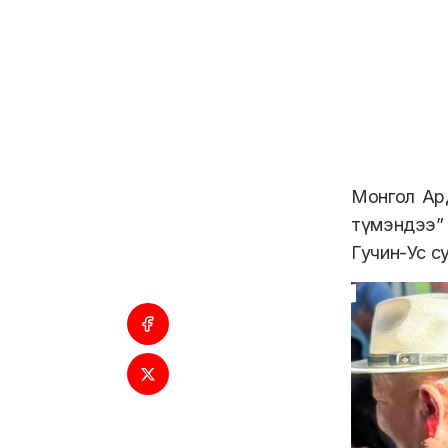
Монгол Ар
түмэндээ” 
Гучин-Ус с