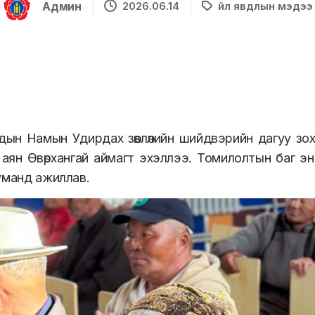
Админ
2026.06.14
Үйл явдлын мэдээ
дын Намын Удирдах зөвлөлийн шийдвэрийн дагуу
зо
аян Өвөрхангай аймагт
эхэллээ. Т
омилолтын баг
энэ
ум
анд ажиллав
.