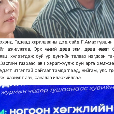
эхэнд Гадаад харилцааны дэд сайд Г.Амартүвшин 
л ажиллагаа, Эрх чөлөөний дөрвөн зам, дөрвөн чөлөөл
 явц, хүлээгдэж буй үр дүнгийн талаар нэгдсэн т
 Засгийн газраас авч хэрэгжүүлж буй арга хэмжэ
 гэдэгт итгэлтэй байгааг тэмдэглээд, нийгэм, улс тө
уж, хариулт авч, саналаа илэрхийллээ.