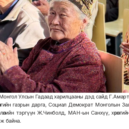
 Монгол Улсын Гадаад харилцааны дэд сайд Г
.
Амарт
рөнгийн газрын дарга, Социал Демократ Монголын 
влөлийн тэргүүн Ж
.
Чинболд, МАН-ын Санхүү, хөрөнгий
ж байна.