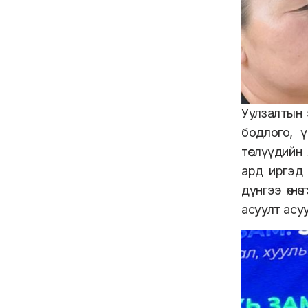
Уулзалтын 
бодлого, үй
төслүүдийн
ард иргэд
дүнгээ өгнө
асуулт асу