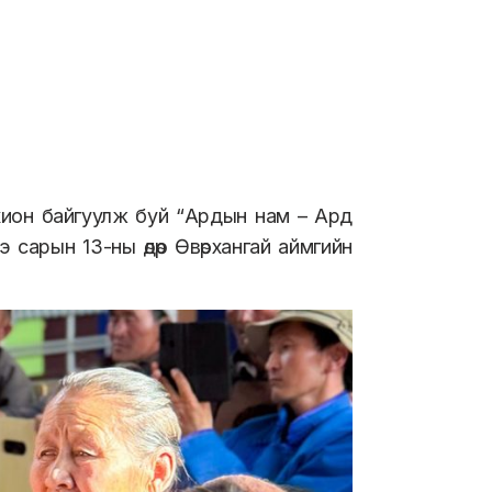
хион байгуулж буй
“Ардын нам – Ард
 сарын 13-ны өдөр
Өвөрхангай аймгийн