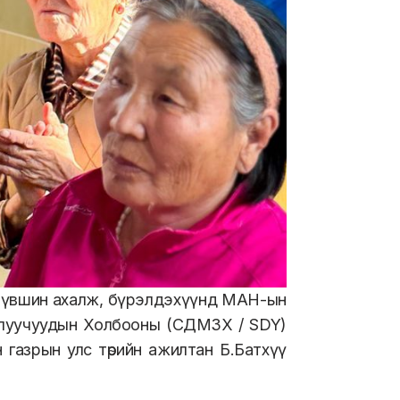
үвшин ахалж, бүрэлдэхүүнд МАН-ын
Залуучуудын Холбооны (СДМЗХ / SDY)
н газрын улс төрийн ажилтан Б
.
Батхүү