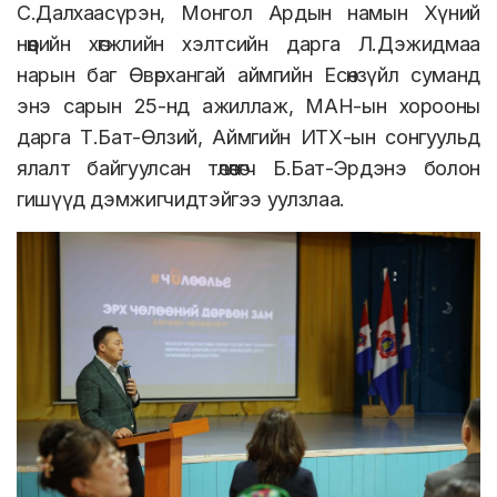
С.Далхаасүрэн, Монгол Ардын намын Хүний
нөөцийн хөгжлийн хэлтсийн дарга Л.Дэжидмаа
нарын баг Өвөрхангай аймгийн Есөнзүйл суманд
энэ сарын 25-нд ажиллаж, МАН-ын хорооны
дарга Т.Бат-Өлзий, Аймгийн ИТХ-ын сонгуульд
ялалт байгуулсан төлөөлөгч Б.Бат-Эрдэнэ болон
гишүүд дэмжигчидтэйгээ уулзлаа.