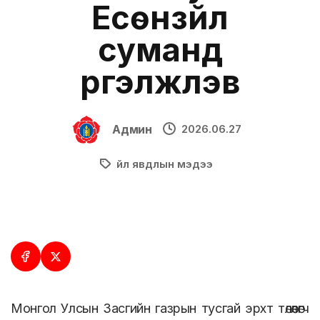
Есөнзүйл
суманд
үргэлжлэв
Админ
2026.06.27
Үйл явдлын мэдээ
Монгол Улсын Засгийн газрын тусгай эрхт төлөөлөгч