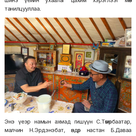
шинэ үеийн ухаалаг цахим хэрэглээг мөн
танилцууллаа.
Энэ үеэр намын ахмад гишүүн С.Төмөрбаатар,
малчин Н.Эрдэнэбат, өндөр настан Б.Даваа