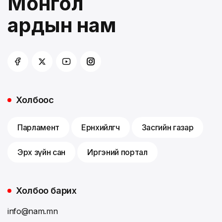
Монгол
ардын нам
Холбоос
Парламент
Ерөнхийлөгч
Засгийн газар
Эрх зүйн сан
Иргэний портал
Холбоо барих
info@nam.mn