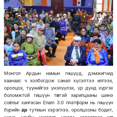
Монгол Ардын намын гишүүд, дэмжигчид
хаанаас ч холбогдож санал хүсэлтээ илгээх,
оролцох, түүнийгээ үнэлүүлэх, үр дүнд хүргэх
боломжтой гишүүн төвтэй харилцааны шинэ
соёлыг хангасан Enam 3.0 платформ нь гишүүн
бүрийн өдөр тутмын хэрэглээ, оролцооны бодит,