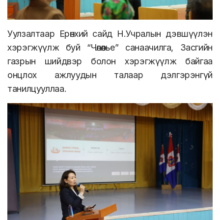
Уулзалтаар Ерөнхий сайд Н.Учралын дэвшүүлэн
хэрэгжүүлж буй “Чөлөөлье” санаачилга, Засгийн
газрын шийдвэр болон хэрэгжүүлж байгаа
онцлох ажлуудын талаар дэлгэрэнгүй
танилцууллаа.