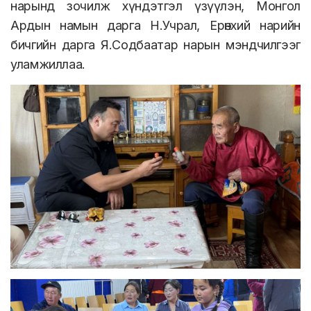
нарынд зочилж хүндэтгэл үзүүлэн, Монгол
Ардын намын дарга Н.Учрал, Ерөнхий нарийн
бичгийн дарга Я.Содбаатар нарын мэндчилгээг
уламжиллаа.