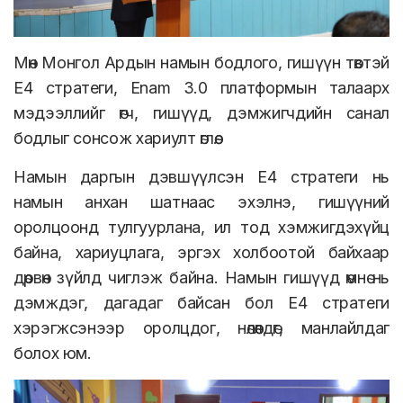
Мөн Монгол Ардын намын бодлого, гишүүн төвтэй
E4 стратеги, Enam 3.0 платформын талаарх
мэдээллийг өгч, гишүүд, дэмжигчдийн санал
бодлыг сонсож хариулт өглөө.
Намын даргын дэвшүүлсэн Е4 стратеги нь
намын анхан шатнаас эхэлнэ, гишүүний
оролцоонд тулгуурлана, ил тод хэмжигдэхүйц
байна, хариуцлага, эргэх холбоотой байхаар
дөрвөн зүйлд чиглэж байна. Намын гишүүд өмнө нь
дэмждэг, дагадаг байсан бол Е4 стратеги
хэрэгжсэнээр оролцдог, нөлөөлдөг, манлайлдаг
болох юм.