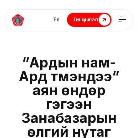
En
Гишүүнчлэл
Гишүүнчлэл
“Ардын нам-
Ард түмэндээ”
аян өндөр
гэгээн
Занабазарын
өлгий нутаг