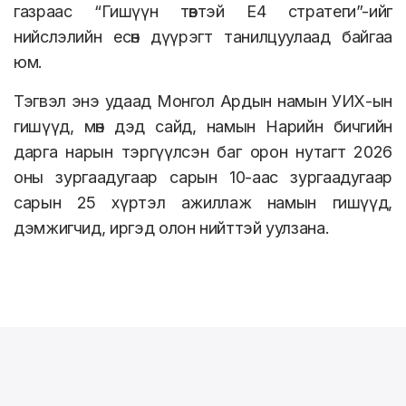
газраас “Гишүүн төвтэй E4 стратеги”-ийг
нийслэлийн есөн дүүрэгт танилцуулаад байгаа
юм.
Тэгвэл энэ удаад Монгол Ардын намын УИХ-ын
гишүүд, мөн дэд сайд, намын Нарийн бичгийн
дарга нарын тэргүүлсэн баг орон нутагт 2026
оны зургаадугаар сарын 10-аас зургаадугаар
сарын 25 хүртэл ажиллаж намын гишүүд,
дэмжигчид, иргэд олон нийттэй уулзана.