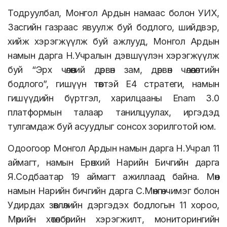
Тодруулбал, Монгол Ардын намаас болон УИХ,
Засгийн газраас явуулж буй бодлого, шийдвэр,
хийж хэрэгжүүлж буй ажлууд, Монгол Ардын
намын дарга Н.Учралын дэвшүүлэн хэрэгжүүлж
буй “Эрх чөлөөний дөрвөн зам, дөрвөн чөлөөлөлтийн
бодлого”, гишүүн төвтэй E4 стратеги, намын
гишүүдийн бүртгэл, харилцааны Enam 3.0
платформын талаар танилцуулах, иргэдэд
тулгамдаж буй асуудлыг сонсох зорилготой юм.
Одоогоор Монгол Ардын намын дарга Н.Учрал 11
аймагт, намын Ерөнхий Нарийн Бичгийн дарга
Я.Содбаатар 19 аймагт ажиллаад байна. Мөн
намын Нарийн бичгийн дарга С.Мөнгөнчимэг болон
Удирдах зөвлөлийн дэргэдэх бодлогын 11 хороо,
Мөрийн хөтөлбөрийн хэрэгжилт, мониторингийн