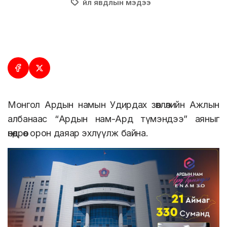
Үйл явдлын мэдээ
Монгол Ардын намын Удирдах зөвлөлийн Ажлын
албанаас “Ардын нам-Ард түмэндээ” аяныг
өнөөдрөөс орон даяар эхлүүлж байна.