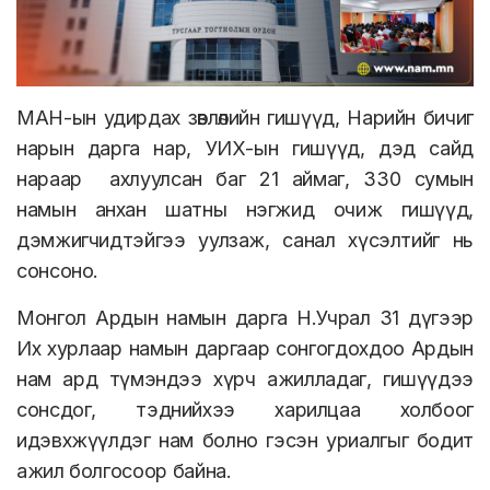
МАН-ын удирдах зөвлөлийн гишүүд, Нарийн бичиг
нарын дарга нар, УИХ-ын гишүүд, дэд сайд
нараар ахлуулсан баг 21 аймаг, 330 сумын
намын анхан шатны нэгжид очиж гишүүд,
дэмжигчидтэйгээ уулзаж, санал хүсэлтийг нь
сонсоно.
Монгол Ардын намын дарга Н.Учрал 31 дүгээр
Их хурлаар намын даргаар сонгогдохдоо Ардын
нам ард түмэндээ хүрч ажилладаг, гишүүдээ
сонсдог, тэднийхээ харилцаа холбоог
идэвхжүүлдэг нам болно гэсэн уриалгыг бодит
ажил болгосоор байна.