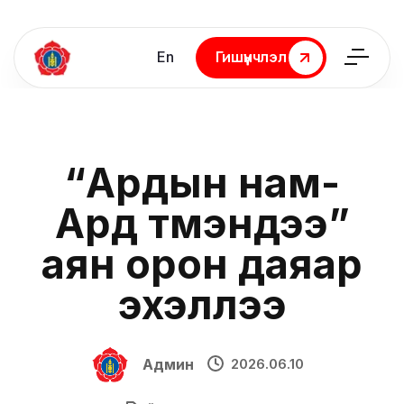
En
Гишүүнчлэл
Гишүүнчлэл
“Ардын нам-
Ард түмэндээ”
аян орон даяар
эхэллээ
Админ
2026.06.10