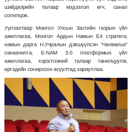
шийдвэрийн талаар мэдээлэл өгч, санал
солилцов.
Уулзалтаар Монгол Улсын Засгийн газрын үйл
ажиллагаа, Монгол Ардын Намын E4 стратеги,
намын дарга Н.Учралын дэвшүүлсэн “Чөлөөлье”
санаачилга, E-NAM 3.0 платформын үйл
ажиллагаа, хэрэглээний талаар танилцуулж,
иргэдийн сонирхсон асуултад хариуллаа.