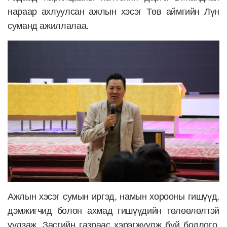
нараар ахлуулсан ажлын хэсэг Төв аймгийн Лүн
суманд ажиллалаа.
Ажлын хэсэг сумын иргэд, намын хорооны гишүүд,
дэмжигчид болон ахмад гишүүдийн төлөөлөлтэй
уулзаж, Засгийн газраас хэрэгжүүлж буй бодлого,