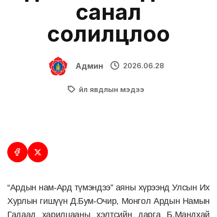
санал
солилцлоо
Админ
2026.06.28
Үйл явдлын мэдээ
“Ардын нам-Ард түмэндээ” аяны хүрээнд Улсын Их
Хурлын гишүүн Д.Бум-Очир, Монгол Ардын Намын
Гадаад харилцааны хэлтсийн дарга Б.Мандхай