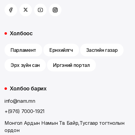
Холбоос
Парламент
Ерөнхийлөгч
Засгийн газар
Эрх зүйн сан
Иргэний портал
Холбоо барих
info@nam.mn
+(976) 7000-1921
Монгол Ардын Намын Төв Байр,Тусгаар тогтнолын
ордон