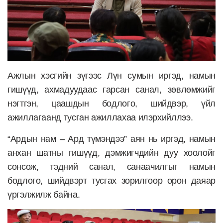
Ажлын хэсгийн зүгээс Лүн сумын иргэд, намын
гишүүд, ахмадуудаас гарсан санал, зөвлөмжийг
нэгтгэн, цаашдын бодлого, шийдвэр, үйл
ажиллагаанд тусган ажиллахаа илэрхийллээ.
“Ардын нам – Ард түмэндээ” аян нь иргэд, намын
анхан шатны гишүүд, дэмжигчдийн дуу хоолойг
сонсож, тэдний санал, санаачилгыг намын
бодлого, шийдвэрт тусгах зорилгоор орон даяар
үргэлжилж байна.