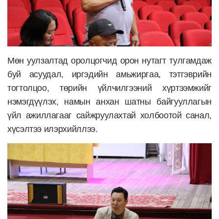
Мөн уулзалтад оролцогчид орон нутагт тулгамдаж
буй асуудал, иргэдийн амьжиргаа, тэтгэврийн
тогтолцоо, төрийн үйлчилгээний хүртээмжийг
нэмэгдүүлэх, намын анхан шатны байгууллагын
үйл ажиллагааг сайжруулахтай холбоотой санал,
хүсэлтээ илэрхийллээ.