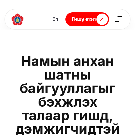
En
Гишүүнчлэл
Гишүүнчлэл
Намын анхан
шатны
байгууллагыг
бэхжүүлэх
талаар гишүүд,
дэмжигчидтэй