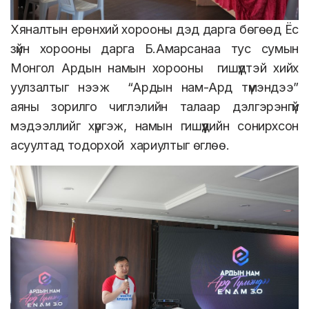
Хяналтын ерөнхий хорооны дэд дарга бөгөөд Ёс
зүйн хорооны дарга Б.Амарсанаа тус сумын
Монгол Ардын намын хорооны гишүүдтэй хийх
уулзалтыг нээж “Ардын нам-Ард түмэндээ”
аяны зорилго чиглэлийн талаар дэлгэрэнгүй
мэдээллийг хүргэж, намын гишүүдийн сонирхсон
асуултад тодорхой хариултыг өглөө.