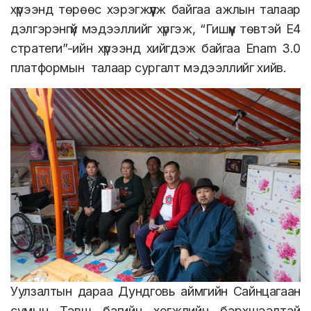
хүрээнд төрөөс хэрэгжүүлж байгаа ажлын талаар
дэлгэрэнгүй мэдээллийг хүргэж, “Гишүүн төвтэй E4
стратеги”-ийн хүрээнд хийгдэж байгаа Enam 3.0
платформын талаар сургалт мэдээллийг хийв.
Уулзалтын дараа Дундговь аймгийн Сайнцагаан
сумын Тэвш багийн хөгжлийн бэрхшээлтэй