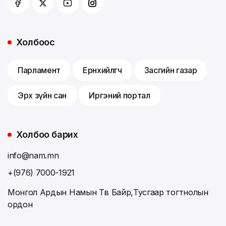
Холбоос
Парламент
Ерөнхийлөгч
Засгийн газар
Эрх зүйн сан
Иргэний портал
Холбоо барих
info@nam.mn
+(976) 7000-1921
Монгол Ардын Намын Төв Байр,Тусгаар тогтнолын
ордон