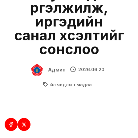
үргэлжилж,
иргэдийн
санал хүсэлтийг
сонслоо
Админ
2026.06.20
Үйл явдлын мэдээ