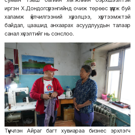
иргэн Х.Дондогсүрэнгийнд очиж төрөөс үзүүлж буй
халамж үйлчилгээний хүрэлцээ, хүртээмжтэй
байдал, цаашид анхаарах асуудлуудын талаар
санал хүсэлтийг нь сонслоо.
Түүнчлэн Айраг багт хувиараа бизнес эрхлэгч