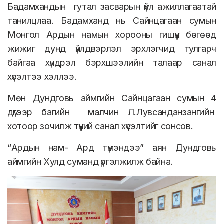
Бадамхандын гутал засварын үйл ажиллагаатай
танилцлаа. Бадамханд нь Сайнцагаан сумын
Монгол Ардын намын хорооны гишүүн бөгөөд
жижиг дунд үйлдвэрлэл эрхлэгчид тулгарч
байгаа хүндрэл бэрхшээлийн талаар санал
хүсэлтээ хэллээ.
Мөн Дундговь аймгийн Сайнцагаан сумын 4
дүгээр багийн малчин Л.Лувсанданзангийн
хотоор зочилж түүний санал хүсэлтийг сонсов.
“Ардын нам- Ард түмэндээ” аян Дундговь
аймгийн Хулд суманд үргэлжилж байна.