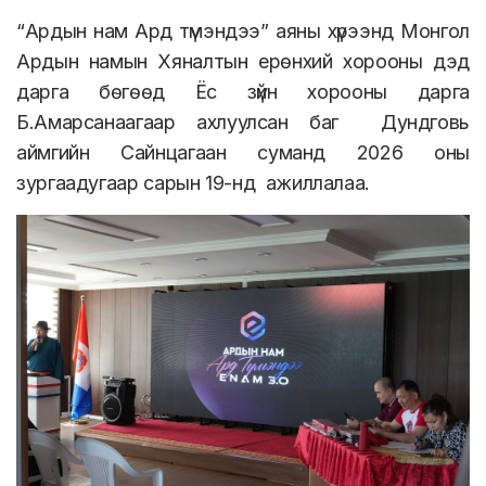
“Ардын нам Ард түмэндээ” аяны хүрээнд Монгол
Ардын намын Хяналтын ерөнхий хорооны дэд
дарга бөгөөд Ёс зүйн хорооны дарга
Б.Амарсанаагаар ахлуулсан баг Дундговь
аймгийн Сайнцагаан суманд 2026 оны
зургаадугаар сарын 19-нд ажиллалаа.