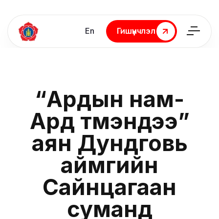
En
Гишүүнчлэл
Гишүүнчлэл
“Ардын нам-
Ард түмэндээ”
аян Дундговь
аймгийн
Сайнцагаан
суманд