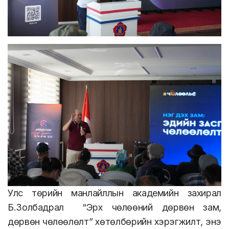
Улс төрийн манлайллын академийн захирал
Б.Золбадрал “Эрх чөлөөний дөрвөн зам,
дөрвөн чөлөөлөлт” хөтөлбөрийн хэрэгжилт, энэ