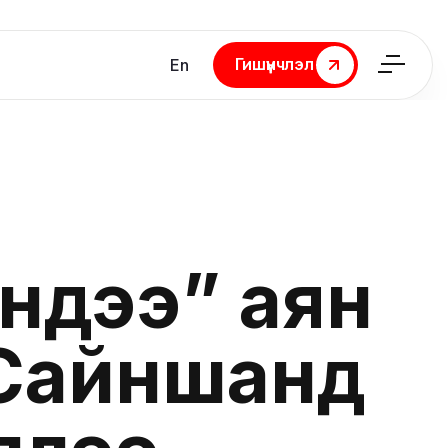
Гишүүнчлэл
En
Гишүүнчлэл
ндээ” аян
 Сайншанд