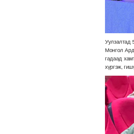
Уулзалтад 
Монгол Ард
гадаад хам
хүргэж, ги