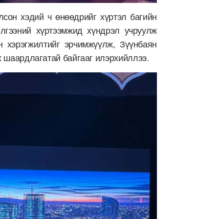
лсон хэдий ч өнөөдрийг хүртэл багийн
илгээний хүртээмжид хүндрэл учруулж
йн хэрэгжилтийг эрчимжүүлж, Зүүнбаян
х шаардлагатай байгааг илэрхийллээ.