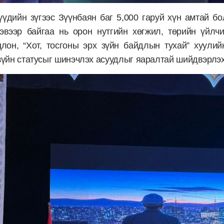
үдийн зүгээс Зүүнбаян баг 5,000 гаруй хүн амтай бо
хэвээр байгаа нь орон нутгийн хөгжил, төрийн үйлч
цлон, “Хот, тосгоны эрх зүйн байдлын тухай” хуули
 зүйн статусыг шинэчлэх асуудлыг яаралтай шийдвэрлэ