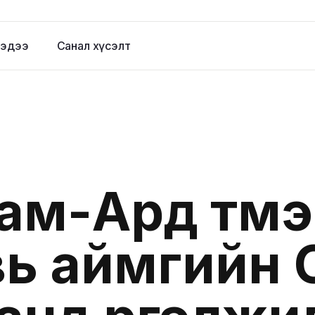
эдээ
Санал хүсэлт
ам-Ард түмэ
ь аймгийн