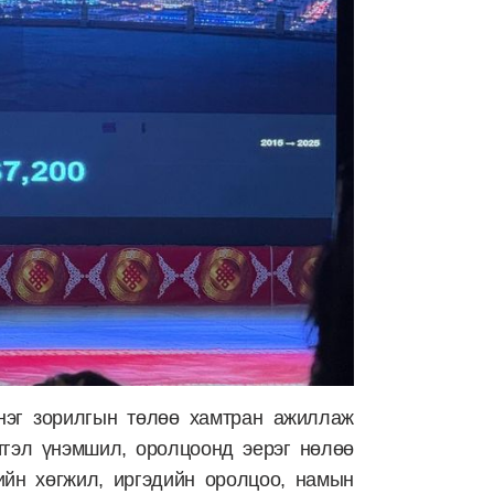
нэг зорилгын төлөө хамтран ажиллаж
тгэл үнэмшил, оролцоонд эерэг нөлөө
ийн хөгжил, иргэдийн оролцоо, намын