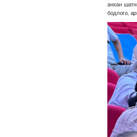
анхан шатн
бодлого, ар