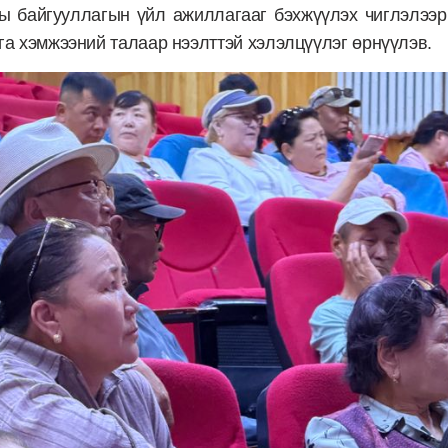
ы байгууллагын үйл ажиллагааг бэхжүүлэх чиглэлээр
га хэмжээний талаар нээлттэй хэлэлцүүлэг өрнүүлэв.