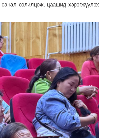
 санал солилцож, цаашид хэрэгжүүлэх