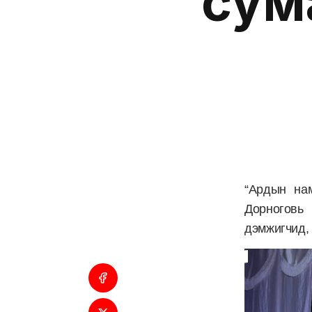
сум
“Ардын на
Дорноговь
дэмжигчид, 