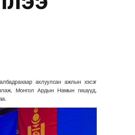
ллээ
албадрахаар ахлуулсан ажлын хэсэг
ллаж, Монгол Ардын Намын гишүүд,
аа.