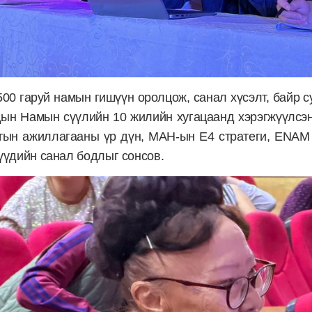
500 гаруй намын гишүүн оролцож, санал хүсэлт, байр 
ын Намын сүүлийн 10 жилийн хугацаанд хэрэгжүүлсэн б
тын ажиллагааны үр дүн, МАН-ын E4 стратеги, ENAM 
шүүдийн санал бодлыг сонсов.