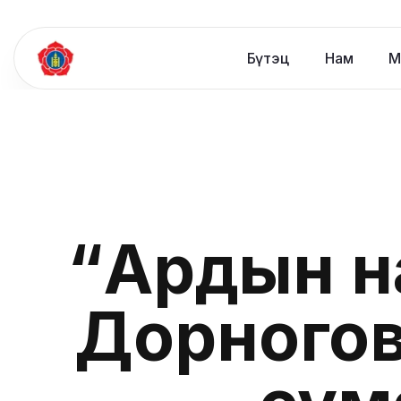
Бүтэц
Нам
М
“Ардын н
Дорногов