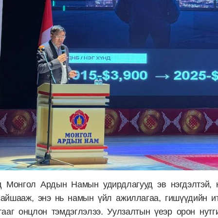
 Монгол Ардын Намын удирдлагууд эв нэгдэлтэй, 
сайшааж, энэ нь намын үйл ажиллагаа, гишүүдийн и
гааг онцлон тэмдэглэлээ. Уулзалтын үеэр орон нутг