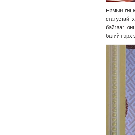
Намын гишү
статустай 
байгааг он
багийн эрх