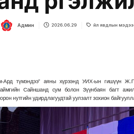
анд үргэлжи
Админ
2026.06.29
Үйл явдлын мэдээ
м-Ард түмэндээ” аяны хүрээнд УИХ-ын гишүүн Ж.Г
 аймгийн Сайншанд сум болон Зүүнбаян багт ажи
орон нутгийн удирдлагуудтай уулзалт зохион байгуулл